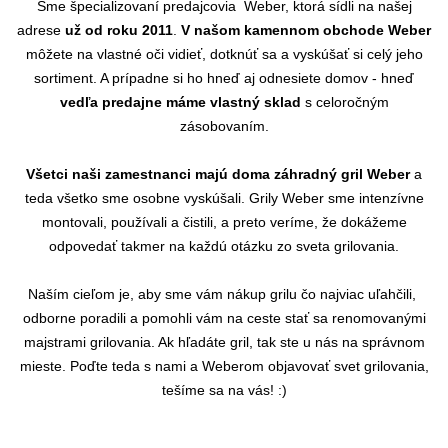
Sme
špecializovaní predajcovia Weber, ktorá sídli na našej
adrese
už od roku 2011
.
V našom kamennom obchode Weber
môžete na vlastné oči vidieť, dotknúť sa a vyskúšať si celý jeho
sortiment. A prípadne si ho hneď aj odnesiete domov - hneď
vedľa predajne máme vlastný sklad
s celoročným
zásobovaním.
Všetci naši zamestnanci majú doma záhradný gril Weber
a
teda všetko sme osobne vyskúšali. Grily Weber sme intenzívne
montovali, používali a čistili, a preto veríme, že dokážeme
odpovedať takmer na každú otázku zo sveta grilovania.
Naším cieľom je, aby sme vám nákup grilu čo najviac uľahčili,
odborne poradili a pomohli vám na ceste stať sa renomovanými
majstrami grilovania. Ak hľadáte gril, tak ste u nás na správnom
mieste. Poďte teda s nami a Weberom objavovať svet grilovania,
tešíme sa na vás! :)