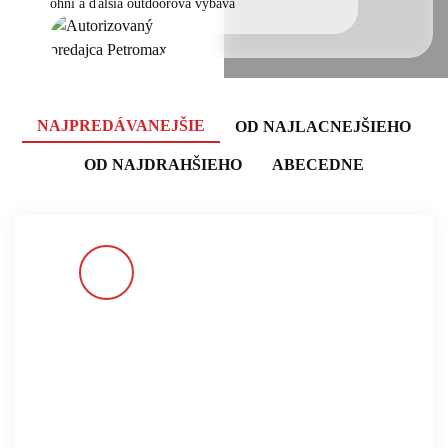
ohni a ďalšia outdoorová výbava
NAJPREDÁVANEJŠIE
OD NAJLACNEJŠIEHO
OD NAJDRAHŠIEHO
ABECEDNE