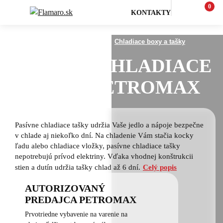
0
KONTAKTY
Varenie na ohni a outdoor
Chladiace boxy a tašky
PASÍVNE CHLADIACE
TAŠKY PETROMAX
Pasívne chladiace tašky udržia Vaše jedlo a nápoje bezpečne
v chlade aj niekoľko dní. Na chladenie Vám stačia kocky
ľadu alebo chladiace vložky, pasívne chladiace tašky
nepotrebujú prívod elektriny. Vďaka vhodnej konštrukcii
stien a dutín udržia tašky chlad až 6 dní.
Celý popis
AUTORIZOVANÝ
PREDAJCA PETROMAX
Prvotriedne vybavenie na varenie na