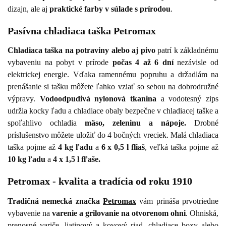
dizajn, ale aj
praktické farby v súlade s prírodou
.
Pasívna chladiaca taška Petromax
Chladiaca taška na potraviny alebo aj pivo
patrí k základnému
vybaveniu na pobyt v prírode
počas 4 až 6 dní
nezávisle od
elektrickej energie. Vďaka ramennému popruhu a držadlám na
prenášanie si tašku môžete ľahko vziať so sebou na dobrodružné
výpravy.
Vodoodpudivá nylonová tkanina
a vodotesný zips
udržia kocky ľadu a chladiace obaly bezpečne v chladiacej taške a
spoľahlivo ochladia
mäso, zeleninu a nápoje.
Drobné
príslušenstvo môžete uložiť do 4 bočných vreciek. Malá chladiaca
taška pojme až
4 kg ľadu
a
6 x 0,5 l fliaš
, veľká taška pojme až
10 kg ľadu
a
4 x 1,5 l fľaše.
Petromax - kvalita a tradícia od roku 1910
Tradičná nemecká značka
Petromax
vám prináša prvotriedne
vybavenie na
varenie a grilovanie na otvorenom ohni
. Ohniská,
prenosné variče, liatinový a kovový riad, chladiace boxy alebo