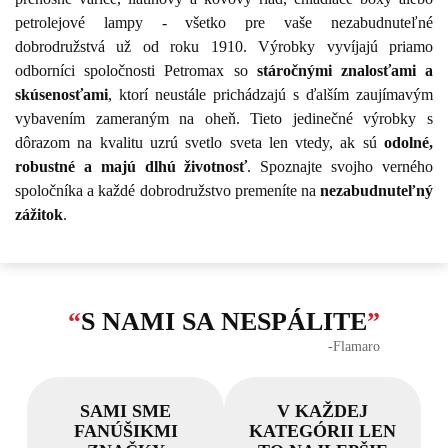
petrolejové lampy - všetko pre vaše nezabudnuteľné
dobrodružstvá už od roku 1910. Výrobky vyvíjajú priamo
odborníci spoločnosti Petromax so
stáročnými znalosťami a
skúsenosťami
, ktorí neustále prichádzajú s ďalším zaujímavým
vybavením zameraným na oheň. Tieto jedinečné výrobky s
dôrazom na kvalitu uzrú svetlo sveta len vtedy, ak sú
odolné,
robustné a majú dlhú životnosť
. Spoznajte svojho verného
spoločníka a každé dobrodružstvo premeníte na
nezabudnuteľný
zážitok
.
“
S NAMI SA NESPÁLITE
”
‐Flamaro
SAMI SME
V KAŽDEJ
FANÚŠIKMI
KATEGÓRII LEN