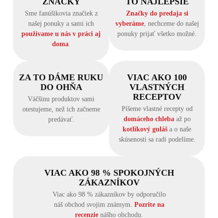
ZNAČKY
TO NAJLEPŠIE
Sme fanúšikovia značiek z
Značky do predaja si
našej ponuky a sami ich
vyberáme
, nechceme do našej
používame u nás v práci aj
ponuky prijať všetko možné.
doma
.
ZA TO DÁME RUKU
VIAC AKO 100
DO OHŇA
VLASTNÝCH
RECEPTOV
Väčšinu produktov sami
Píšeme vlastné recepty od
otestujeme, než ich začneme
domáceho chleba
až po
predávať.
kotlíkový guláš
a o naše
skúsenosti sa radi podelíme.
VIAC AKO 98 % SPOKOJNÝCH
ZÁKAZNÍKOV
Viac ako 98 % zákazníkov by odporučilo
náš obchod svojim známym.
Pozrite na
recenzie
nášho obchodu.