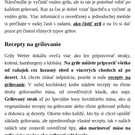
Náročnejšie je vyčistiť vnútro grilu, ale to nie je potrebné robiť po
každom grilovaní. Raz za čas je dobré vziať špachtľu a vyčistiť aj
vnútro grilu. Viac informácií o osvedčenej a jednoduchej metóde
si prečítajte v našej časti s radami,
ako čistiť gril
a na čo si dať
pozor pri čistení rôznych typov grilov.
Recepty na grilovanie
Grily Weber dokážu oveľa viac ako len pripravovať steaky,
kolená, hamburgery a klobásy.
Na grile môžete pripraviť všetko
od raňajok cez luxusný obed o viacerých chodoch až po
dezert
. Ak chcete získať inšpiráciu, pozrite si naše
recepty na
grilovanie
. V našej kuchárskej knihe nájdete recepty na rôzne
druhy grilovaného mäsa, od osvedčených klasík, ako napr.
Grilovaný steak
až po špeciálne kusy hovädzieho mäsa, ako aj
vegetariánske recepty na grilovanie alebo rôzne grilované prílohy
a dokonca aj dezerty. Okrem toho každý, kto by si chcel oprášiť
základy grilovania, ale uprednostňuje vlastné recepty, tak v našich
radách sme zostavili osvedčené tipy,
ako marinovať mäso na