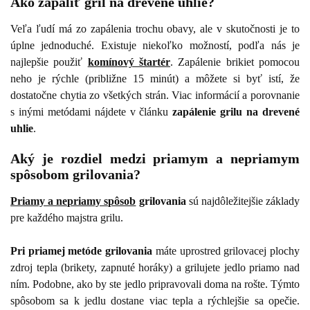
Ako zapáliť gril na drevené uhlie?
Veľa ľudí má zo zapálenia trochu obavy, ale v skutočnosti je to
úplne jednoduché. Existuje niekoľko možností, podľa nás je
najlepšie použiť
komínový štartér
. Zapálenie brikiet pomocou
neho je rýchle (približne 15 minút) a môžete si byť istí, že
dostatočne chytia zo všetkých strán. Viac informácií a porovnanie
s inými metódami nájdete v článku
zapálenie grilu na drevené
uhlie
.
Aký je rozdiel medzi priamym a nepriamym
spôsobom grilovania?
Priamy a nepriamy spôsob
grilovania
sú najdôležitejšie základy
pre každého majstra grilu.
Pri priamej metóde grilovania
máte uprostred grilovacej plochy
zdroj tepla (brikety, zapnuté horáky) a grilujete jedlo priamo nad
ním. Podobne, ako by ste jedlo pripravovali doma na rošte. Týmto
spôsobom sa k jedlu dostane viac tepla a rýchlejšie sa opečie.