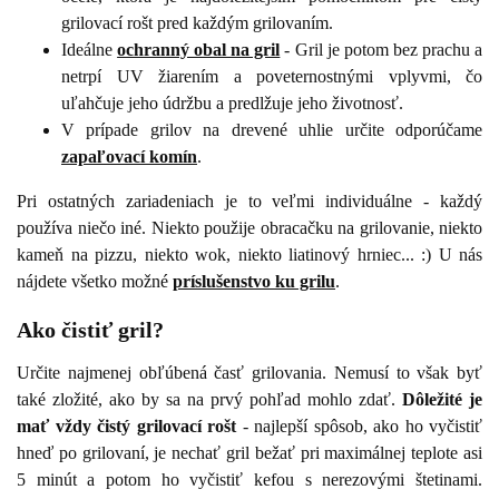
grilovací rošt pred každým grilovaním.
Ideálne
ochranný obal na gril
- Gril je potom bez prachu a
netrpí UV žiarením a poveternostnými vplyvmi, čo
uľahčuje jeho údržbu a predlžuje jeho životnosť.
V prípade grilov na drevené uhlie určite odporúčame
zapaľovací komín
.
Pri ostatných zariadeniach je to veľmi individuálne - každý
používa niečo iné. Niekto použije obracačku na grilovanie, niekto
kameň na pizzu, niekto wok, niekto liatinový hrniec... :) U nás
nájdete všetko možné
príslušenstvo ku grilu
.
Ako čistiť gril?
Určite najmenej obľúbená časť grilovania. Nemusí to však byť
také zložité, ako by sa na prvý pohľad mohlo zdať.
Dôležité je
mať vždy čistý grilovací rošt
- najlepší spôsob, ako ho vyčistiť
hneď po grilovaní, je nechať gril bežať pri maximálnej teplote asi
5 minút a potom ho vyčistiť kefou s nerezovými štetinami.