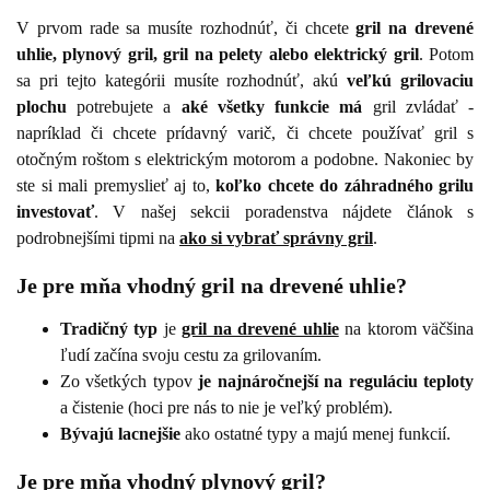
V prvom rade sa musíte rozhodnúť, či chcete
gril na drevené
uhlie, plynový gril, gril na pelety alebo elektrický gril
. Potom
sa pri tejto kategórii musíte rozhodnúť, akú
veľkú grilovaciu
plochu
potrebujete a
aké všetky funkcie má
gril zvládať -
napríklad či chcete prídavný varič, či chcete používať gril s
otočným roštom s elektrickým motorom a podobne. Nakoniec by
ste si mali premyslieť aj to,
koľko chcete do záhradného grilu
investovať
. V našej sekcii poradenstva nájdete článok s
podrobnejšími tipmi na
ako si vybrať správny gril
.
Je pre mňa vhodný gril na drevené uhlie?
Tradičný typ
je
gril na drevené uhlie
na ktorom väčšina
ľudí začína svoju cestu za grilovaním.
Zo všetkých typov
je najnáročnejší na reguláciu teploty
a čistenie (hoci pre nás to nie je veľký problém).
Bývajú lacnejšie
ako ostatné typy a majú menej funkcií.
Je pre mňa vhodný plynový gril?