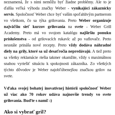
neznamená, že s nimi nemôžu byť žiadne problémy. Ale to je
ďalšia veľká výhoda značky Weber -
vynikajúci zákaznícky
servis
. Spoločnosť Weber chce byť vaším spoľahlivým partnerom
vo všetkom, čo sa týka grilovania. Preto
Weber organizuje
najväčšiu sieť kurzov grilovania
na
svete
- Weber Grill
Academy. Preto má vo svojom katalógu
najširšiu ponuku
príslušenstva
- od grilovacích rukavíc až po vaflovače. Preto
neustále prináša nové recepty. Preto
vždy dodáva náhradné
diely na grily, ktoré sa už desaťročia nepredávajú
. A tiež preto
sa všetky reklamácie riešia takmer okamžite, vždy s maximálnou
snahou vyriešiť situáciu k spokojnosti zákazníka. Zo všetkých
týchto dôvodov je Weber najobľúbenejšou značkou grilov na
svete.
Vďaka svojej bohatej inovatívnej histórii spoločnosť Weber
už viac ako 70 rokov udáva najnovšie trendy vo svete
grilovania. Buďte s nami! :)
Ako si vybrať gril?