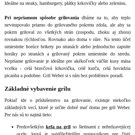
Ideálne na steaky, hamburgery, plátky krkovičky alebo zeleninu.
Pri nepriamom spôsobe grilovania
dbáme na to, aby teplo
nevstupovalo priamo do grilovaného pokrmu zdola, ale aby sa
pokrm griloval zo všetkých strán (zospodu, zboku aj zhora)
rovnakou rýchlosťou. Rovnako ako doma v rúre. Na tento účel
umiestnite horúce brikety po stranách alebo jednoducho zapnite
horáky po stranách a grilovaný pokrm umiestnite do stredu.
Nepriame grilovanie je ideálne pre akékoľvek väčšie kusy mäsa
vcelku - celá bravčová krkovička, celé kurča, celá hovädzia
picanha a podobne. Gril Weber si s ním bez problémov poradí.
Základné vybavenie grilu
Pokiaľ ide o príslušenstvo na grilovanie, existuje niekoľko
základných vecí, ktoré je určite dobré mať doma pre gril Weber.
Pre nás sú to najmä tieto:
Predovšetkým
kefa na gril
so štetinami z nehrdzavejúcej
ocele, ktorá je najdôležitejším pomocníkom pre čistý