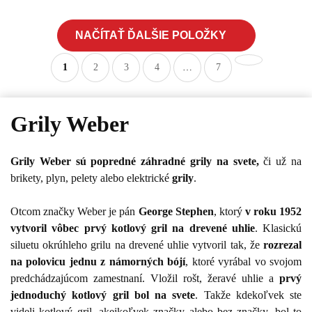
NAČÍTAŤ ĎALŠIE POLOŽKY
1
2
3
4
…
7
Grily Weber
Grily Weber sú popredné záhradné grily na svete,
či už na
brikety, plyn, pelety alebo elektrické
grily
.
Otcom značky Weber je pán
George Stephen
, ktorý
v roku 1952
vytvoril vôbec prvý kotlový gril na drevené uhlie
. Klasickú
siluetu okrúhleho grilu na drevené uhlie vytvoril tak, že
rozrezal
na polovicu jednu z námorných bójí
, ktoré vyrábal vo svojom
predchádzajúcom zamestnaní. Vložil rošt, žeravé uhlie a
prvý
jednoduchý kotlový gril bol na svete
. Takže kdekoľvek ste
videli kotlový gril, akejkoľvek značky alebo bez značky, bol to