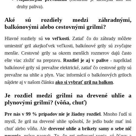
druhy paliva).
Aké sú rozdiely medzi záhradnými,
balkónovými alebo cestovnými grilmi?
Hlavné rozdiely sú
vo veľkosti
. Zatiaľ čo do záhrady môžete
umiestniť gril akejkoľvek veľkosti, balkónové grily sú zvyčajne
menšie. Cestovné grily sa okrem menších rozmerov dajú často
ešte viac zložiť na prepravu.
Rozdiel je aj v palive
- napríklad
balkónové grily sú prevažne elektrické, zatiaľ čo cestovné grily sú
prevažne na uhlie a plyn. Viac informácií o balkónových griloch
nájdete aj v našom článku
ako si vybrať gril na balkon
.
Je rozdiel medzi grilmi na drevené uhlie a
plynovými grilmi? (vôňa, chuť)
Pre nás v 99 % prípadov nie je žiadny rozdiel
. Mnoho ľudí si
myslí, že gril na drevené uhlie spôsobí, že jedlo bude mať inú
chuť alebo vôňu. Ale
drevené uhlie a brikety samy o sebe nič
nevonia
, práve naopak. To, čo pri grilovaní vonia, sú šťavy a