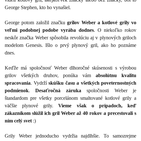
George Stephen, kto ho vynašiel.
George potom založil značku
grilov Weber a
kotlové grily vo
veľmi podobnej podobe vyrába dodnes
. O niekoľko rokov
neskôr značka Weber spôsobila revolúciu aj v plynových griloch
modelom Genesis. Išlo o prvý plynový gril, ako ho poznáme
dnes.
Keďže má spoločnosť Weber dlhoročné skúsenosti s výrobou
grilov všetkých druhov, ponúka vám
absolútnu kvalitu
spracovania
. Vydrží
skúšku času a všetkých poveternostných
podmienok
.
Desaťročná záruka
spoločnosti Weber je
štandardom pre všetky porcelánom smaltované kotlové grily a
väčšie plynové grily.
Vieme však o prípadoch, keď
zákazníkom slúžil ich gril Weber až 40 rokov a precestovali s
ním celý svet
:)
Grily Weber jednoducho vydržia najdlhšie. To samozrejme