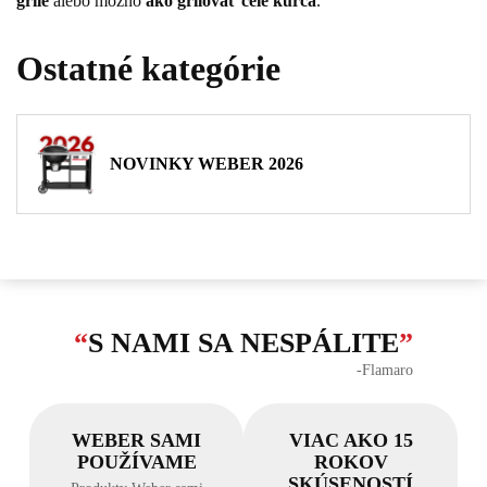
grile
alebo možno
ako grilovať celé kurča
.
Ostatné kategórie
NOVINKY WEBER 2026
“
S NAMI SA NESPÁLITE
”
‐Flamaro
WEBER SAMI
VIAC AKO 15
POUŽÍVAME
ROKOV
SKÚSENOSTÍ