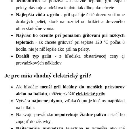
Jednoducho
sa používa - nastavíte teplotu, gril zapáli
pelety, dávkuje a udržiava teplotu tak dlho, ako chcete.
Najlepšia vôňa z grilu
- gril spaľuje čisté drevo vo forme
drobných peliet, ktoré na rozdiel od brikiet a dreveného
uhlia skutočne vonia.
Najviac ho oceníte pri pomalom grilovaní pri nízkych
teplotách
- ak chcete grilovať pri teplote 120 °C počas 8
hodín, nie je nič lepšie ako gril na pelety.
Drahší typ grilu
- z hľadiska obstarávacej ceny aj
prevádzkových nákladov.
Je pre mňa vhodný elektrický gril?
Ak hľadáte
menší gril ideálny do menších priestorov
alebo na balkón
, môžete zvážiť
elektrické grily
.
Vytvára
najmenej dymu
, vďaka čomu je ideálny napríklad
na balkón.
Na svoju prevádzku
nepotrebuje žiadne palivo
- stačí ho
zapojiť do zásuvky.
Najlacnejšia prevádzka
(elektrina je lacnejšia ako iné