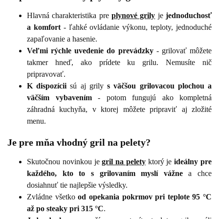
Hlavná charakteristika pre
plynové grily
je
jednoduchosť
a komfort
- ľahké ovládanie výkonu, teploty, jednoduché
zapaľovanie a hasenie.
Veľmi rýchle uvedenie do prevádzky
- grilovať môžete
takmer hneď, ako prídete ku grilu. Nemusíte nič
pripravovať.
K dispozícii
sú aj grily
s väčšou grilovacou plochou a
väčším vybavením
- potom fungujú ako kompletná
záhradná kuchyňa, v ktorej môžete pripraviť aj zložité
menu.
Je pre mňa vhodný gril na pelety?
Skutočnou novinkou je
gril na pelety
ktorý je
ideálny pre
každého, kto to s grilovaním myslí vážne
a chce
dosiahnuť tie najlepšie výsledky.
Zvládne všetko
od opekania pokrmov pri teplote 95 °C
až po steaky pri 315 °C
.