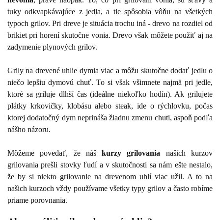
tuky odkvapkávajúce z jedla, a tie spôsobia vôňu na všetkých
typoch grilov. Pri dreve je situácia trochu iná - drevo na rozdiel od
brikiet pri horení skutočne vonia. Drevo však môžete použiť aj na
zadymenie plynových grilov.
Grily na drevené uhlie dymia viac a môžu skutočne dodať jedlu o
niečo lepšiu dymovú chuť. To si však všimnete najmä pri jedle,
ktoré sa griluje dlhší čas (ideálne niekoľko hodín). Ak grilujete
plátky krkovičky, klobásu alebo steak, ide o rýchlovku, počas
ktorej dodatočný dym neprináša žiadnu zmenu chuti, aspoň podľa
nášho názoru.
Môžeme povedať, že náš
kurzy grilovania
našich kurzov
grilovania prešli stovky ľudí a v skutočnosti sa nám ešte nestalo,
že by si niekto grilovanie na drevenom uhlí viac užil. A to na
našich kurzoch vždy používame všetky typy grilov a často robíme
priame porovnania.