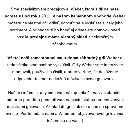
Sme
špecializovaní predajcovia Weber, ktorá sídli na našej
adrese
už od roku 2011
.
V našom kamennom obchode Weber
môžete na vlastné oči vidieť, dotknúť sa a vyskúšať si celý jeho
sortiment. A prípadne si ho hneď aj odnesiete domov - hneď
vedľa predajne máme vlastný sklad
s celoročným
zásobovaním.
Všetci naši zamestnanci majú doma záhradný gril Weber
a
teda všetko sme osobne vyskúšali. Grily Weber sme intenzívne
montovali, používali a čistili, a preto veríme, že dokážeme
odpovedať takmer na každú otázku zo sveta grilovania.
Naším cieľom je, aby sme vám nákup grilu čo najviac uľahčili,
odborne poradili a pomohli vám na ceste stať sa renomovanými
majstrami grilovania. Ak hľadáte gril, tak ste u nás na správnom
mieste. Poďte teda s nami a Weberom objavovať svet grilovania,
tešíme sa na vás! :)