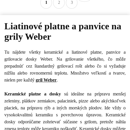
1
2
3
Liatinové platne a panvice na
grily Weber
Tu nájdete všetky keramické a liatinové platne, panvice a
grilovacie dosky Weber. Na grilovanie všetkého, čo môže
prepadnúť cez štandardný grilovací rošt alebo čo si vyžaduje
nižšiu alebo rovnomernú teplotu. Množstvo veľkostí a tvarov,
nielen pre každý
gril Weber
.
Keramické platne a dosky
sú ideálne na prípravu menšej
zeleniny, plátkov zemiakov, palaciniek, pizze alebo akýchkoľvek
placiek, na prípravu rýb a iných morských plodov. Ide vždy o
vysokokvalitnú keramiku s povrchovou úpravou. Keramické
dosky odporúčame zohrievať súčasne s grilom, pretože náhla
zmena teploty môže keramiku poškodiť. Keramické dosky môžete