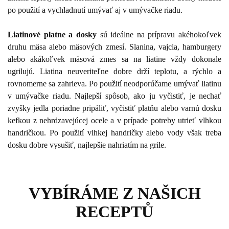
po použití a vychladnutí umývať aj v umývačke riadu.
Liatinové platne a dosky
sú ideálne na prípravu akéhokoľvek
druhu mäsa alebo mäsových zmesí. Slanina, vajcia, hamburgery
alebo akákoľvek mäsová zmes sa na liatine vždy dokonale
ugrilujú. Liatina neuveriteľne dobre drží teplotu, a rýchlo a
rovnomerne sa zahrieva. Po použití neodporúčame umývať liatinu
v umývačke riadu. Najlepší spôsob, ako ju vyčistiť, je nechať
zvyšky jedla poriadne pripáliť, vyčistiť platňu alebo varnú dosku
kefkou z nehrdzavejúcej ocele a v prípade potreby utrieť vlhkou
handričkou. Po použití vlhkej handričky alebo vody však treba
dosku dobre vysušiť, najlepšie nahriatím na grile.
VYBÍRÁME Z NAŠICH
RECEPTŮ