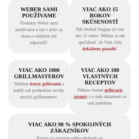
WEBER SAMI
VIAC AKO 15
POUŽÍVAME
ROKOV
SKÚSENOSTÍ
Produkty Weber sami
Náš obchod funguje už viac
používame u nás v práci aj
ako 15 rokov. Môžete sa tak
doma a môžeme ich
spoľahnúť, že Vám vždy
odporučiť.
dokážeme poradiť
.
VIAC AKO 1000
VIAC AKO 100
GRILLMASTEROV
VLASTNÝCH
RECEPTOV
Vedieme
kurzy grilovania
a
Píšeme vlastné
grilovacie
každý rok preškolíme stovky
recepty
a o naše skúsenosti sa
nových grillmasterov.
radi podelíme.
VIAC AKO 98 % SPOKOJNÝCH
ZÁKAZNÍKOV
Pozrite na recenzie nášho obchodu na