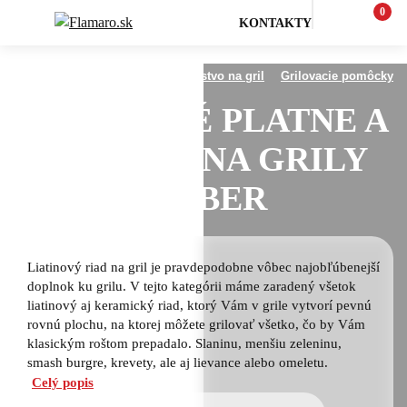
0
KONTAKTY
Všetko pre grilovanie
Príslušenstvo na gril
Grilovacie pomôcky
LIATINOVÉ PLATNE A
PANVICE NA GRILY
WEBER
Liatinový riad na gril je pravdepodobne vôbec najobľúbenejší
doplnok ku grilu. V tejto kategórii máme zaradený všetok
liatinový aj keramický riad, ktorý Vám v grile vytvorí pevnú
rovnú plochu, na ktorej môžete grilovať všetko, čo by Vám
klasickým roštom prepadalo. Slaninu, menšiu zeleninu,
smash burgre, krevety, ale aj lievance alebo omeletu.
Celý popis