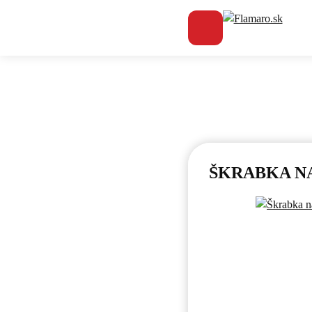
Flamaro.sk
Vš
ŠKRABKA N