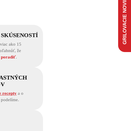
GRILOVACIE NOVINKY
 SKÚSENOSTÍ
viac ako 15
poľahnúť, že
 poradiť
.
LASTNÝCH
OV
e recepty
a o
i podelíme.