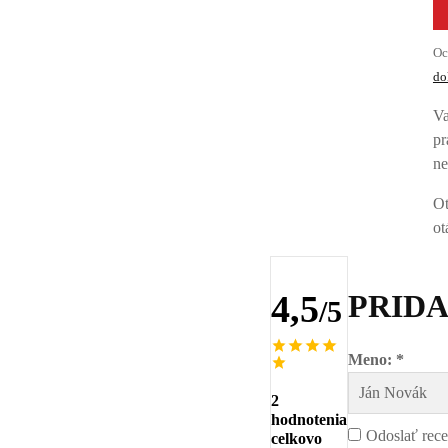
Oc
do
Va
pr
ne
Ot
ot
4,5
PRIDA
/5
Meno: *
2
hodnotenia
Odoslať rec
celkovo