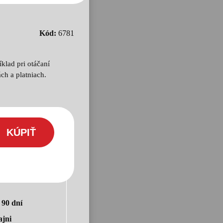
Kód:
6781
klad pri otáčaní
ch a platniach.
KÚPIŤ
o
90 dní
ajni