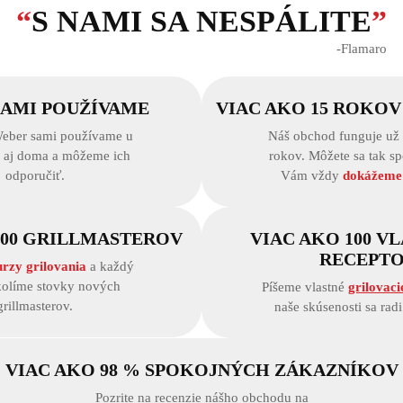
“
S NAMI SA NESPÁLITE
”
‐Flamaro
SAMI POUŽÍVAME
VIAC AKO 15 ROKOV
eber sami používame u
Náš obchod funguje už 
i aj doma a môžeme ich
rokov. Môžete sa tak s
odporučiť.
Vám vždy
dokážeme
000 GRILLMASTEROV
VIAC AKO 100 V
RECEPT
urzy grilovania
a každý
kolíme stovky nových
Píšeme vlastné
grilovaci
grillmasterov.
naše skúsenosti sa rad
VIAC AKO 98 % SPOKOJNÝCH ZÁKAZNÍKOV
Pozrite na recenzie nášho obchodu na