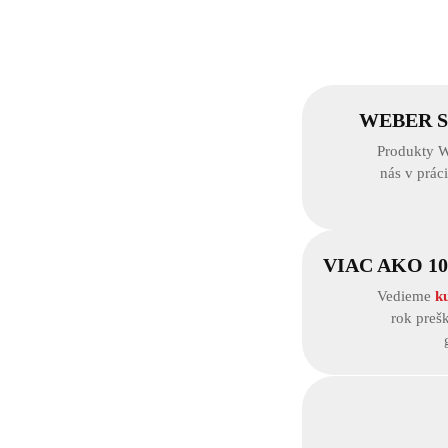
WEBER 
Produkty W
nás v prác
VIAC AKO 1
Vedieme
k
rok preš