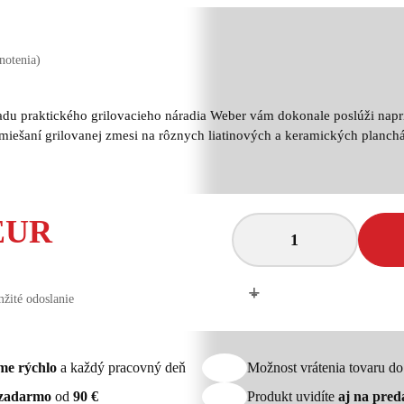
notenia)
adu praktického grilovacieho náradia Weber vám dokonale poslúži naprí
miešaní grilovanej zmesi na rôznych liatinových a keramických planchá
 EUR
+
-
žité odoslanie
me rýchlo
a každý pracovný deň
Možnost vrátenia tovaru d
zadarmo
od
90 €
Produkt uvidíte
aj na pred