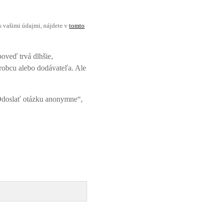
s vašimi údajmi, nájdete v
tomto
oveď trvá dlhšie,
robcu alebo dodávateľa. Ale
„Odoslať otázku anonymne“,