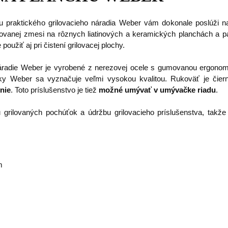
 praktického grilovacieho náradia Weber vám dokonale poslúži nap
ilovanej zmesi na rôznych liatinových a keramických planchách a p
 použiť aj pri čistení grilovacej plochy.
 náradie Weber je vyrobené z nerezovej ocele s gumovanou ergon
ky Weber sa vyznačuje veľmi vysokou kvalitou. Rukoväť je čierne
nie
. Toto príslušenstvo je tiež
možné umývať v umývačke riadu
.
 grilovaných pochúťok a údržbu grilovacieho príslušenstva, tak
m