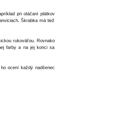
ríklad pri otáčaní plátkov
anviciach. Škrabka má tiež
omickou rukoväťou. Rovnako
j farby a na jej konci sa
že ho ocení každý nadšenec