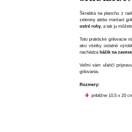
Škrabka na planchu z radu
zeleniny alebo miešaní gr
ostré rohy
, a tak ju môžete
Toto praktické grilovacie
ako všetky ostatné výrob
nachádza
háčik na zavese
Veľmi vám uľahčí prípravu
grilovania.
Rozmery:
približne 10,5 x 20 c