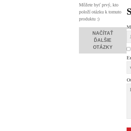
Môžete byť prvý, kto
položí otázku k tomuto
produktu :)
M
NAČÍTAŤ
ĎALŠIE
OTÁZKY
Em
Ot