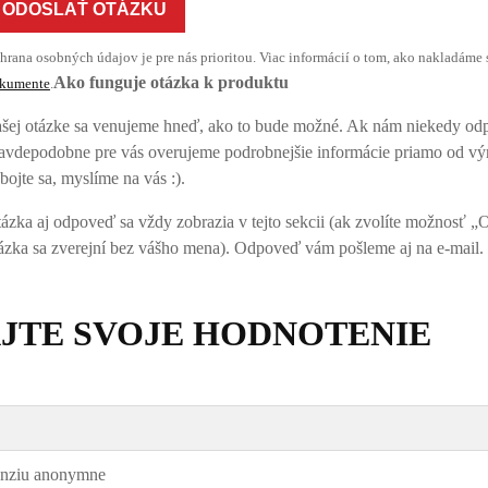
ODOSLAŤ OTÁZKU
hrana osobných údajov je pre nás prioritou. Viac informácií o tom, ako nakladáme 
Ako funguje otázka k produktu
kumente
.
šej otázke sa venujeme hneď, ako to bude možné. Ak nám niekedy odp
avdepodobne pre vás overujeme podrobnejšie informácie priamo od vý
bojte sa, myslíme na vás :).
ázka aj odpoveď sa vždy zobrazia v tejto sekcii (ak zvolíte možnosť 
ázka sa zverejní bez vášho mena). Odpoveď vám pošleme aj na e-mail.
JTE SVOJE HODNOTENIE
enziu anonymne