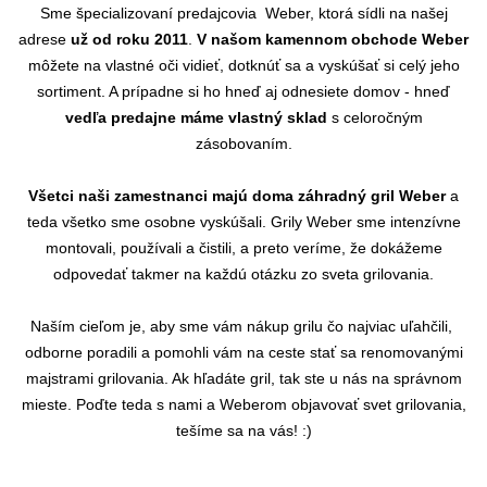
Sme
špecializovaní predajcovia Weber, ktorá sídli na našej
adrese
už od roku 2011
.
V našom kamennom obchode Weber
môžete na vlastné oči vidieť, dotknúť sa a vyskúšať si celý jeho
sortiment. A prípadne si ho hneď aj odnesiete domov - hneď
vedľa predajne máme vlastný sklad
s celoročným
zásobovaním.
Všetci naši zamestnanci majú doma záhradný gril Weber
a
teda všetko sme osobne vyskúšali. Grily Weber sme intenzívne
montovali, používali a čistili, a preto veríme, že dokážeme
odpovedať takmer na každú otázku zo sveta grilovania.
Naším cieľom je, aby sme vám nákup grilu čo najviac uľahčili,
odborne poradili a pomohli vám na ceste stať sa renomovanými
majstrami grilovania. Ak hľadáte gril, tak ste u nás na správnom
mieste. Poďte teda s nami a Weberom objavovať svet grilovania,
tešíme sa na vás! :)