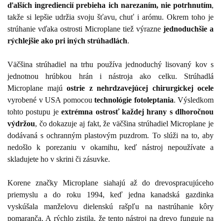
ďalších ingrediencií prebieha ich narezaním, nie potrhnutím
,
takže si lepšie udržia svoju šťavu, chuť i arómu. Okrem toho je
strúhanie vďaka ostrosti Microplane tiež výrazne
jednoduchšie a
rýchlejšie ako pri iných strúhadlách
.
Väčšina strúhadiel na trhu používa jednoduchý lisovaný kov s
jednotnou hrúbkou hrán i nástroja ako celku. Strúhadlá
Microplane majú
ostrie z nehrdzavejúcej chirurgickej ocele
vyrobené v USA pomocou
technológie fotoleptania
. Výsledkom
tohto postupu je
extrémna ostrosť každej hrany s dlhoročnou
výdržou
, čo dokazuje aj fakt, že väčšina strúhadiel Microplane je
dodávaná s ochranným plastovým puzdrom. To slúži na to, aby
nedošlo k porezaniu v okamihu, keď nástroj nepoužívate a
skladujete ho v skrini či zásuvke.
Korene značky Microplane siahajú až do drevospracujúceho
priemyslu a do roku 1994, keď jedna kanadská gazdinka
vyskúšala manželovu dielenskú rašpľu na nastrúhanie kôry
pomaranča. A rýchlo zistila, že tento nástroj na drevo funguje na