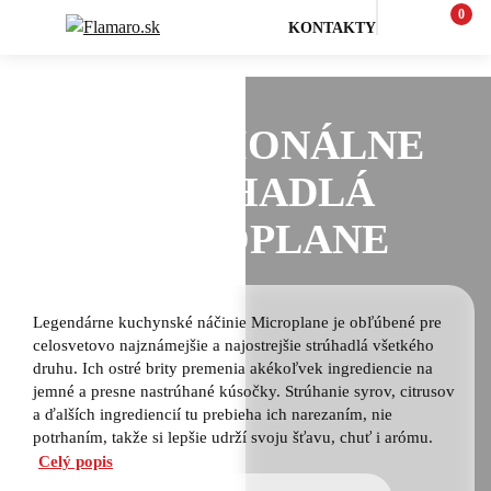
0
KONTAKTY
Varenie a pečenie
PROFESIONÁLNE
STRÚHADLÁ
MICROPLANE
Legendárne kuchynské náčinie Microplane je obľúbené pre
celosvetovo najznámejšie a najostrejšie strúhadlá všetkého
druhu. Ich ostré brity premenia akékoľvek ingrediencie na
jemné a presne nastrúhané kúsočky. Strúhanie syrov, citrusov
a ďalších ingrediencií tu prebieha ich narezaním, nie
potrhaním, takže si lepšie udrží svoju šťavu, chuť i arómu.
Celý popis