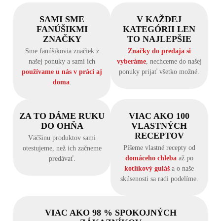
SAMI SME
V KAŽDEJ
FANÚŠIKMI
KATEGÓRII LEN
ZNAČKY
TO NAJLEPŠIE
Sme fanúšikovia značiek z
Značky do predaja si
našej ponuky a sami ich
vyberáme
, nechceme do našej
používame u nás v práci aj
ponuky prijať všetko možné.
doma
.
ZA TO DÁME RUKU
VIAC AKO 100
DO OHŇA
VLASTNÝCH
RECEPTOV
Väčšinu produktov sami
Píšeme vlastné recepty od
otestujeme, než ich začneme
domáceho chleba
až po
predávať.
kotlíkový guláš
a o naše
skúsenosti sa radi podelíme.
VIAC AKO 98 % SPOKOJNÝCH