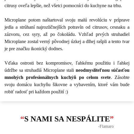
citrusy oveľa lepšie, než všetci pomocníci do kuchyne na trhu.
Microplane potom naštartoval svoju malú revolúciu v príprave
jedla a strúhaní najrozličnejších potravín od citrusov, cesnaku a
zázvoru, cez syry, až po čokoládu. Vzhľad prvých struhadiel
Microplane zostal verný pôvodnej úzkej a dlhej rašpli a tento tvar
je pre značku ikonický dodnes.
Vďaka ostrosti bez kompromisov, ľahkému použitiu i ľahkej
údržbe sa struhadlá Microplane stali
neodmysliteľnou súčasťou
mnohých profesionálnych kuchýň po celom svete
. Zásobte
svoju domácu kuchyňu šikovne a vybavením, ktoré vám bude
robiť radosť pri každom použití :)
“
S NAMI SA NESPÁLITE
”
‐Flamaro