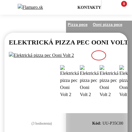
0
KONTAKTY
Varenie na ohni a outdoor
Pizza pece
Ooni pizza pece
ELEKTRICKÁ PIZZA PEC OONI VOLT 
Kód:
UU-P35C00
(3
hodnotenia)