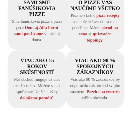
SAMI SME
O PIZZE VÁS
FANÚŠIKOVIA
NAUČÍME VŠETKO
PIZZE
Píšeme vlastné
pizza recepty
Sme fanúšikovia pizze a pizza
a o naše skúsenosti sa radi
pece
Ooni aj Alfa Forni
podelíme. Máme
návod na
sami používame
v práci aj
cesto
aj
sprievodcu
doma.
toppingy
.
VIAC AKO 15
VIAC AKO 98 %
ROKOV
SPOKOJNÝCH
SKÚSENOSTÍ
ZÁKAZNÍKOV
Náš obchod funguje už viac
Viac ako 98 % zákazníkov by
ako 15 rokov. Môžete sa tak
odporučilo náš obchod svojim
spoľahnúť, že Vám vždy
známym.
Pozrite na recenzie
dokážeme poradiť
.
nášho obchodu.