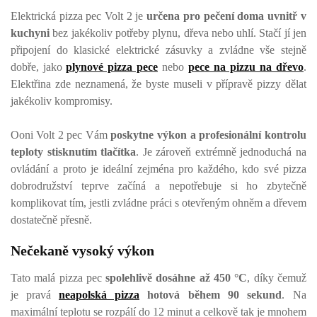
Elektrická pizza pec Volt 2 je
určena pro pečení doma uvnitř v
kuchyni
bez jakékoliv potřeby plynu, dřeva nebo uhlí. Stačí jí jen
připojení do klasické elektrické zásuvky a zvládne vše stejně
dobře, jako
plynové pizza pece
nebo
pece na pizzu na dřevo
.
Elektřina zde neznamená, že byste museli v přípravě pizzy dělat
jakékoliv kompromisy.
Ooni Volt 2 pec Vám
poskytne výkon a profesionální kontrolu
teploty stisknutím tlačítka
. Je zároveň extrémně jednoduchá na
ovládání a proto je ideální zejména pro každého, kdo své pizza
dobrodružství teprve začíná a nepotřebuje si ho zbytečně
komplikovat tím, jestli zvládne práci s otevřeným ohněm a dřevem
dostatečně přesně.
Nečekaně vysoký výkon
Tato malá pizza pec
spolehlivě dosáhne až 450 °C
, díky čemuž
je pravá
neapolská pizza
hotová během 90 sekund
. Na
maximální teplotu se rozpálí do 12 minut a celkově tak je mnohem