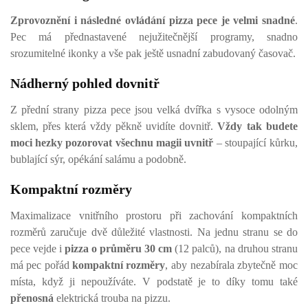
Zprovoznění i následné ovládání pizza pece je velmi snadné
.
Pec má přednastavené nejužitečnější programy, snadno
srozumitelné ikonky a vše pak ještě usnadní zabudovaný časovač.
Nádherný pohled dovnitř
Z přední strany pizza pece jsou velká dvířka s vysoce odolným
sklem, přes která vždy pěkně uvidíte dovnitř.
Vždy tak budete
moci hezky pozorovat všechnu magii uvnitř
– stoupající kůrku,
bublající sýr, opékání salámu a podobně.
Kompaktní rozměry
Maximalizace vnitřního prostoru při zachování kompaktních
rozměrů zaručuje dvě důležité vlastnosti. Na jednu stranu se do
pece vejde i
pizza o průměru 30 cm
(12 palců), na druhou stranu
má pec pořád
kompaktní rozměry
, aby nezabírala zbytečně moc
místa, když ji nepoužíváte. V podstatě je to díky tomu také
přenosná
elektrická trouba na pizzu.