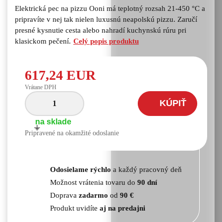
Elektrická pec na pizzu Ooni má teplotný rozsah 21-450 °C a
pripravíte v nej tak nielen luxusnú neapolskú pizzu. Zaručí
presné kysnutie cesta alebo nahradí kuchynskú rúru pri
klasickom pečení.
Celý popis produktu
617,24 EUR
Vrátane DPH
KÚPIŤ
na sklade
+
-
Pripravené na okamžité odoslanie
Odosielame rýchlo
a každý pracovný deň
Možnost vrátenia tovaru do
90 dní
Doprava
zadarmo
od
90 €
Produkt uvidíte
aj na predajni