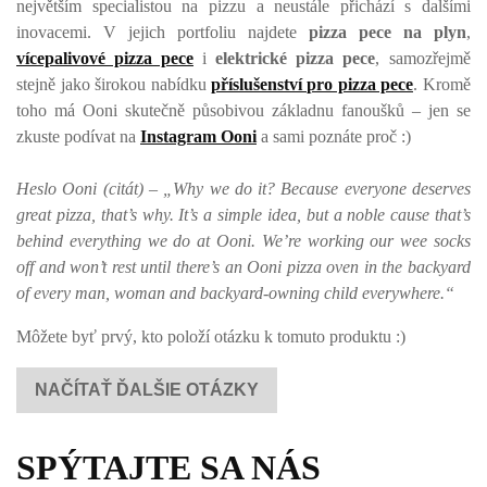
největším specialistou na pizzu a neustále přichází s dalšími
inovacemi. V jejich portfoliu najdete
pizza pece na plyn
,
vícepalivové pizza pece
i
elektrické pizza pece
, samozřejmě
stejně jako širokou nabídku
příslušenství pro pizza pece
. Kromě
toho má Ooni skutečně působivou základnu fanoušků – jen se
zkuste podívat na
Instagram Ooni
a sami poznáte proč :)
Heslo Ooni (citát) – „Why we do it? Because everyone deserves
great pizza, that’s why. It’s a simple idea, but a noble cause that’s
behind everything we do at Ooni. We’re working our wee socks
off and won’t rest until there’s an Ooni pizza oven in the backyard
of every man, woman and backyard-owning child everywhere.“
Môžete byť prvý, kto položí otázku k tomuto produktu :)
NAČÍTAŤ ĎALŠIE OTÁZKY
SPÝTAJTE SA NÁS