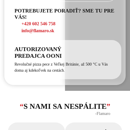
POTREBUJETE PORADIŤ? SME TU PRE
VÁS!
+420 602 546 758
info@flamaro.sk
AUTORIZOVANÝ
PREDAJCA OONI
Revolučné pizza pece z Veľkej Británie, až 500 °C u Vás
doma aj kdekoľvek na cestách.
“
S NAMI SA NESPÁLITE
”
‐Flamaro