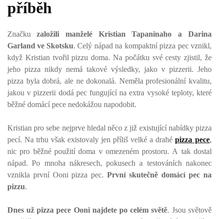
příběh
Značku
založili manželé Kristian Tapaninaho a Darina
Garland ve Skotsku
. Celý nápad na kompaktní pizza pec vznikl,
když Kristian tvořil pizzu doma. Na počátku své cesty zjistil, že
jeho pizza nikdy nemá takové výsledky, jako v pizzerii. Jeho
pizza byla dobrá, ale ne dokonalá. Neměla profesionální kvalitu,
jakou v pizzerii dodá pec fungující na extra vysoké teploty, které
běžné domácí pece nedokážou napodobit.
Kristian pro sebe nejprve hledal něco z již existující nabídky pizza
pecí. Na trhu však existovaly jen příliš velké a drahé
pizza pece
,
nic pro běžné použití doma v omezeném prostoru. A tak dostal
nápad. Po mnoha nákresech, pokusech a testováních nakonec
vznikla první Ooni pizza pec.
První skutečně domácí pec na
pizzu
.
Dnes už pizza pece Ooni najdete po celém světě
. Jsou světově