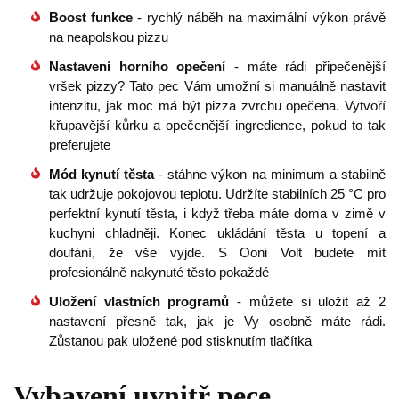
Boost funkce
- rychlý náběh na maximální výkon právě
na neapolskou pizzu
Nastavení horního opečení
- máte rádi připečenější
vršek pizzy? Tato pec Vám umožní si manuálně nastavit
intenzitu, jak moc má být pizza zvrchu opečena. Vytvoří
křupavější kůrku a opečenější ingredience, pokud to tak
preferujete
Mód kynutí těsta
- stáhne výkon na minimum a stabilně
tak udržuje pokojovou teplotu. Udržíte stabilních 25 °C pro
perfektní kynutí těsta, i když třeba máte doma v zimě v
kuchyni chladněji. Konec ukládání těsta u topení a
doufání, že vše vyjde. S Ooni Volt budete mít
profesionálně nakynuté těsto pokaždé
Uložení vlastních programů
- můžete si uložit až 2
nastavení přesně tak, jak je Vy osobně máte rádi.
Zůstanou pak uložené pod stisknutím tlačítka
Vybavení uvnitř pece