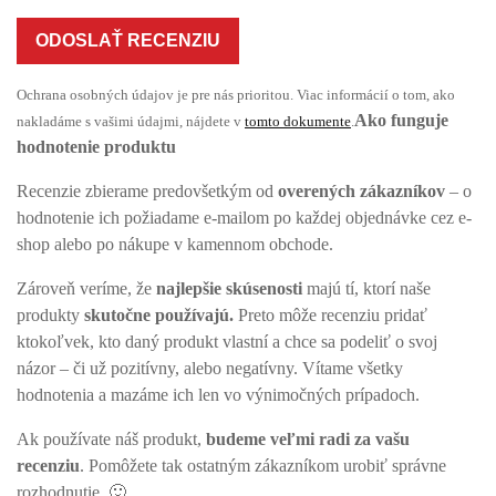
ODOSLAŤ RECENZIU
Ochrana osobných údajov je pre nás prioritou. Viac informácií o tom, ako
Ako funguje
nakladáme s vašimi údajmi, nájdete v
tomto dokumente
.
hodnotenie produktu
Recenzie zbierame predovšetkým od
overených zákazníkov
– o
hodnotenie ich požiadame e-mailom po každej objednávke cez e-
shop alebo po nákupe v kamennom obchode.
Zároveň veríme, že
najlepšie skúsenosti
majú tí, ktorí naše
produkty
skutočne používajú.
Preto môže recenziu pridať
ktokoľvek, kto daný produkt vlastní a chce sa podeliť o svoj
názor – či už pozitívny, alebo negatívny. Vítame všetky
hodnotenia a mazáme ich len vo výnimočných prípadoch.
Ak používate náš produkt,
budeme veľmi radi za vašu
recenziu
. Pomôžete tak ostatným zákazníkom urobiť správne
rozhodnutie. 🙂