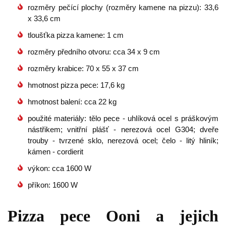
rozměry pečící plochy (rozměry kamene na pizzu): 33,6
x 33,6 cm
tloušťka pizza kamene: 1 cm
rozměry předního otvoru: cca 34 x 9 cm
rozměry krabice: 70 x 55 x 37 cm
hmotnost pizza pece: 17,6 kg
hmotnost balení: cca 22 kg
použité materiály: tělo pece - uhlíková ocel s práškovým
nástřikem; vnitřní plášť - nerezová ocel G304; dveře
trouby - tvrzené sklo, nerezová ocel; čelo - litý hliník;
kámen - cordierit
výkon: cca 1600 W
příkon: 1600 W
Pizza pece Ooni a jejich