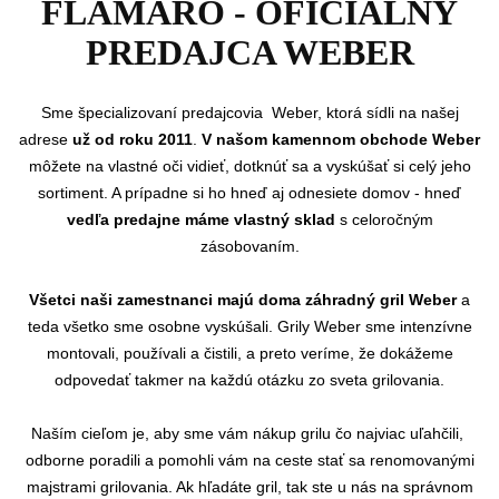
FLAMARO - OFICIÁLNY
PREDAJCA WEBER
Sme
špecializovaní predajcovia Weber, ktorá sídli na našej
adrese
už od roku 2011
.
V našom kamennom obchode Weber
môžete na vlastné oči vidieť, dotknúť sa a vyskúšať si celý jeho
sortiment. A prípadne si ho hneď aj odnesiete domov - hneď
vedľa predajne máme vlastný sklad
s celoročným
zásobovaním.
Všetci naši zamestnanci majú doma záhradný gril Weber
a
teda všetko sme osobne vyskúšali. Grily Weber sme intenzívne
montovali, používali a čistili, a preto veríme, že dokážeme
odpovedať takmer na každú otázku zo sveta grilovania.
Naším cieľom je, aby sme vám nákup grilu čo najviac uľahčili,
odborne poradili a pomohli vám na ceste stať sa renomovanými
majstrami grilovania. Ak hľadáte gril, tak ste u nás na správnom