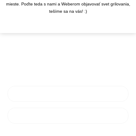
mieste. Poďte teda s nami a Weberom objavovať svet grilovania,
tešíme sa na vás! :)
KONTAKTY
info@flamaro.sk
VŠETKO O NÁKUPE
ZÁKAZNÍCKY SERVIS