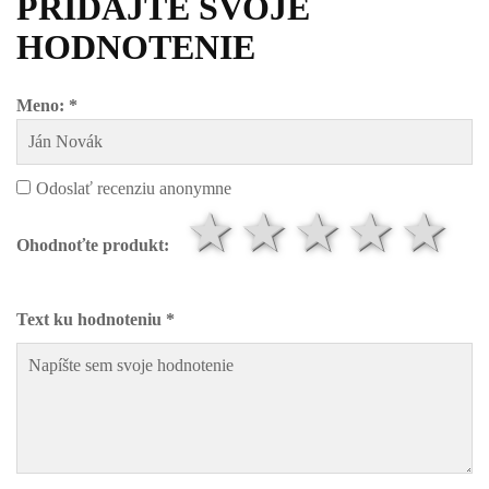
PRIDAJTE SVOJE
HODNOTENIE
Meno: *
Odoslať recenziu anonymne
1 hviezdič
2 hviezd
3 hvi
4 h
5
Ohodnoťte produkt:
Text ku hodnoteniu *