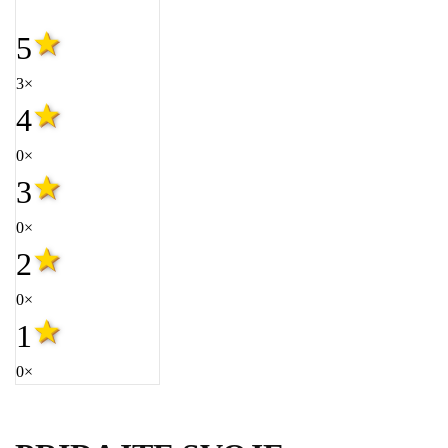
5
3×
4
0×
3
0×
2
0×
1
0×