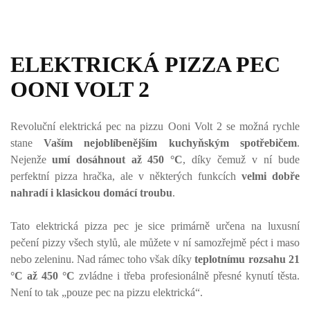
ELEKTRICKÁ PIZZA PEC
OONI VOLT 2
Revoluční elektrická pec na pizzu Ooni Volt 2 se možná rychle
stane
Vaším nejoblíbenějším kuchyňským spotřebičem
.
Nejenže
umí dosáhnout až 450 °C
, díky čemuž v ní bude
perfektní pizza hračka, ale v některých funkcích
velmi dobře
nahradí i klasickou domácí troubu
.
Tato elektrická pizza pec je sice primárně určena na luxusní
pečení pizzy všech stylů, ale můžete v ní samozřejmě péct i maso
nebo zeleninu. Nad rámec toho však díky
teplotnímu rozsahu 21
°C až 450 °C
zvládne i třeba profesionálně přesné kynutí těsta.
Není to tak „pouze pec na pizzu elektrická“.