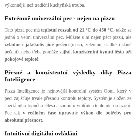
výkonnější než tradiční kuchyňská trouba.
Extrémně univerzální pec - nejen na pizzu
Tato pizza pec má
teplotní rozsah od 21 °C do 450 °C
, takže se
jedná o velmi univerzální pec. Můžete s ní nejen péct pizzu, ale
zvládne i jakékoliv jiné pečení
(maso, zeleninu, sladké i slané
pečení), nebo třeba pomůže zajistit
konzistentní kynutí těsta při
pokojové teplotě
.
Přesné a konzistentní výsledky díky Pizza
Inteliigence
Pizza Intelligence je nejnovější kontrolní systém Ooni, který v
peci zajišťuje trvale přesnou kontrolu teploty. Systém je složen ze
speciálního topného tělesa a souboru vnitřních teplotních senzorů.
Pec tak
v reálném čase upravuje výkon dle potřeby pro
absolutní přesnost
.
Intuitivní digitální ovládání