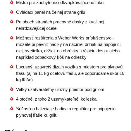
Miska pre zachytenie odkvapkávajúceho tuku
Ovládací panel na čelnej strane grilu
Po oboch stranách pracovné dosky z kvalitnej
nehrdzavejúcej ocele
Možnosť rozšírenia o Weber Works príslušenstvo -
môžete pripevniť háčiky na náčinie, držiak na nápoje či
olej, svetielko, držiak na obrúsky, krájaciu dosku alebo
napríklad odpadkový kôš na odrezky
Luxusný, uzavretý dizajn vozíka s miestom pre plynovú
fľašu (aj na 11 kg oceľovú fľašu, ale odporúčame skôr 10
kg fľaše)
Veľký uzatvárateľný úložný priestor pod grilom
4 otočné, z toho 2 uzamykateľné, kolieska
Súčasťou balenia je hadica a regulátor pre pripojenie
plynovej fľaše ku grilu