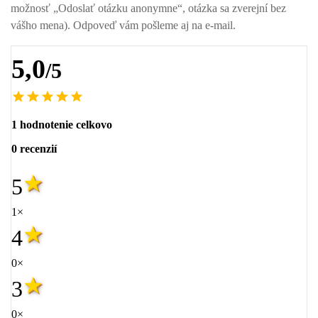
možnosť „Odoslať otázku anonymne“, otázka sa zverejní bez
vášho mena). Odpoveď vám pošleme aj na e-mail.
5,0
/5
1 hodnotenie celkovo
0 recenzií
5
1×
4
0×
3
0×