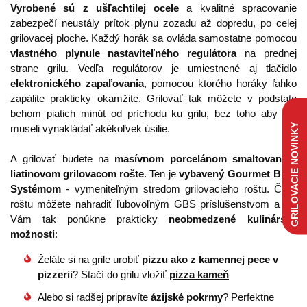
Vyrobené sú z ušľachtilej ocele
a kvalitné spracovanie
zabezpečí neustály prítok plynu zozadu až dopredu, po celej
grilovacej ploche. Každý horák sa ovláda samostatne pomocou
vlastného plynule nastaviteľného regulátora
na prednej
strane grilu. Vedľa regulátorov je umiestnené aj tlačidlo
elektronického zapaľovania
, pomocou ktorého horáky ľahko
zapálite prakticky okamžite. Grilovať tak môžete v podstate
behom piatich minút od príchodu ku grilu, bez toho aby ste
GRILOVACIE NOVINKY
museli vynakládať akékoľvek úsilie.
A grilovať budete na
masívnom porcelánom smaltovanom
liatinovom grilovacom rošte
. Ten je
vybavený Gourmet BBQ
Systémom
- vymeniteľným stredom grilovacieho roštu. Časť
roštu môžete nahradiť ľubovoľným GBS príslušenstvom a gril
Vám tak ponúkne prakticky
neobmedzené kulinárske
možnosti
:
Želáte si na grile urobiť
pizzu ako z kamennej pece v
pizzerii
? Stačí do grilu vložiť
pizza kameň
Alebo si radšej pripravíte
ázijské pokrmy
? Perfektne