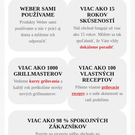
WEBER SAMI
VIAC AKO 15
POUŽÍVAME
ROKOV
SKÚSENOSTÍ
Produkty Weber sami
Náš obchod funguje už viac
používame u nás v práci aj
ako 15 rokov. Môžete sa tak
doma a môžeme ich
spoľahnúť, že Vám vždy
odporučiť.
dokážeme poradiť
.
VIAC AKO 1000
VIAC AKO 100
GRILLMASTEROV
VLASTNÝCH
RECEPTOV
Vedieme
kurzy grilovania
a
Píšeme vlastné
grilovacie
každý rok preškolíme stovky
recepty
a o naše skúsenosti sa
nových grillmasterov.
radi podelíme.
VIAC AKO 98 % SPOKOJNÝCH
ZÁKAZNÍKOV
Pozrite na recenzie nášho obchodu na