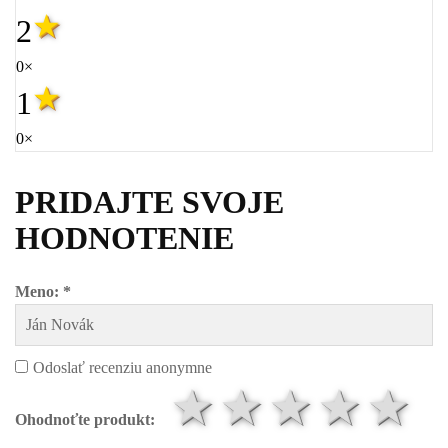
2
0×
1
0×
PRIDAJTE SVOJE
HODNOTENIE
Meno: *
Odoslať recenziu anonymne
1 hviezdič
2 hviezd
3 hvi
4 h
5
Ohodnoťte produkt: