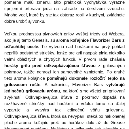
pomerne malú zmenu, táto praktická vychytávka výrazne
spríjemní prípravu jedla na záhrade na čerstvom vzduchu.
Mnoho vecí, ktoré by ste tak doteraz robili v kuchyni, zvládnete
dobre urobiť aj vonku.
Veľkou prednosťou plynových grilov vyššej triedy od Webera,
ako je aj tento Genesis, sú
aroma koľajnice Flavorizer Bars z
ušľachtilej ocele
. Tie vytvoria nad horákami na prvý pohľad
nepríliš podstatné striešky, lenže pre gril naopak plnia niekoľko
veľmi dôležitých a chytrých funkcií. V prvom rade
chránia
horáky grilu pred odkvapkávajúcou šťavou
z grilovaných
pokrmov, takže nehrozí ich samovoľné vznietenie. Po druhé
tieto aroma koľajnice
pomáhajú dokonale rozložiť teplo na
grilovacom rošte
. A nakoniec, Flavorizer Bars
vytvárajú
jedinečnú grilovaciu arómu
, na ktorú sme všetci pri grilovaní
zvyknutí. Odkvapkávajúca šťava z pokrmov dopadá na
rozžhavené striešky nad horákmi a vďaka tomu sa ďalej
vyparuje a vytvára tak jedinečnú vôňu grilovania.
Odkvapkávajúca šťava, ktorá sa nevyparí, steká po naklonenej
ploche aroma koľajníc preč od horákov dolu až do Grease
Management systému. Nečistoty z grilovania tak skončia vo