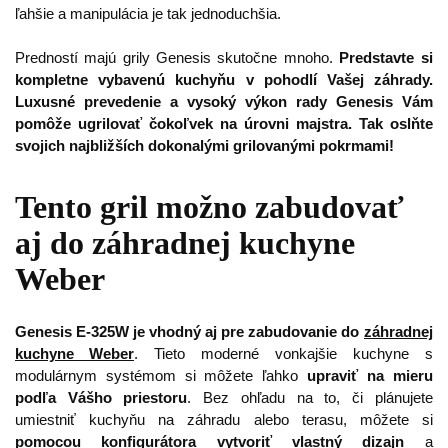
ľahšie a manipulácia je tak jednoduchšia.
Predností majú grily Genesis skutočne mnoho.
Predstavte si
kompletne vybavenú kuchyňu v pohodlí Vašej záhrady.
Luxusné prevedenie a vysoký výkon rady Genesis Vám
pomôže ugrilovať čokoľvek na úrovni majstra. Tak oslňte
svojich najbližších dokonalými grilovanými pokrmami!
Tento gril možno zabudovať
aj do záhradnej kuchyne
Weber
Genesis E-325W je vhodný aj pre zabudovanie do
záhradnej
kuchyne Weber
. Tieto moderné vonkajšie kuchyne s
modulárnym systémom si môžete ľahko
upraviť na mieru
podľa Vášho priestoru
. Bez ohľadu na to, či plánujete
umiestniť kuchyňu na záhradu alebo terasu, môžete si
pomocou konfigurátora vytvoriť vlastný dizajn
a