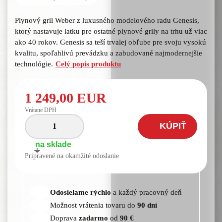
Plynový gril Weber z luxusného modelového radu Genesis,
ktorý nastavuje latku pre ostatné plynové grily na trhu už viac
ako 40 rokov. Genesis sa teší trvalej obľube pre svoju vysokú
kvalitu, spoľahlivú prevádzku a zabudované najmodernejšie
technológie.
Celý popis produktu
1 249,00 EUR
Vrátane DPH
KÚPIŤ
na sklade
+
-
Pripravené na okamžité odoslanie
Odosielame rýchlo
a každý pracovný deň
Možnost vrátenia tovaru do
90 dní
Doprava
zadarmo
od
90 €