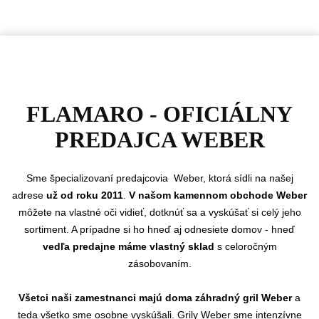
FLAMARO - OFICIÁLNY
PREDAJCA WEBER
Sme
špecializovaní predajcovia Weber, ktorá sídli na našej
adrese
už od roku 2011
.
V našom kamennom obchode Weber
môžete na vlastné oči vidieť, dotknúť sa a vyskúšať si celý jeho
sortiment. A prípadne si ho hneď aj odnesiete domov - hneď
vedľa predajne máme vlastný sklad
s celoročným
zásobovaním.
Všetci naši zamestnanci majú doma záhradný gril Weber
a
teda všetko sme osobne vyskúšali. Grily Weber sme intenzívne