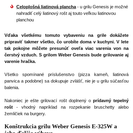
Celoplošná liatinová plancha
- u grilu Genesis je možné
nahradiť celý liatinový rošt aj touto veľkou liatinovou
planchou
Vďaka všetkému tomuto vybaveniu na grile dokážete
pripraviť takmer všetko, čo urobíte doma v kuchyni. V lete
tak pokojne môžete presunúť oveľa viac varenia von na
čerstvý vzduch. S grilom Weber Genesis bude grilovanie aj
varenie hračka.
Všetko spomínané príslušenstvo (pizza kameň, liatinová
panvica a podobne) sa dokupuje zvlášť, nie je u grilu súčasťou
balenia.
Nakoniec je ešte grilovací rošt doplnený o
prídavný tepelný
rošt
- vhodný napríklad na rozpekanie bruschetty alebo
žemličiek na burgery.
Konštrukcia grilu Weber Genesis E-325W a