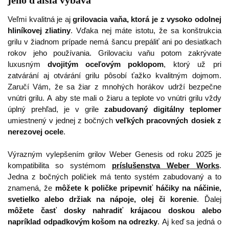
jeho ďalšia výbava
Veľmi kvalitná je aj
grilovacia vaňa, ktorá je z vysoko odolnej
hliníkovej zliatiny
. Vďaka nej máte istotu, že sa konštrukcia
grilu v žiadnom prípade nemá šancu prepáliť ani po desiatkach
rokov jeho používania. Grilovaciu vaňu potom zakrývate
luxusným
dvojitým oceľovým poklopom
, ktorý už pri
zatvárání aj otvárání grilu pôsobí ťažko kvalitným dojmom.
Zaručí Vám, že sa žiar z mnohých horákov udrží bezpečne
vnútri grilu. A aby ste mali o žiaru a teplote vo vnútri grilu vždy
úplný prehľad, je v grile
zabudovaný digitálny teplomer
umiestnený v jednej z bočných
veľkých pracovných dosiek z
nerezovej ocele
.
Výrazným vylepšením grilov Weber Genesis od roku 2025 je
kompatibilita so systémom
príslušenstva Weber Works
.
Jedna z bočných poličiek má tento systém zabudovaný a to
znamená, že
môžete k poličke pripevniť háčiky na náčinie,
svetielko alebo držiak na nápoje, olej či korenie
. Ďalej
môžete časť dosky nahradiť krájacou doskou alebo
napríklad odpadkovým košom na odrezky
. Aj keď sa jedná o