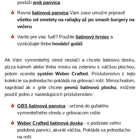
poslúži
wok panvica
Rovná
liatinová panvica
Vám zase umožní pripraviť
všetko od omelety na raňajky až po smash burgery na
večeru
Varíte pre viac ľudí? Použite
liatinový hrniec
a
vyskúšajte třeba
hovädzí guláš
Ak Vám vymeniteľný stred nestačí a chcete liatinovú dosku,
pizza kameň alebo třeba misku na zeleninu s väčšou plochou,
potom oceníte
systém Weber Crafted
. Príslušenstvo z tejto
kolekcie sa jednoducho pokládá na grilovací rošt. Mimochodom,
napríklad ak v grile chcete
pevnú liatinovú plochu
, môžete
použiť jedno z nasledujúcich príslušenstiev:
GBS liatinová panvica
- určená do guľatého
vymeniteľného stredu v grilovacom rošte
Weber Crafted liatinová doska
- v podstate veľmi
podobná panvici, akurát väčšia. Pokládá sa jednoducho
na rošt