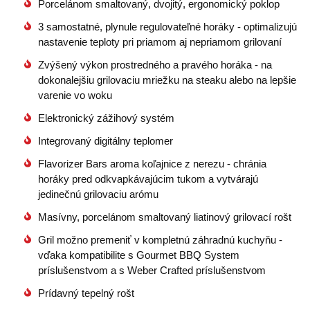
Porcelánom smaltovaný, dvojitý, ergonomický poklop
3 samostatné, plynule regulovateľné horáky - optimalizujú
nastavenie teploty pri priamom aj nepriamom grilovaní
Zvýšený výkon prostredného a pravého horáka - na
dokonalejšiu grilovaciu mriežku na steaku alebo na lepšie
varenie vo woku
Elektronický zážihový systém
Integrovaný digitálny teplomer
Flavorizer Bars aroma koľajnice z nerezu - chránia
horáky pred odkvapkávajúcim tukom a vytvárajú
jedinečnú grilovaciu arómu
Masívny, porcelánom smaltovaný liatinový grilovací rošt
Gril možno premeniť v kompletnú záhradnú kuchyňu -
vďaka kompatibilite s Gourmet BBQ System
príslušenstvom a s Weber Crafted príslušenstvom
Prídavný tepelný rošt