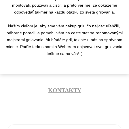
montovali, používali a čistili, a preto veríme, že dokážeme
odpovedať takmer na každú otázku zo sveta grilovania.
Naším cieľom je, aby sme vám nákup grilu čo najviac uľahčili,
odborne poradili a pomohli vám na ceste stať sa renomovanými
majstrami grilovania. Ak hľadáte gril, tak ste u nás na správnom
mieste. Poďte teda s nami a Weberom objavovať svet grilovania,
tešíme sa na vás! :)
KONTAKTY
info@flamaro.sk