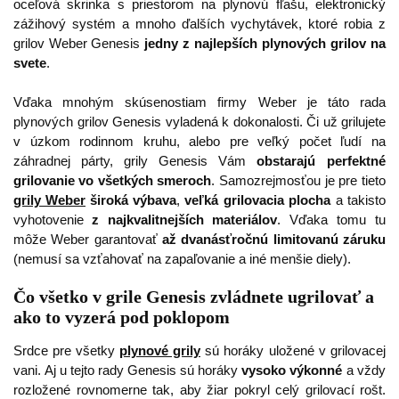
oceľová skrinka s priestorom na plynovú fľašu, elektronický
zážihový systém a mnoho ďalších vychytávek, ktoré robia z
grilov Weber Genesis
jedny z najlepších plynových grilov na
svete
.
Vďaka mnohým skúsenostiam firmy Weber je táto rada
plynových grilov Genesis vyladená k dokonalosti. Či už grilujete
v úzkom rodinnom kruhu, alebo pre veľký počet ľudí na
záhradnej párty, grily Genesis Vám
obstarajú perfektné
grilovanie vo všetkých smeroch
. Samozrejmosťou je pre tieto
grily Weber
široká výbava
,
veľká grilovacia plocha
a takisto
vyhotovenie
z najkvalitnejších materiálov
. Vďaka tomu tu
môže Weber garantovať
až dvanásťročnú limitovanú záruku
(nemusí sa vzťahovať na zapaľovanie a iné menšie diely).
Čo všetko v grile Genesis zvládnete ugrilovať a
ako to vyzerá pod poklopom
Srdce pre všetky
plynové grily
sú horáky uložené v grilovacej
vani. Aj u tejto rady Genesis sú horáky
vysoko výkonné
a vždy
rozložené rovnomerne tak, aby žiar pokryl celý grilovací rošt.