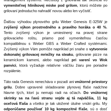
vymeniteľnej hliníkovej miske pod grilom
, ktorú môžete po
grilovaní jednoducho nahradiť novou alebo len vyčistiť.
Ďalšou výhodou plynového grilu Weber Genesis E-325W je
zvýšený výkon prostredného a pravého horáka o 40 %
.
Tento zvýšený výkon je umiestnený na pravej strane
grilovacieho roštu, priamo pod vymeniteľnou časťou
kompatibilnou s Weber GBS a Weber Crafted systémami.
Zvýšený výkon Vám pomôže napríklad pri snahe o
vytvorenie
dokonalej grilovacej mriežky na steaku
, grilovanie pizze na
keramickom kameni, alebo napríklad
pri varení vo Wok
panvici
, ktorá vyžaduje relatívne väčšiu žiaru pre poriadne
rozpálenie.
Táto rada Genesis nenecháva v pozadí ani
vnútorné priestory
grilu
. Dobre upravené skladovanie plynovej fľaše nadchne
hlavne tých, ktorí ju nemajú radi na očiach.
Do vnútornej
skrinky sa na ľavú stranu vojde aj tá najväčšia, 11 kg
oceľová fľaša
a všetko je tak uložené útulne vnútri grilu. My
odporúčame používať 10 kg kompozitné fľaše
, sú o dosť