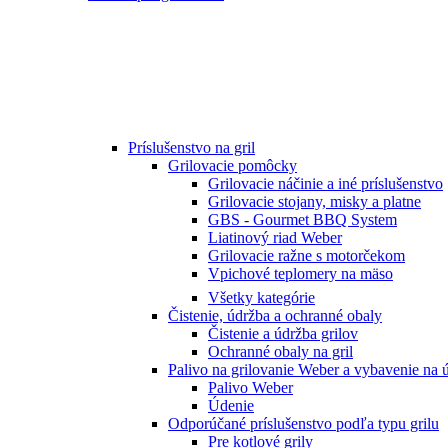
Príslušenstvo na gril
Grilovacie pomôcky
Grilovacie náčinie a iné príslušenstvo
Grilovacie stojany, misky a platne
GBS - Gourmet BBQ System
Liatinový riad Weber
Grilovacie ražne s motorčekom
Vpichové teplomery na mäso
Všetky kategórie
Čistenie, údržba a ochranné obaly
Čistenie a údržba grilov
Ochranné obaly na gril
Palivo na grilovanie Weber a vybavenie na 
Palivo Weber
Údenie
Odporúčané príslušenstvo podľa typu grilu
Pre kotlové grily