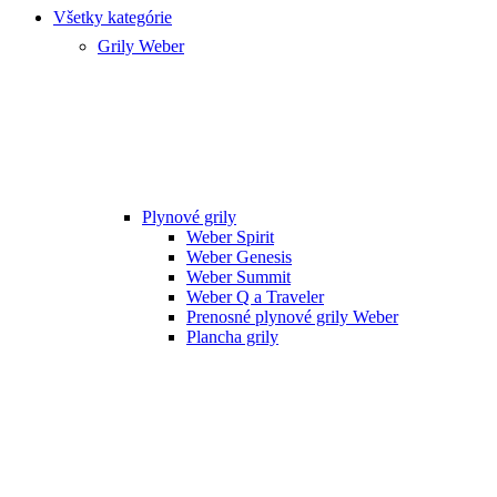
Všetky kategórie
Grily Weber
Plynové grily
Weber Spirit
Weber Genesis
Weber Summit
Weber Q a Traveler
Prenosné plynové grily Weber
Plancha grily