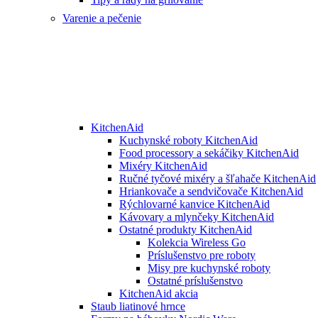
Varenie a pečenie
KitchenAid
Kuchynské roboty KitchenAid
Food processory a sekáčiky KitchenAid
Mixéry KitchenAid
Ručné tyčové mixéry a šľahače KitchenAid
Hriankovače a sendvičovače KitchenAid
Rýchlovarné kanvice KitchenAid
Kávovary a mlynčeky KitchenAid
Ostatné produkty KitchenAid
Kolekcia Wireless Go
Príslušenstvo pre roboty
Misy pre kuchynské roboty
Ostatné príslušenstvo
KitchenAid akcia
Staub liatinové hrnce