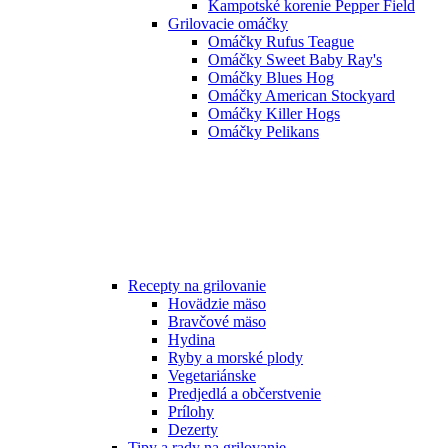
Kampotské korenie Pepper Field
Grilovacie omáčky
Omáčky Rufus Teague
Omáčky Sweet Baby Ray's
Omáčky Blues Hog
Omáčky American Stockyard
Omáčky Killer Hogs
Omáčky Pelikans
Recepty na grilovanie
Hovädzie mäso
Bravčové mäso
Hydina
Ryby a morské plody
Vegetariánske
Predjedlá a občerstvenie
Prílohy
Dezerty
Tipy a rady na grilovanie