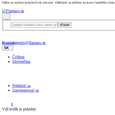
Odber je možné kedykoľvek odvolať. Odhlásiť sa môžete na konci každého čísla
Hľadať
Kontakty
info@flamaro.sk
SK
Čeština
Slovenčina
Prihlásiť sa
Zaregistrovať sa
0
Váš košík je prázdny