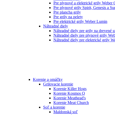
Pre plynové a elektrické grily Weber 
Pre plynové grily Spirit, Genesis a S
Pre plancha grily
Pre grily na pelety
Pre elektrické grily Weber Lumin
Náhradné diely
Náhradné diely pre grily na drevené 
Náhradné diely pre plynové grily We
Náhradné diely pre elektrické grily W
Korenie a omáčky
Grilovacie korenie
Korenie Killer Hogs
Korenie Kosmos Q
Korenie Meathead's
Korenie Meat Church
Soľ a korenie
Maldonská soľ