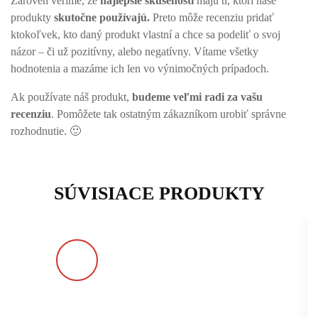
Zároveň veríme, že
najlepšie skúsenosti
majú tí, ktorí naše
produkty
skutočne používajú.
Preto môže recenziu pridať
ktokoľvek, kto daný produkt vlastní a chce sa podeliť o svoj
názor – či už pozitívny, alebo negatívny. Vítame všetky
hodnotenia a mazáme ich len vo výnimočných prípadoch.
Ak používate náš produkt,
budeme veľmi radi za vašu
recenziu
. Pomôžete tak ostatným zákazníkom urobiť správne
rozhodnutie. 🙂
SÚVISIACE PRODUKTY