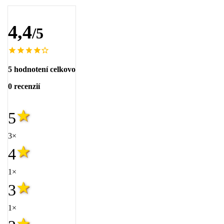
4,4
/5
5 hodnotení celkovo
0 recenzií
5
3×
4
1×
3
1×