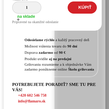
KÚPIŤ
na sklade
+
-
Pripravené na okamžité odoslanie
Odosielame rýchlo
a každý pracovný deň
Možnost vrátenia tovaru do
90 dní
Doprava
zadarmo
od
90 €
Produkt uvidíte
aj na predajni
Grilovaniu rozumieme a k objednávke Vám
zadarmo ponúkneme online
Školu grilovania
POTREBUJETE PORADIŤ? SME TU PRE
VÁS!
+420 602 546 758
info@flamaro.sk