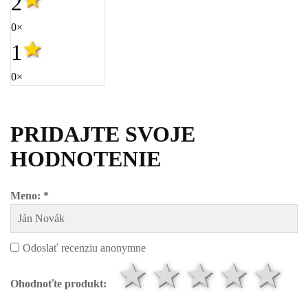
2
0×
1
0×
PRIDAJTE SVOJE
HODNOTENIE
Meno: *
Odoslať recenziu anonymne
1 hviezdič
2 hviezd
3 hvi
4 h
5
Ohodnoťte produkt: