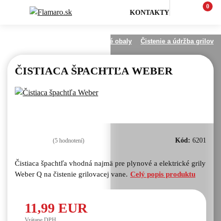
0
KONTAKTY
na gril
Čistenie, údržba a ochranné obaly
Čistenie a údržba grilov
ČISTIACA ŠPACHTĽA WEBER
Kód:
6201
(5
hodnotení)
Čistiaca špachtľa vhodná najmä pre plynové a elektrické grily
Weber Q na čistenie grilovacej vane.
Celý popis produktu
11,99 EUR
Vrátane DPH