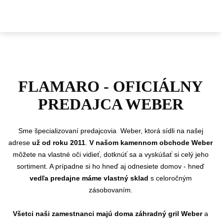
FLAMARO - OFICIÁLNY
PREDAJCA WEBER
Sme
špecializovaní predajcovia Weber, ktorá sídli na našej
adrese
už od roku 2011
.
V našom kamennom obchode Weber
môžete na vlastné oči vidieť, dotknúť sa a vyskúšať si celý jeho
sortiment. A prípadne si ho hneď aj odnesiete domov - hneď
vedľa predajne máme vlastný sklad
s celoročným
zásobovaním.
Všetci naši zamestnanci majú doma záhradný gril Weber
a