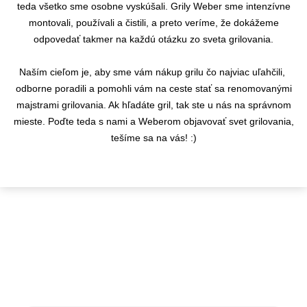
teda všetko sme osobne vyskúšali. Grily Weber sme intenzívne
montovali, používali a čistili, a preto veríme, že dokážeme
odpovedať takmer na každú otázku zo sveta grilovania.
Naším cieľom je, aby sme vám nákup grilu čo najviac uľahčili,
odborne poradili a pomohli vám na ceste stať sa renomovanými
majstrami grilovania. Ak hľadáte gril, tak ste u nás na správnom
mieste. Poďte teda s nami a Weberom objavovať svet grilovania,
tešíme sa na vás! :)
KONTAKTY
info@flamaro.sk