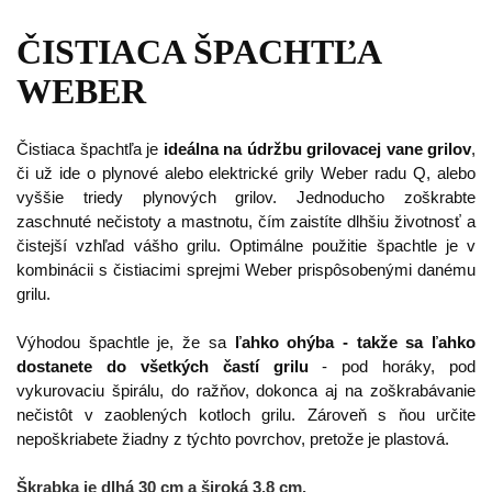
ČISTIACA ŠPACHTĽA
WEBER
Čistiaca špachtľa je
ideálna na údržbu grilovacej vane grilov
,
či už ide o plynové alebo elektrické grily Weber radu Q, alebo
vyššie triedy plynových grilov. Jednoducho zoškrabte
zaschnuté nečistoty a mastnotu, čím zaistíte dlhšiu životnosť a
čistejší vzhľad vášho grilu. Optimálne použitie špachtle je v
kombinácii s čistiacimi sprejmi Weber prispôsobenými danému
grilu.
Výhodou špachtle je, že sa
ľahko ohýba - takže sa ľahko
dostanete do všetkých častí grilu
- pod horáky, pod
vykurovaciu špirálu, do ražňov, dokonca aj na zoškrabávanie
nečistôt v zaoblených kotloch grilu. Zároveň s ňou určite
nepoškriabete žiadny z týchto povrchov, pretože je plastová.
Škrabka je dlhá 30 cm a široká 3,8 cm.