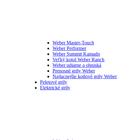
Weber Master-Touch
Weber Performer
Weber Summit Kamado
Veľký kotol Weber Ranch
Weber udiarne a ohniská
Prenosné grily Weber
Najlacnejšie kotlové grily Weber
Peletové grily
Elektrické grily