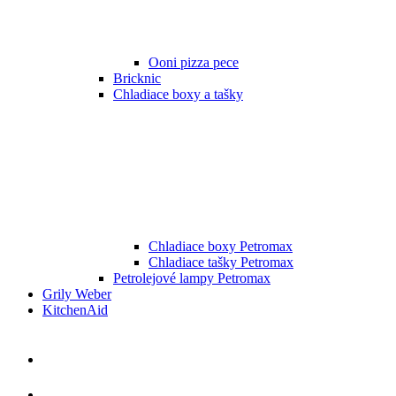
Ooni pizza pece
Bricknic
Chladiace boxy a tašky
Chladiace boxy Petromax
Chladiace tašky Petromax
Petrolejové lampy Petromax
Grily Weber
KitchenAid