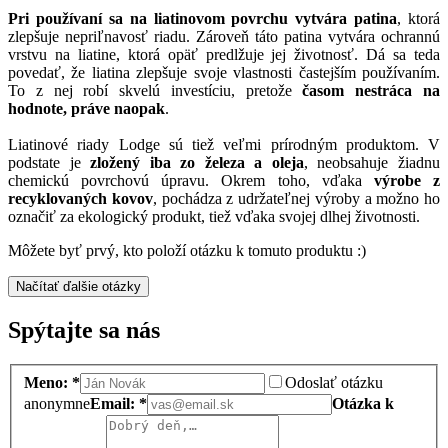
Pri používaní sa na liatinovom povrchu vytvára patina
, ktorá
zlepšuje nepriľnavosť riadu. Zároveň táto patina vytvára ochrannú
vrstvu na liatine, ktorá opäť predlžuje jej životnosť. Dá sa teda
povedať, že liatina zlepšuje svoje vlastnosti častejším používaním.
To z nej robí skvelú investíciu, pretože
časom nestráca na
hodnote, práve naopak
.
Liatinové riady Lodge sú tiež veľmi prírodným produktom. V
podstate je
zložený iba zo železa a oleja
, neobsahuje žiadnu
chemickú povrchovú úpravu. Okrem toho, vďaka
výrobe z
recyklovaných kovov
, pochádza z udržateľnej výroby a možno ho
označiť za ekologický produkt, tiež vďaka svojej dlhej životnosti.
Môžete byť prvý, kto položí otázku k tomuto produktu :)
Načítať ďalšie otázky
Spýtajte sa nás
Meno: *
Odoslať otázku
anonymne
Email: *
Otázka k