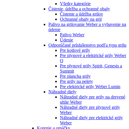
Všetky kategórie
Čistenie, údržba a ochranné obaly
Čistenie a údržba grilov
Ochranné obaly na gril
Palivo na grilovanie Weber a vybavenie na
údenie
Palivo Weber
Údenie
Odporúčané príslušenstvo podľa typu grilu
Pre kotlové grily
Pre plynové a elektrické grily Weber
Q
Pre plynové grily Spirit, Genesis a
Summit
Pre plancha grily
Pre grily na pelety
Pre elektrické grily Weber Lumin
Náhradné diely
Náhradné diely pre grily na drevené
uhlie Weber
Náhradné diely pre plynové grily
Weber
Náhradné diely pre elektrické grily
Weber
Korenie a omáčky