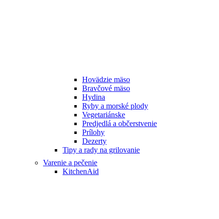
Hovädzie mäso
Bravčové mäso
Hydina
Ryby a morské plody
Vegetariánske
Predjedlá a občerstvenie
Prílohy
Dezerty
Tipy a rady na grilovanie
Varenie a pečenie
KitchenAid