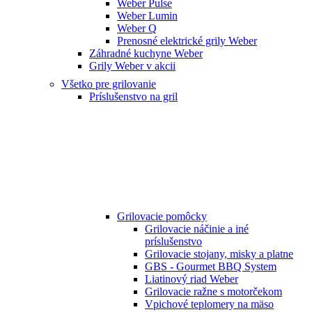
Weber Pulse
Weber Lumin
Weber Q
Prenosné elektrické grily Weber
Záhradné kuchyne Weber
Grily Weber v akcii
Všetko pre grilovanie
Príslušenstvo na gril
Grilovacie pomôcky
Grilovacie náčinie a iné
príslušenstvo
Grilovacie stojany, misky a platne
GBS - Gourmet BBQ System
Liatinový riad Weber
Grilovacie ražne s motorčekom
Vpichové teplomery na mäso