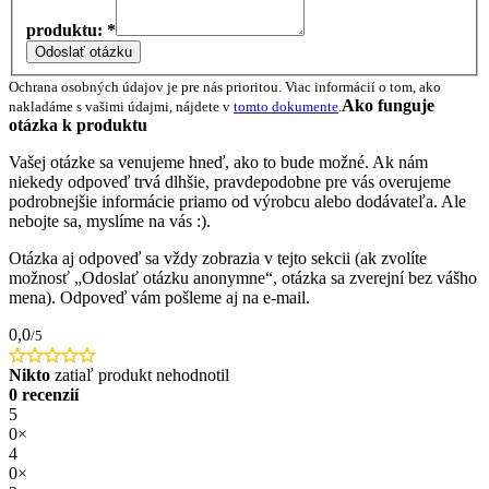
produktu: *
Odoslať otázku
Ochrana osobných údajov je pre nás prioritou. Viac informácií o tom, ako
Ako funguje
nakladáme s vašimi údajmi, nájdete v
tomto dokumente
.
otázka k produktu
Vašej otázke sa venujeme hneď, ako to bude možné. Ak nám
niekedy odpoveď trvá dlhšie, pravdepodobne pre vás overujeme
podrobnejšie informácie priamo od výrobcu alebo dodávateľa. Ale
nebojte sa, myslíme na vás :).
Otázka aj odpoveď sa vždy zobrazia v tejto sekcii (ak zvolíte
možnosť „Odoslať otázku anonymne“, otázka sa zverejní bez vášho
mena). Odpoveď vám pošleme aj na e-mail.
0,0
/5
Nikto
zatiaľ produkt nehodnotil
0 recenzií
5
0×
4
0×