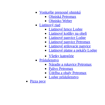
Vonkajšie prenosné ohniská
Ohniská Petromax
Ohnisko Weber
Liatinový riad
Liatinové hrnce Lodge
Liatinové kotlíky na oheň
Liatinové panvice Lodge
Liatinové panvice Petromax
Liatinové grilovacie panvice
Liatinové platne a pekáče Lodge
Všetky kategórie
Príslušenstvo
Náradie a rukavice Petromax
Palivo Petromax
Údržba a obaly Petromax
Lodge príslušenstvo
Pizza pece