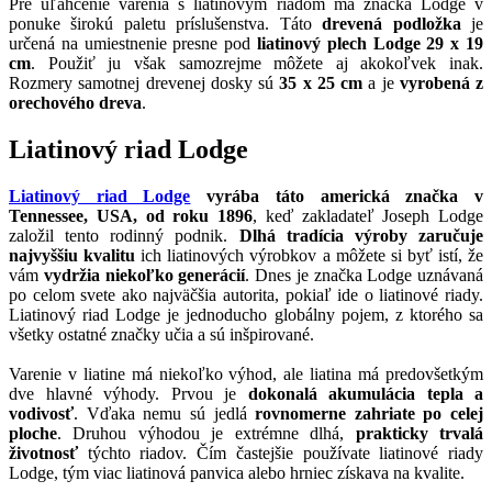
Pre uľahčenie varenia s liatinovým riadom má značka Lodge v
ponuke širokú paletu príslušenstva. Táto
drevená podložka
je
určená na umiestnenie presne pod
liatinový plech Lodge 29 x 19
cm
. Použiť ju však samozrejme môžete aj akokoľvek inak.
Rozmery samotnej drevenej dosky sú
35 x 25 cm
a je
vyrobená z
orechového dreva
.
Liatinový riad Lodge
Liatinový riad Lodge
vyrába táto americká značka v
Tennessee, USA, od roku 1896
, keď zakladateľ Joseph Lodge
založil tento rodinný podnik.
Dlhá tradícia výroby zaručuje
najvyššiu kvalitu
ich liatinových výrobkov a môžete si byť istí, že
vám
vydržia niekoľko generácií
. Dnes je značka Lodge uznávaná
po celom svete ako najväčšia autorita, pokiaľ ide o liatinové riady.
Liatinový riad Lodge je jednoducho globálny pojem, z ktorého sa
všetky ostatné značky učia a sú inšpirované.
Varenie v liatine má niekoľko výhod, ale liatina má predovšetkým
dve hlavné výhody. Prvou je
dokonalá akumulácia tepla a
vodivosť
. Vďaka nemu sú jedlá
rovnomerne zahriate po celej
ploche
. Druhou výhodou je extrémne dlhá,
prakticky trvalá
životnosť
týchto riadov. Čím častejšie používate liatinové riady
Lodge, tým viac liatinová panvica alebo hrniec získava na kvalite.