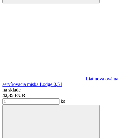
Liatinová oválna
servírovacia miska Lodge 0,5 l
na sklade
42,35 EUR
ks