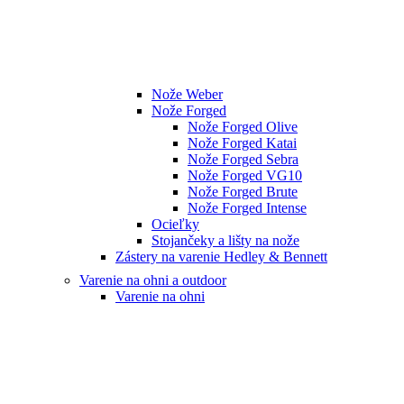
Nože Weber
Nože Forged
Nože Forged Olive
Nože Forged Katai
Nože Forged Sebra
Nože Forged VG10
Nože Forged Brute
Nože Forged Intense
Ocieľky
Stojančeky a lišty na nože
Zástery na varenie Hedley & Bennett
Varenie na ohni a outdoor
Varenie na ohni