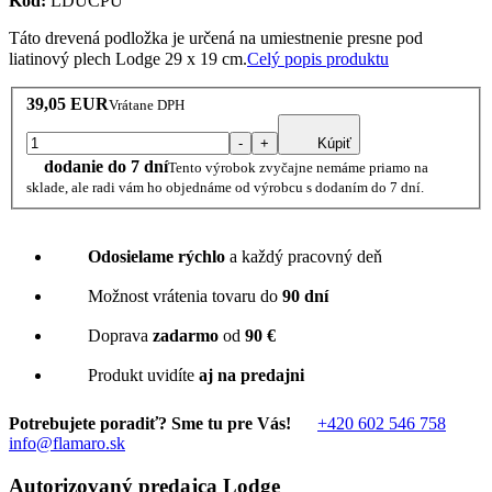
Kód:
LDUCPU
Táto drevená podložka je určená na umiestnenie presne pod
liatinový plech Lodge 29 x 19 cm.
Celý popis produktu
39,05 EUR
Vrátane DPH
-
+
Kúpiť
dodanie do 7 dní
Tento výrobok zvyčajne nemáme priamo na
sklade, ale radi vám ho objednáme od výrobcu s dodaním do 7 dní.
Odosielame rýchlo
a každý pracovný deň
Možnost vrátenia tovaru do
90 dní
Doprava
zadarmo
od
90 €
Produkt uvidíte
aj na predajni
Potrebujete poradiť? Sme tu pre Vás!
+420 602 546 758
info@flamaro.sk
Autorizovaný predajca Lodge