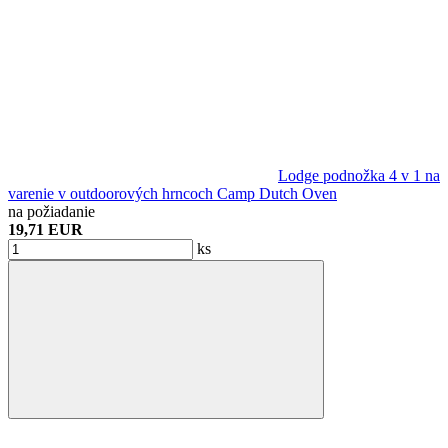
Lodge podnožka 4 v 1 na
varenie v outdoorových hrncoch Camp Dutch Oven
na požiadanie
19,71 EUR
ks