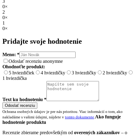
3
0×
2
0×
1
0×
Pridajte svoje hodnotenie
Meno: *
Odoslať recenziu anonymne
Ohodnoťte produkt:
5 hviezdičiek
4 hviezdičky
3 hviezdičky
2 hviezdičky
1 hviezdička
Text ku hodnoteniu *
Odoslať recenziu
Ochrana osobných údajov je pre nás prioritou. Viac informácií o tom, ako
Ako funguje
nakladáme s vašimi údajmi, nájdete v
tomto dokumente
.
hodnotenie produktu
Recenzie zbierame predovšetkým od
overených zákazníkov
– o