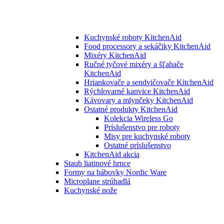
Kuchynské roboty KitchenAid
Food processory a sekáčiky KitchenAid
Mixéry KitchenAid
Ručné tyčové mixéry a šľahače
KitchenAid
Hriankovače a sendvičovače KitchenAid
Rýchlovarné kanvice KitchenAid
Kávovary a mlynčeky KitchenAid
Ostatné produkty KitchenAid
Kolekcia Wireless Go
Príslušenstvo pre roboty
Misy pre kuchynské roboty
Ostatné príslušenstvo
KitchenAid akcia
Staub liatinové hrnce
Formy na bábovky Nordic Ware
Microplane strúhadlá
Kuchynské nože