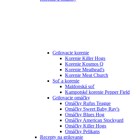
Grilovacie korenie
Korenie Killer Hogs
Korenie Kosmos Q
Korenie Meathead's
Korenie Meat Church
Soľ a korenie
Maldonská soľ
Kampotské korenie Pepper Field
Grilovacie omáčky
Omáčky Rufus Teague
Omáčky Sweet Baby Ray's
Omáčky Blues Hog
Omáčky American Stockyard
Omáčky Killer Hogs
Omáčky Pelikans
Recepty na grilovanie