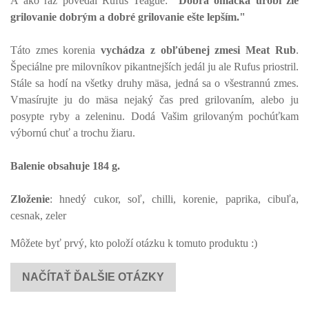
A ako raz povedal Rufus Teague:
"Dobrá omáčka urobí zlé
grilovanie dobrým a dobré grilovanie ešte lepším."
Táto zmes korenia
vychádza z obľúbenej zmesi Meat Rub
.
Špeciálne pre milovníkov pikantnejších jedál ju ale Rufus priostril.
Stále sa hodí na všetky druhy mäsa, jedná sa o všestrannú zmes.
Vmasírujte ju do mäsa nejaký čas pred grilovaním, alebo ju
posypte ryby a zeleninu. Dodá Vašim grilovaným pochúťkam
výbornú chuť a trochu žiaru.
Balenie obsahuje 184 g.
Zloženie
: hnedý cukor, soľ, chilli, korenie, paprika, cibuľa,
cesnak, zeler
Môžete byť prvý, kto položí otázku k tomuto produktu :)
NAČÍTAŤ ĎALŠIE OTÁZKY