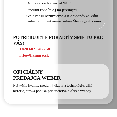
Doprava
zadarmo
od
90 €
Produkt uvidíte
aj na predajni
Grilovaniu rozumieme a k objednávke Vám
zadarmo ponúkneme online
Školu grilovania
POTREBUJETE PORADIŤ? SME TU PRE
VÁS!
+420 602 546 758
info@flamaro.sk
OFICIÁLNY
PREDAJCA WEBER
Najvyššia kvalita, moderný dizajn a technológie, dlhá
história, široká ponuka príslušenstva a ďalšie výhody