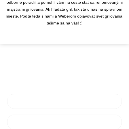
odborne poradili a pomohli vám na ceste stať sa renomovanými
majstrami grilovania. Ak hľadáte gril, tak ste u nás na správnom
mieste. Poďte teda s nami a Weberom objavovať svet grilovania,
tešíme sa na vás! :)
KONTAKTY
info@flamaro.sk
VŠETKO O NÁKUPE
ZÁKAZNÍCKY SERVIS