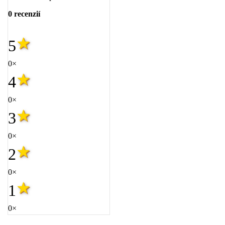
0 recenzií
5
0×
4
0×
3
0×
2
0×
1
0×