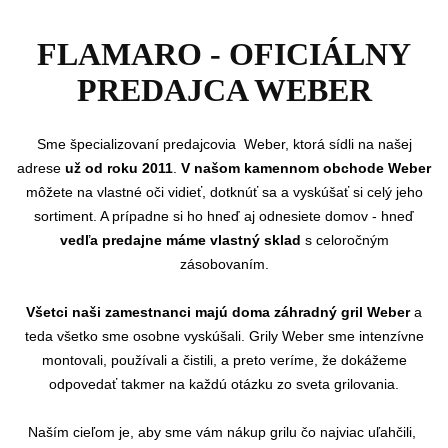
FLAMARO - OFICIÁLNY
PREDAJCA WEBER
Sme
špecializovaní predajcovia Weber, ktorá sídli na našej
adrese
už od roku 2011
.
V našom kamennom obchode Weber
môžete na vlastné oči vidieť, dotknúť sa a vyskúšať si celý jeho
sortiment. A prípadne si ho hneď aj odnesiete domov - hneď
vedľa predajne máme vlastný sklad
s celoročným
zásobovaním.
Všetci naši zamestnanci majú doma záhradný gril Weber
a
teda všetko sme osobne vyskúšali. Grily Weber sme intenzívne
montovali, používali a čistili, a preto veríme, že dokážeme
odpovedať takmer na každú otázku zo sveta grilovania.
Naším cieľom je, aby sme vám nákup grilu čo najviac uľahčili,