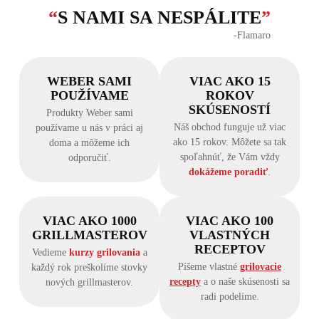
“
S NAMI SA NESPÁLITE
”
‐Flamaro
WEBER SAMI
VIAC AKO 15
POUŽÍVAME
ROKOV
SKÚSENOSTÍ
Produkty Weber sami
Náš obchod funguje už viac
používame u nás v práci aj
ako 15 rokov. Môžete sa tak
doma a môžeme ich
spoľahnúť, že Vám vždy
odporučiť.
dokážeme poradiť
.
VIAC AKO 1000
VIAC AKO 100
GRILLMASTEROV
VLASTNÝCH
RECEPTOV
Vedieme
kurzy grilovania
a
Píšeme vlastné
grilovacie
každý rok preškolíme stovky
recepty
a o naše skúsenosti sa
nových grillmasterov.
radi podelíme.