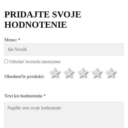
PRIDAJTE SVOJE
HODNOTENIE
Meno: *
Odoslať recenziu anonymne
1 hviezdič
2 hviezd
3 hvi
4 h
5
Ohodnoťte produkt:
Text ku hodnoteniu *