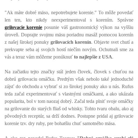
"Ak máte dobré mäso, nepotrebujete korenie." To môže povedať
len ten, kto nikdy neexperimentoval s korením. Správne
grilovacie korenie
posunie váš gastronomický výkon na vyššiu
úroveň. Doprajte svojmu mäsu poriadnu masáž pomocou korenín
z našej širokej ponuky
grilovacích korenín
. Objavte svet chutí a
prekvapte seba aj svojich hostí niečím novým. Ochutnali sme za
vás a teraz vám môžeme ponúknuť
to najlepšie z USA
.
Na začiatku tejto značky stál jeden človek, človek s chuťou na
dobrú grilovaciu omáčku. Predtým však nebolo také jednoduché
zájsť do obchodu a vybrať si zo širokej ponuky ako u nás. Rufus
teda začal experimentovať s vlastnými omáčkami, a ako ukázala
popularita, bol v tom naozaj dobrý. Začal teda plniť svoje omáčky
na grilovanie do starých fliaš od whisky. Tohto tvaru obalu, ako aj
pôvodných receptúr, sa drží dodnes. Postupne pridal aj grilovacie
korenie tzv. dry ruby, pre bohatšiu chuť samotného mäsa.