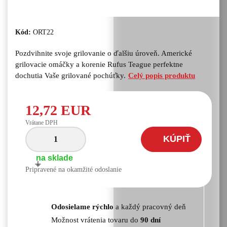
Kód:
ORT22
Pozdvihnite svoje grilovanie o ďalšiu úroveň. Americké
grilovacie omáčky a korenie Rufus Teague perfektne
dochutia Vaše grilované pochúťky.
Celý popis produktu
12,72 EUR
Vrátane DPH
KÚPIŤ
na sklade
+
-
Pripravené na okamžité odoslanie
Odosielame rýchlo
a každý pracovný deň
Možnost vrátenia tovaru do
90 dní