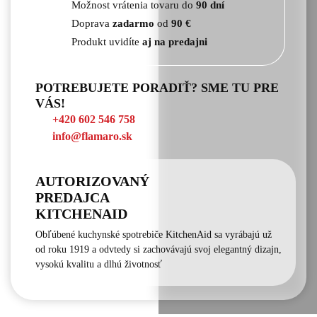
Možnost vrátenia tovaru do
90 dní
Doprava
zadarmo
od
90 €
Produkt uvidíte
aj na predajni
POTREBUJETE PORADIŤ? SME TU PRE
VÁS!
+420 602 546 758
info@flamaro.sk
AUTORIZOVANÝ
PREDAJCA
KITCHENAID
Obľúbené kuchynské spotrebiče KitchenAid sa vyrábajú už
od roku 1919 a odvtedy si zachovávajú svoj elegantný dizajn,
vysokú kvalitu a dlhú životnosť