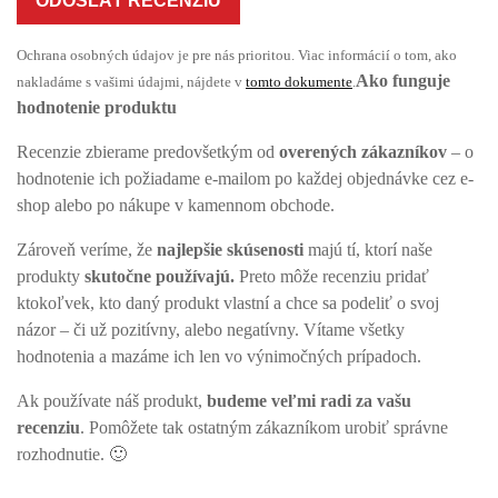
ODOSLAŤ RECENZIU
Ochrana osobných údajov je pre nás prioritou. Viac informácií o tom, ako
Ako funguje
nakladáme s vašimi údajmi, nájdete v
tomto dokumente
.
hodnotenie produktu
Recenzie zbierame predovšetkým od
overených zákazníkov
– o
hodnotenie ich požiadame e-mailom po každej objednávke cez e-
shop alebo po nákupe v kamennom obchode.
Zároveň veríme, že
najlepšie skúsenosti
majú tí, ktorí naše
produkty
skutočne používajú.
Preto môže recenziu pridať
ktokoľvek, kto daný produkt vlastní a chce sa podeliť o svoj
názor – či už pozitívny, alebo negatívny. Vítame všetky
hodnotenia a mazáme ich len vo výnimočných prípadoch.
Ak používate náš produkt,
budeme veľmi radi za vašu
recenziu
. Pomôžete tak ostatným zákazníkom urobiť správne
rozhodnutie. 🙂