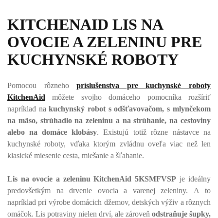
KITCHENAID LIS NA
OVOCIE A ZELENINU PRE
KUCHYNSKÉ ROBOTY
Pomocou rôzneho
príslušenstva pre kuchynské roboty
KitchenAid
môžete svojho domáceho pomocníka rozšíriť
napríklad na
kuchynský robot s odšťavovačom, s mlynčekom
na mäso, strúhadlo na zeleninu a na strúhanie, na cestoviny
alebo na domáce klobásy
. Existujú totiž rôzne nástavce na
kuchynské roboty, vďaka ktorým zvládnu oveľa viac než len
klasické miesenie cesta, miešanie a šľahanie.
Lis na ovocie a zeleninu KitchenAid 5KSMFVSP
je ideálny
predovšetkým na drvenie ovocia a varenej zeleniny. A to
napríklad pri výrobe domácich džemov, detských výživ a rôznych
omáčok. Lis potraviny nielen drví, ale zároveň
odstraňuje šupky,