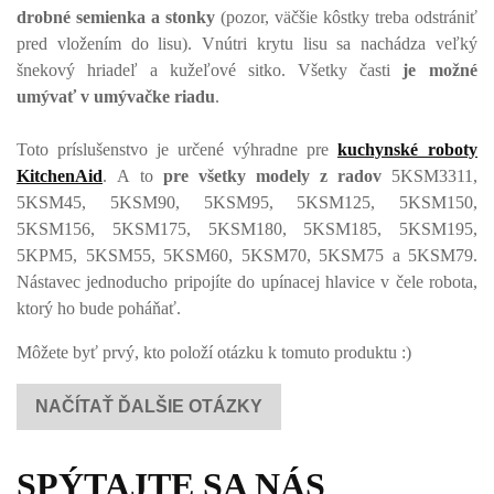
drobné semienka a stonky
(pozor, väčšie kôstky treba odstrániť
pred vložením do lisu). Vnútri krytu lisu sa nachádza veľký
šnekový hriadeľ a kužeľové sitko. Všetky časti
je možné
umývať v umývačke riadu
.
Toto príslušenstvo je určené výhradne pre
kuchynské roboty
KitchenAid
. A to
pre všetky modely z radov
5KSM3311,
5KSM45, 5KSM90, 5KSM95, 5KSM125, 5KSM150,
5KSM156, 5KSM175, 5KSM180, 5KSM185, 5KSM195,
5KPM5, 5KSM55, 5KSM60, 5KSM70, 5KSM75 a 5KSM79.
Nástavec jednoducho pripojíte do upínacej hlavice v čele robota,
ktorý ho bude poháňať.
Môžete byť prvý, kto položí otázku k tomuto produktu :)
NAČÍTAŤ ĎALŠIE OTÁZKY
SPÝTAJTE SA NÁS