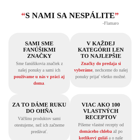
“
S NAMI SA NESPÁLITE
”
‐Flamaro
SAMI SME
V KAŽDEJ
FANÚŠIKMI
KATEGÓRII LEN
ZNAČKY
TO NAJLEPŠIE
Sme fanúšikovia značiek z
Značky do predaja si
našej ponuky a sami ich
vyberáme
, nechceme do našej
používame u nás v práci aj
ponuky prijať všetko možné.
doma
.
ZA TO DÁME RUKU
VIAC AKO 100
DO OHŇA
VLASTNÝCH
RECEPTOV
Väčšinu produktov sami
Píšeme vlastné recepty od
otestujeme, než ich začneme
domáceho chleba
až po
predávať.
kotlíkový guláš
a o naše