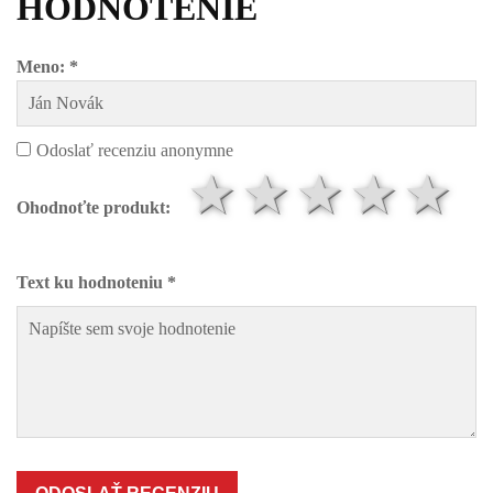
HODNOTENIE
Meno: *
Odoslať recenziu anonymne
1 hviezdič
2 hviezd
3 hvi
4 h
5
Ohodnoťte produkt:
Text ku hodnoteniu *