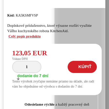
Kód:
KA5KSMFVSP
Doplnkové príslušenstvo, ktoré výrazne rozšíri využitie
Vášho kuchynského robota KitchenAid.
Celý popis produktu
123,05 EUR
Vrátane DPH
KÚPIŤ
dodanie do 7 dní
+
-
Tento výrobok zvyčajne nemáme priamo na sklade, ale radi
vám ho objednáme od výrobcu s dodaním do 7 dní.
Odosielame rýchlo
a každý pracovný deň