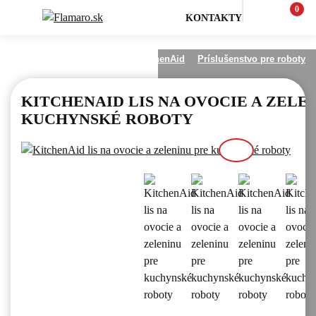
0
KONTAKTY
KitchenAid
Ostatné produkty KitchenAid
Príslušenstvo pre roboty
KITCHENAID LIS NA OVOCIE A ZELE
KUCHYNSKÉ ROBOTY