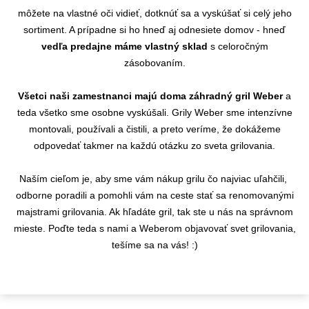
môžete na vlastné oči vidieť, dotknúť sa a vyskúšať si celý jeho
sortiment. A prípadne si ho hneď aj odnesiete domov - hneď
vedľa predajne máme vlastný sklad
s celoročným
zásobovaním.
Všetci naši zamestnanci majú doma záhradný gril Weber
a
teda všetko sme osobne vyskúšali. Grily Weber sme intenzívne
montovali, používali a čistili, a preto veríme, že dokážeme
odpovedať takmer na každú otázku zo sveta grilovania.
Naším cieľom je, aby sme vám nákup grilu čo najviac uľahčili,
odborne poradili a pomohli vám na ceste stať sa renomovanými
majstrami grilovania. Ak hľadáte gril, tak ste u nás na správnom
mieste. Poďte teda s nami a Weberom objavovať svet grilovania,
tešíme sa na vás! :)