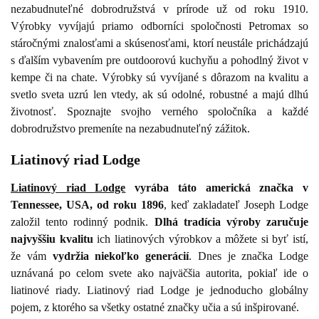
nezabudnuteľné dobrodružstvá v prírode už od roku 1910.
Výrobky vyvíjajú priamo odborníci spoločnosti Petromax so
stáročnými znalosťami a skúsenosťami, ktorí neustále prichádzajú
s ďalším vybavením pre outdoorovú kuchyňu a pohodlný život v
kempe či na chate. Výrobky sú vyvíjané s dôrazom na kvalitu a
svetlo sveta uzrú len vtedy, ak sú odolné, robustné a majú dlhú
životnosť. Spoznajte svojho verného spoločníka a každé
dobrodružstvo premeníte na nezabudnuteľný zážitok.
Liatinový riad Lodge
Liatinový riad Lodge
vyrába táto americká značka v
Tennessee, USA, od roku 1896
, keď zakladateľ Joseph Lodge
založil tento rodinný podnik.
Dlhá tradícia výroby zaručuje
najvyššiu kvalitu
ich liatinových výrobkov a môžete si byť istí,
že vám
vydržia niekoľko generácií
. Dnes je značka Lodge
uznávaná po celom svete ako najväčšia autorita, pokiaľ ide o
liatinové riady. Liatinový riad Lodge je jednoducho globálny
pojem, z ktorého sa všetky ostatné značky učia a sú inšpirované.