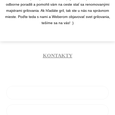
odborne poradili a pomohli vám na ceste stať sa renomovanými
majstrami grilovania. Ak hľadáte gril, tak ste u nás na správnom
mieste. Poďte teda s nami a Weberom objavovať svet grilovania,
tešíme sa na vás! :)
KONTAKTY
info@flamaro.sk
VŠETKO O NÁKUPE
ZÁKAZNÍCKY SERVIS