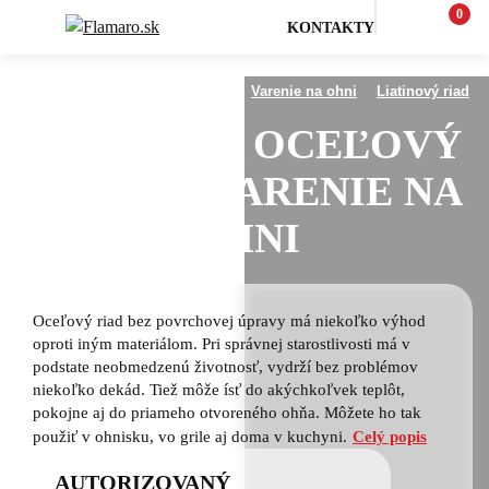
0
KONTAKTY
Varenie na ohni a outdoor
Varenie na ohni
Liatinový riad
KOVANÝ A OCEĽOVÝ
RIAD NA VARENIE NA
OHNI
Oceľový riad bez povrchovej úpravy má niekoľko výhod
oproti iným materiálom. Pri správnej starostlivosti má v
podstate neobmedzenú životnosť, vydrží bez problémov
niekoľko dekád. Tiež môže ísť do akýchkoľvek teplôt,
pokojne aj do priameho otvoreného ohňa. Môžete ho tak
použiť v ohnisku, vo grile aj doma v kuchyni.
Celý popis
AUTORIZOVANÝ