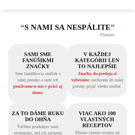
“
S NAMI SA NESPÁLITE
”
‐Flamaro
SAMI SME
V KAŽDEJ
FANÚŠIKMI
KATEGÓRII LEN
ZNAČKY
TO NAJLEPŠIE
Sme fanúšikovia značiek z
Značky do predaja si
našej ponuky a sami ich
vyberáme
, nechceme do našej
používame u nás v práci aj
ponuky prijať všetko možné.
doma
.
ZA TO DÁME RUKU
VIAC AKO 100
DO OHŇA
VLASTNÝCH
RECEPTOV
Väčšinu produktov sami
Píšeme vlastné recepty od
otestujeme, než ich začneme