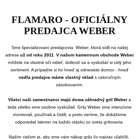
FLAMARO - OFICIÁLNY
PREDAJCA WEBER
Sme
špecializovaní predajcovia Weber, ktorá sídli na našej
adrese
už od roku 2011
.
V našom kamennom obchode Weber
môžete na vlastné oči vidieť, dotknúť sa a vyskúšať si celý jeho
sortiment. A prípadne si ho hneď aj odnesiete domov - hneď
vedľa predajne máme vlastný sklad
s celoročným
zásobovaním.
Všetci naši zamestnanci majú doma záhradný gril Weber
a
teda všetko sme osobne vyskúšali. Grily Weber sme intenzívne
montovali, používali a čistili, a preto veríme, že dokážeme
odpovedať takmer na každú otázku zo sveta grilovania.
Naším cieľom je, aby sme vám nákup grilu čo najviac uľahčili,