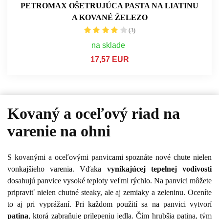
PETROMAX OŠETRUJÚCA PASTA NA LIATINU
A KOVANÉ ŽELEZO
(3)
na sklade
17,57 EUR
Kovaný a oceľový riad na
varenie na ohni
S kovanými a oceľovými panvicami spoznáte nové chute nielen
vonkajšieho varenia. Vďaka
vynikajúcej tepelnej vodivosti
dosahujú panvice vysoké teploty veľmi rýchlo. Na panvici môžete
pripraviť nielen chutné steaky, ale aj zemiaky a zeleninu. Oceníte
to aj pri vyprážaní. Pri každom použití sa na panvici vytvorí
patina
, ktorá zabraňuje prilepeniu jedla. Čím hrubšia patina, tým