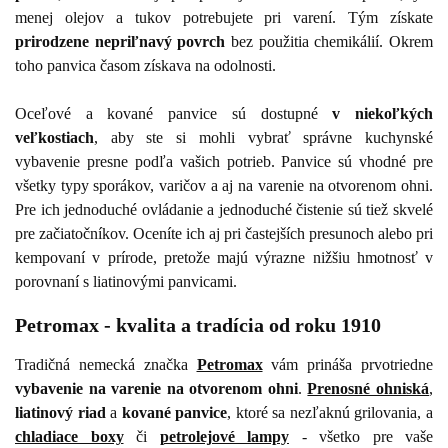
menej olejov a tukov potrebujete pri varení. Tým získate
prirodzene nepriľnavý povrch
bez použitia chemikálií. Okrem
toho panvica časom získava na odolnosti.
Oceľové a kované panvice sú dostupné
v niekoľkých
veľkostiach
, aby ste si mohli vybrať správne kuchynské
vybavenie presne podľa vašich potrieb. Panvice sú vhodné pre
všetky typy sporákov, varičov a aj na varenie na otvorenom ohni.
Pre ich jednoduché ovládanie a jednoduché čistenie sú tiež skvelé
pre začiatočníkov. Oceníte ich aj pri častejších presunoch alebo pri
kempovaní v prírode, pretože majú výrazne nižšiu hmotnosť v
porovnaní s liatinovými panvicami.
Petromax - kvalita a tradícia od roku 1910
Tradičná nemecká značka
Petromax
vám prináša prvotriedne
vybavenie na varenie na otvorenom ohni
.
Prenosné ohniská
,
liatinový riad
a
kované panvice
, ktoré sa nezľaknú grilovania, a
chladiace boxy
či
petrolejové lampy
- všetko pre vaše