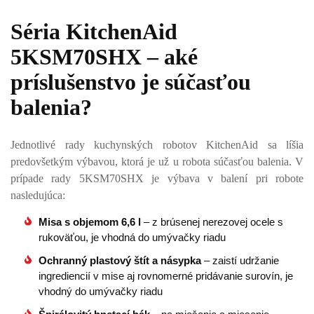
Séria KitchenAid
5KSM70SHX – aké
príslušenstvo je súčasťou
balenia?
Jednotlivé rady kuchynských robotov KitchenAid sa líšia
predovšetkým výbavou, ktorá je už u robota súčasťou balenia. V
prípade rady 5KSM70SHX je výbava v balení pri robote
nasledujúca:
Misa s objemom 6,6 l
– z brúsenej nerezovej ocele s
rukoväťou, je vhodná do umývačky riadu
Ochranný plastový štít a násypka
– zaistí udržanie
ingrediencií v mise aj rovnomerné pridávanie surovín, je
vhodný do umývačky riadu