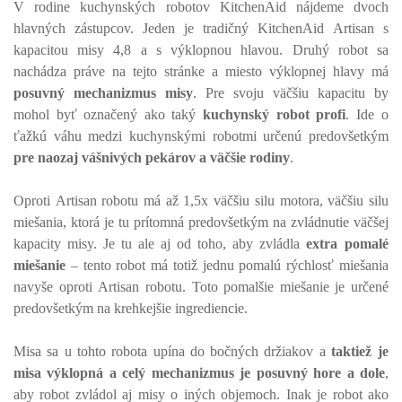
V rodine kuchynských robotov KitchenAid nájdeme dvoch
hlavných zástupcov. Jeden je tradičný KitchenAid Artisan s
kapacitou misy 4,8 a s výklopnou hlavou. Druhý robot sa
nachádza práve na tejto stránke a miesto výklopnej hlavy má
posuvný mechanizmus misy
. Pre svoju väčšiu kapacitu by
mohol byť označený ako taký
kuchynský robot profi
. Ide o
ťažkú ​​váhu medzi kuchynskými robotmi určenú predovšetkým
pre naozaj vášnivých pekárov a väčšie rodiny
.
Oproti Artisan robotu má až 1,5x väčšiu silu motora, väčšiu silu
miešania, ktorá je tu prítomná predovšetkým na zvládnutie väčšej
kapacity misy. Je tu ale aj od toho, aby zvládla
extra pomalé
miešanie
– tento robot má totiž jednu pomalú rýchlosť miešania
navyše oproti Artisan robotu. Toto pomalšie miešanie je určené
predovšetkým na krehkejšie ingrediencie.
Misa sa u tohto robota upína do bočných držiakov a
taktiež je
misa výklopná a celý mechanizmus je posuvný hore a dole
,
aby robot zvládol aj misy o iných objemoch. Inak je robot ako