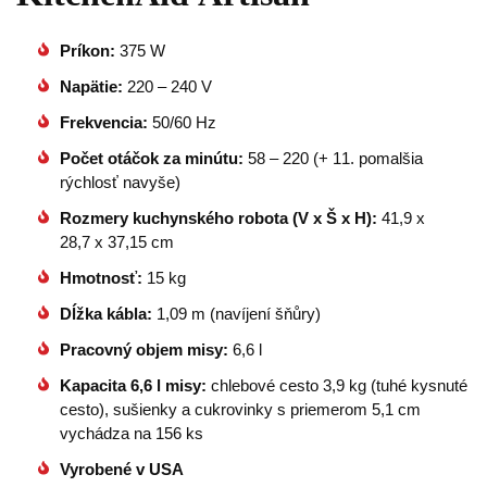
Príkon:
375 W
Napätie:
220 – 240 V
Frekvencia:
50/60 Hz
Počet otáčok za minútu:
58 – 220 (+ 11. pomalšia
rýchlosť navyše)
Rozmery kuchynského robota (V x Š x H):
41,9 x
28,7 x 37,15 cm
Hmotnosť:
15 kg
Dĺžka kábla:
1,09 m (navíjení šňůry)
Pracovný objem misy:
6,6 l
Kapacita 6,6 l misy:
chlebové cesto 3,9 kg (tuhé kysnuté
cesto), sušienky a cukrovinky s priemerom 5,1 cm
vychádza na 156 ks
Vyrobené v USA