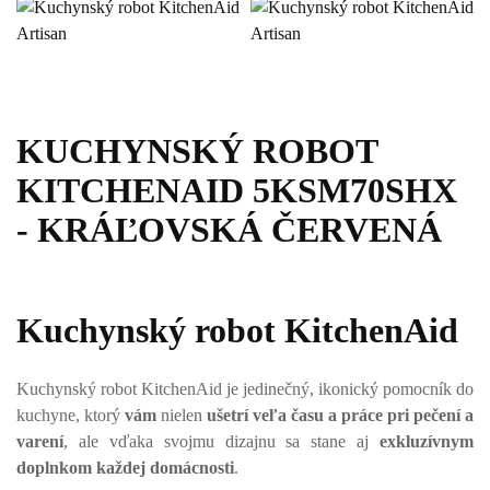
KUCHYNSKÝ ROBOT
KITCHENAID 5KSM70SHX
- KRÁĽOVSKÁ ČERVENÁ
Kuchynský robot KitchenAid
Kuchynský robot KitchenAid je jedinečný, ikonický pomocník do
kuchyne, ktorý
vám
nielen
ušetrí veľa času a práce pri pečení a
varení
, ale vďaka svojmu dizajnu sa stane aj
exkluzívnym
doplnkom každej domácnosti
.