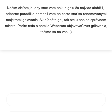
Naším cieľom je, aby sme vám nákup grilu čo najviac uľahčili,
odborne poradili a pomohli vám na ceste stať sa renomovanými
majstrami grilovania. Ak hľadáte gril, tak ste u nás na správnom
mieste. Poďte teda s nami a Weberom objavovať svet grilovania,
tešíme sa na vás! :)
KONTAKTY
info@flamaro.sk
VŠETKO O NÁKUPE