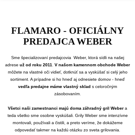
FLAMARO - OFICIÁLNY
PREDAJCA WEBER
Sme
špecializovaní predajcovia Weber, ktorá sídli na našej
adrese
už od roku 2011
.
V našom kamennom obchode Weber
môžete na vlastné oči vidieť, dotknúť sa a vyskúšať si celý jeho
sortiment. A prípadne si ho hneď aj odnesiete domov - hneď
vedľa predajne máme vlastný sklad
s celoročným
zásobovaním.
Všetci naši zamestnanci majú doma záhradný gril Weber
a
teda všetko sme osobne vyskúšali. Grily Weber sme intenzívne
montovali, používali a čistili, a preto veríme, že dokážeme
odpovedať takmer na každú otázku zo sveta grilovania.