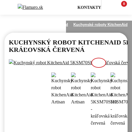
0
KONTAKTY
Varenie a pečenie
KitchenAid
Kuchynské roboty KitchenAid
KUCHYNSKÝ ROBOT KITCHENAID 5KS
KRÁĽOVSKÁ ČERVENÁ