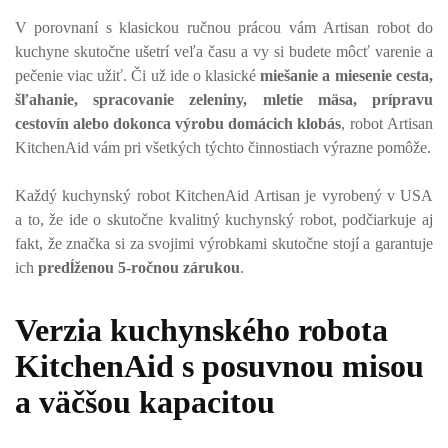
V porovnaní s klasickou ručnou prácou vám Artisan robot do
kuchyne skutočne ušetrí veľa času a vy si budete môcť varenie a
pečenie viac užiť. Či už ide o klasické
miešanie a miesenie cesta,
šľahanie, spracovanie zeleniny, mletie mäsa, prípravu
cestovín alebo dokonca výrobu domácich klobás
, robot Artisan
KitchenAid vám pri všetkých týchto činnostiach výrazne pomôže.
Každý kuchynský robot KitchenAid Artisan je vyrobený v USA
a to, že ide o skutočne kvalitný kuchynský robot, podčiarkuje aj
fakt, že značka si za svojimi výrobkami skutočne stojí a garantuje
ich
predĺženou 5-ročnou zárukou
.
Verzia kuchynského robota
KitchenAid s posuvnou misou
a väčšou kapacitou