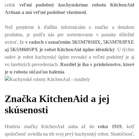
celok
veľmi podobný kuchynskému robotu KitchenAid
Artisan a má veľmi podobné vlastnosti
.
Než prejdeme k ďalším informáciám o značke a detailom
produktu, je podľa nás pre zorientovanie v ponuke dôležité
uviesť, že
v radoch s označením 5KSM70SHX, 5KSM70JPXE
aj 5KSM60SPX je robot KitchenAid úplne identický
. U týchto
radov je robot kuchynský úplne rovnaký a veľmi podobný je aj
vo farebných prevedeniach.
Rozdiel je iba v príslušenstve, ktoré
je u robota súčasťou balenia
.
Značka KitchenAid a jej
skúsenosti
História značky KitchenAid siaha až do
roku 1919
, keď
spoločnosť uviedla na trh svoj prvý kuchynský robot. Skutočnosť,