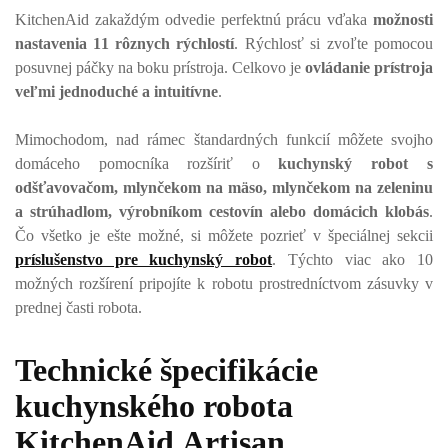
KitchenAid zakaždým odvedie perfektnú prácu vďaka
možnosti
nastavenia 11 rôznych rýchlostí
. Rýchlosť si zvoľte pomocou
posuvnej páčky na boku prístroja. Celkovo je
ovládanie prístroja
veľmi jednoduché a intuitívne
.
Mimochodom, nad rámec štandardných funkcií môžete svojho
domáceho pomocníka rozšíriť o
kuchynský robot s
odšťavovačom, mlynčekom na mäso, mlynčekom na zeleninu
a strúhadlom, výrobníkom cestovín alebo domácich klobás
.
Čo všetko je ešte možné, si môžete pozrieť v špeciálnej sekcii
príslušenstvo pre kuchynský robot
. Týchto viac ako 10
možných rozšírení pripojíte k robotu prostredníctvom zásuvky v
prednej časti robota.
Technické špecifikácie
kuchynského robota
KitchenAid Artisan