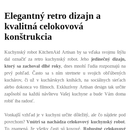
Elegantný retro dizajn a
kvalitná celokovová
konštrukcia
Kuchynský robot KitchenAid Artisan by sa vďaka svojmu štýlu
dal označiť za retro kuchynský robot. Jeho
jedinečný dizajn,
ktorý sa zachoval dlhé roky
, dnes mnohí ľudia rozpoznajú na
prvý pohľad. Často sa s ním stretnete u svojich obľúbených
kuchárov, či už v kuchárskych knihách, na sociálnych sieťach
alebo dokonca vo filmoch. Exkluzívny Artisan design tak určite
zapôsobí na každú návštevu Vašej kuchyne a bude Vám doma
robiť iba radosť.
Vonkajší vzhľad je v kuchyni určite dôležitý, ale čo nájdete pod
povrchom?
Vnútri sa nachádza celokovový kuchynský robot
.
To znamená, že všetky časti sú kovové.
Robustné celokovové