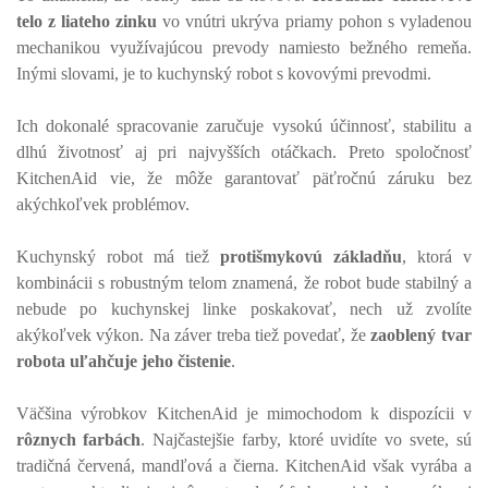
telo z liateho zinku
vo vnútri ukrýva priamy pohon s vyladenou
mechanikou využívajúcou prevody namiesto bežného remeňa.
Inými slovami, je to kuchynský robot s kovovými prevodmi.
Ich dokonalé spracovanie zaručuje vysokú účinnosť, stabilitu a
dlhú životnosť aj pri najvyšších otáčkach. Preto spoločnosť
KitchenAid vie, že môže garantovať päťročnú záruku bez
akýchkoľvek problémov.
Kuchynský robot má tiež
protišmykovú základňu
, ktorá v
kombinácii s robustným telom znamená, že robot bude stabilný a
nebude po kuchynskej linke poskakovať, nech už zvolíte
akýkoľvek výkon. Na záver treba tiež povedať, že
zaoblený tvar
robota uľahčuje jeho čistenie
.
Väčšina výrobkov KitchenAid je mimochodom k dispozícii v
rôznych farbách
. Najčastejšie farby, ktoré uvidíte vo svete, sú
tradičná červená, mandľová a čierna. KitchenAid však vyrába a