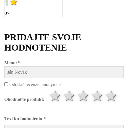
1
0×
PRIDAJTE SVOJE
HODNOTENIE
Meno: *
Odoslať recenziu anonymne
1 hviezdič
2 hviezd
3 hvi
4 h
5
Ohodnoťte produkt:
Text ku hodnoteniu *