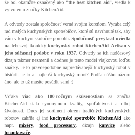
že bol okamžite označený ako
"the best kitchen aid
", viedla k
vytvoreniu značky KitchenAid.
A odvtedy zostala spoločnosť verná svojim koreňom. Vyrába celý
rad malých kuchynských spotrebičov, ktoré sú navrhnuté tak, aby
vám v kuchyni skutočne pomohli.
Spoločnosť prvýkrát uviedla
na trh
svoj ikonický
kuchynský robot KitchenAid Artisan v
jeho súčasnej podobe v roku 1937
. Odvtedy sa ich nadčasový
dizajn takmer nezmenil a dodnes je tento model vlajkovou loďou
značky. Je to pravdepodobne najpredávanejší kuchynský robot v
histórii. Je to aj najlepší kuchynský robot? Podľa nášho názoru
áno, ale to už musíte posúdiť sami :)
Vďaka
viac ako 100-ročným skúsenostiam
sa značka
KitchenAid stala synonymom kvality, spoľahlivosti a dlhej
životnosti. Dnes jej sortiment okrem tradičných kuchynských
robotov zahŕňa aj iné
kuchynské spotrebiče KitchenAid
ako
napr.
mixéry
,
food processory
, dizajn
kanvice
alebo
hriankovače
.