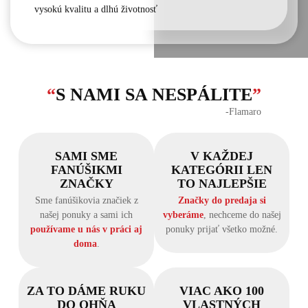
vysokú kvalitu a dlhú životnosť
“
S NAMI SA NESPÁLITE
”
‐Flamaro
SAMI SME
V KAŽDEJ
FANÚŠIKMI
KATEGÓRII LEN
ZNAČKY
TO NAJLEPŠIE
Sme fanúšikovia značiek z
Značky do predaja si
našej ponuky a sami ich
vyberáme
, nechceme do našej
používame u nás v práci aj
ponuky prijať všetko možné.
doma
.
ZA TO DÁME RUKU
VIAC AKO 100
DO OHŇA
VLASTNÝCH