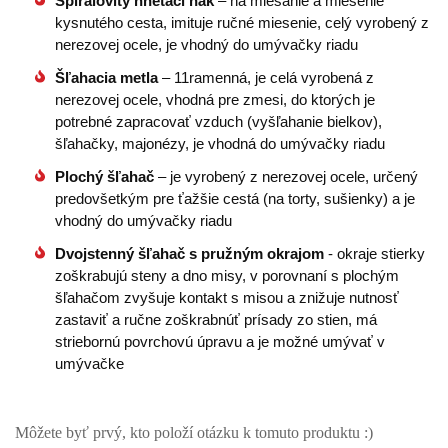
Špirálovitý hnetací hák
– na miešanie a miesenie
kysnutého cesta, imituje ručné miesenie, celý vyrobený z
nerezovej ocele, je vhodný do umývačky riadu
Šľahacia metla
– 11ramenná, je celá vyrobená z
nerezovej ocele, vhodná pre zmesi, do ktorých je
potrebné zapracovať vzduch (vyšľahanie bielkov),
šľahačky, majonézy, je vhodná do umývačky riadu
Plochý šľahač
– je vyrobený z nerezovej ocele, určený
predovšetkým pre ťažšie cestá (na torty, sušienky) a je
vhodný do umývačky riadu
Dvojstenný šľahač s pružným okrajom
- okraje stierky
zoškrabujú steny a dno misy, v porovnaní s plochým
šľahačom zvyšuje kontakt s misou a znižuje nutnosť
zastaviť a ručne zoškrabnúť prísady zo stien, má
striebornú povrchovú úpravu a je možné umývať v
umývačke
Môžete byť prvý, kto položí otázku k tomuto produktu :)