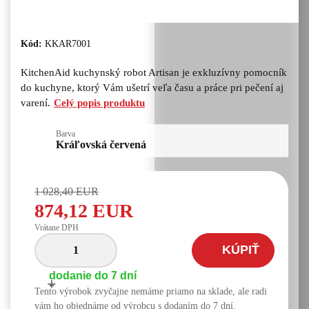
Kód:
KKAR7001
KitchenAid kuchynský robot Artisan je exkluzívny pomocník
do kuchyne, ktorý Vám ušetrí veľa času a práce pri pečení aj
varení.
Celý popis produktu
Barva
Kráľovská červená
1 028,40 EUR
874,12 EUR
Vrátane DPH
KÚPIŤ
dodanie do 7 dní
+
-
Tento výrobok zvyčajne nemáme priamo na sklade, ale radi
vám ho objednáme od výrobcu s dodaním do 7 dní.