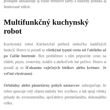
postupne aktualizuje aj rôzne trendové farby a niekedy ponúka aj
limitované edície.
Multifunkčný kuchynský
robot
Kuchynský robot KitchenAid preberá niekoľko tradičných
funkcií. Hravo si poradí so
všetkými typmi cesta od ľahšieho až
po ťažšie hnetenie
. Bez problémov s ním pripravíte cesto na
chlieb, pizzu, cestoviny, koláče a akékoľvek iné pečivo. Hravo si
poradí aj so
šľahaním vaječných bielkov alebo krémov
.
Je
veľmi všestranný
.
Orbitálny alebo planetárny pohyb nástavcov
zabezpečuje, že
robot spracuje celý objem nádoby bez zvyškov, a tak spojí všetky
prísady do rovnomerného, spoľahlivo premiešaného, dokonalého
celku.