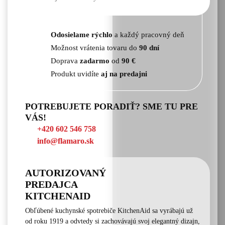
Odosielame rýchlo
a každý pracovný deň
Možnost vrátenia tovaru do
90 dní
Doprava
zadarmo
od
90 €
Produkt uvidíte
aj na predajni
POTREBUJETE PORADIŤ? SME TU PRE
VÁS!
+420 602 546 758
info@flamaro.sk
AUTORIZOVANÝ
PREDAJCA
KITCHENAID
Obľúbené kuchynské spotrebiče KitchenAid sa vyrábajú už
od roku 1919 a odvtedy si zachovávajú svoj elegantný dizajn,