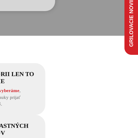
GRILOVACIE NOVINKY
RII LEN TO
IE
 vyberáme
,
uky prijať
.
LASTNÝCH
OV