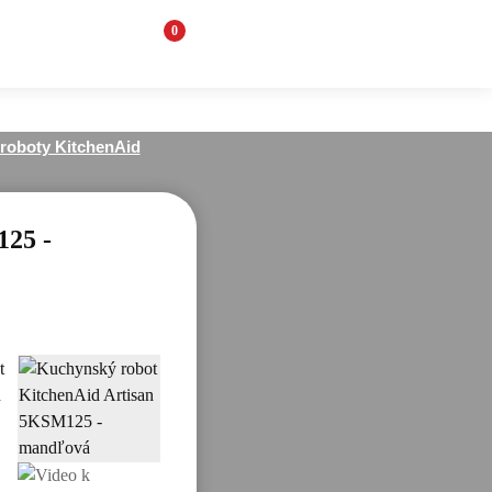
0
roboty KitchenAid
25 -