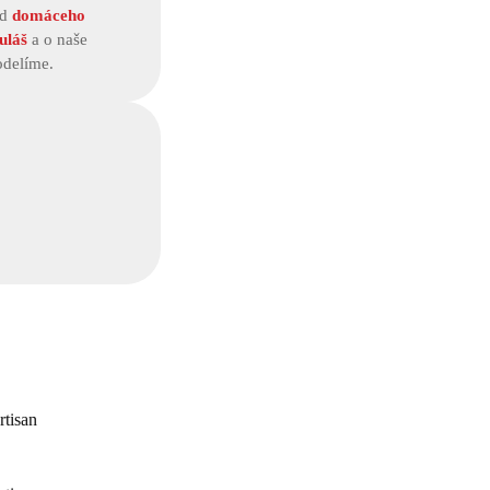
od
domáceho
uláš
a o naše
odelíme.