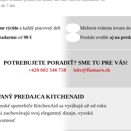
 do 7 dní.
me rýchlo
a každý pracovný deň
Možnost vrátenia tovaru d
zadarmo
od
90 €
Produkt uvidíte
aj na pred
POTREBUJETE PORADIŤ? SME TU PRE VÁS!
+420 602 546 758
info@flamaro.sk
ANÝ PREDAJCA KITCHENAID
ské spotrebiče KitchenAid sa vyrábajú už od roku
i zachovávajú svoj elegantný dizajn, vysokú
ivotnosť