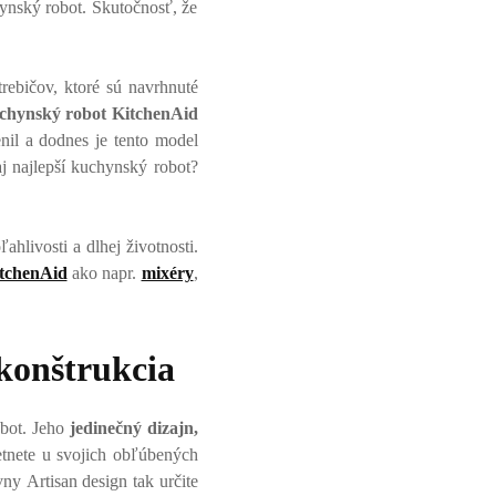
hynský robot. Skutočnosť, že
ebičov, ktoré sú navrhnuté
chynský robot KitchenAid
nil a dodnes je tento model
aj najlepší kuchynský robot?
hlivosti a dlhej životnosti.
itchenAid
ako napr.
mixéry
,
 konštrukcia
obot. Jeho
jedinečný dizajn,
etnete u svojich obľúbených
ny Artisan design tak určite