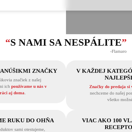
“
S NAMI SA NESPÁLITE
”
‐Flamaro
FANÚŠIKMI ZNAČKY
V KAŽDEJ KATEGÓ
NAJLEPŠ
ikovia značiek z našej
mi ich
používame u nás v
Značky do predaja si
ráci aj doma
.
nechceme do našej pon
všetko možné
ME RUKU DO OHŇA
VIAC AKO 100 V
RECEPT
duktov sami otestujeme,