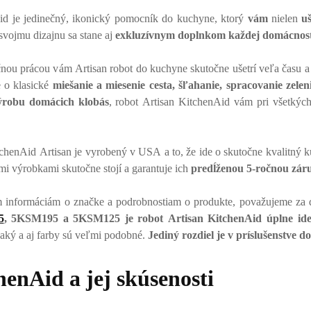
d je jedinečný, ikonický pomocník do kuchyne, ktorý
vám
nielen
uš
svojmu dizajnu sa stane aj
exkluzívnym doplnkom každej domácnost
nou prácou vám Artisan robot do kuchyne skutočne ušetrí veľa času a
e o klasické
miešanie a miesenie cesta, šľahanie, spracovanie zelen
výrobu domácich klobás
, robot Artisan KitchenAid vám pri všetkých
henAid Artisan je vyrobený v USA a to, že ide o skutočne kvalitný k
jimi výrobkami skutočne stojí a garantuje ich
predĺženou 5-ročnou zár
m informáciám o značke a podrobnostiam o produkte, považujeme za d
5
, 5KSM195 a 5KSM125 je robot Artisan KitchenAid úplne ide
aký a aj farby sú veľmi podobné.
Jediný rozdiel je v príslušenstve
enAid a jej skúsenosti