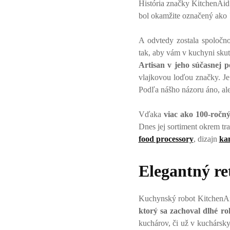
História značky KitchenAid
bol okamžite označený ako
A odvtedy zostala spoločn
tak, aby vám v kuchyni sku
Artisan v jeho súčasnej 
vlajkovou loďou značky. Je 
Podľa nášho názoru áno, ale
Vďaka
viac ako 100-ročn
Dnes jej sortiment okrem t
food processory
, dizajn
ka
Elegantný re
Kuchynský robot KitchenAid
ktorý sa zachoval dlhé ro
kuchárov, či už v kuchársky