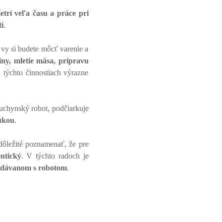
etrí veľa času a práce pri
i
.
 vy si budete môcť varenie a
iny, mletie mäsa, prípravu
 týchto činnostiach výrazne
uchynský robot, podčiarkuje
ukou
.
ôležité poznamenať, že pre
ntický
. V týchto radoch je
 dodávanom s robotom
.