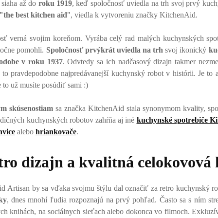
 siaha až do
roku 1919
, keď spoločnosť uviedla na trh svoj prvý kuc
"the best kitchen aid
", viedla k vytvoreniu značky KitchenAid.
osť verná svojim koreňom. Vyrába celý rad malých kuchynských spotr
točne pomohli.
Spoločnosť prvýkrát uviedla na trh
svoj ikonický
ku
podobe v roku 1937
. Odvtedy sa ich nadčasový dizajn takmer nezme
to pravdepodobne najpredávanejší kuchynský robot v histórii. Je to 
 to už musíte posúdiť sami :)
ým skúsenostiam
sa značka KitchenAid stala synonymom kvality, spoľa
radičných kuchynských robotov zahŕňa aj iné
kuchynské spotrebiče K
nvice
alebo
hriankovače
.
tro dizajn a kvalitná celokovová
 Artisan by sa vďaka svojmu štýlu dal označiť za retro kuchynský r
ky
, dnes mnohí ľudia rozpoznajú na prvý pohľad. Často sa s ním str
ch knihách, na sociálnych sieťach alebo dokonca vo filmoch. Exkluzív