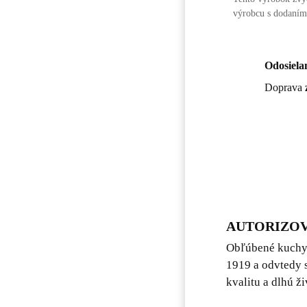
výrobcu s dodaním
Odosiela
Doprava
AUTORIZOV
Obľúbené kuchyn
1919 a odvtedy s
kvalitu a dlhú ž