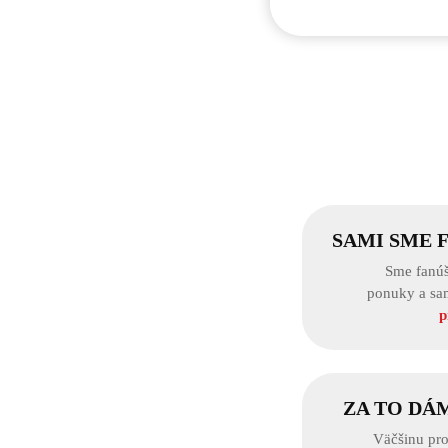
SAMI SME 
Sme fanúš
ponuky a sa
p
ZA TO DÁ
Väčšinu pro