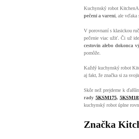
Kuchynský robot KitchenAi
pečení a varení
, ale vďaka 
V porovnaní s klasickou ruč
pečenie viac užiť. Či už id
cestovín alebo dokonca 
pomôže.
Každý kuchynský robot Kitc
aj fakt, že značka si za svo
Skôr než prejdeme k ďalší
rady
5KSM175
,
5KSM18
kuchynský robot úplne rovn
Značka Kitch