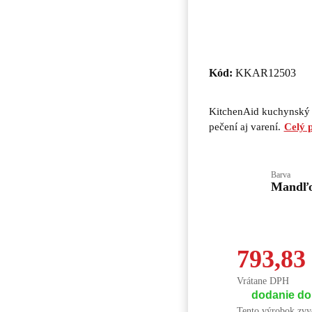
Kód:
KKAR12503
KitchenAid kuchynský r
pečení aj varení.
Celý 
Barva
Mandľ
793,8
Vrátane DPH
dodanie do 
Tento výrobok zvy