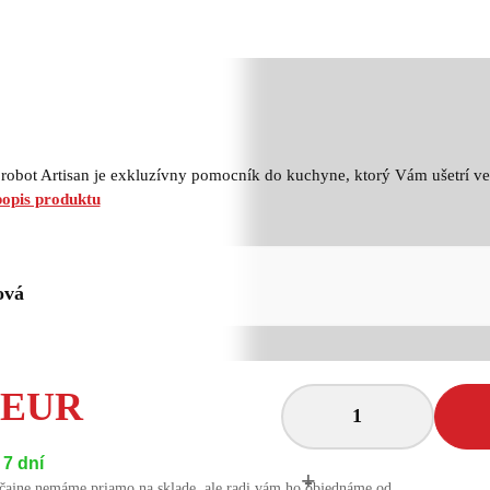
obot Artisan je exkluzívny pomocník do kuchyne, ktorý Vám ušetrí veľ
popis produktu
ová
3 EUR
7 dní
+
-
čajne nemáme priamo na sklade, ale radi vám ho objednáme od