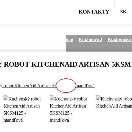
KONTAKTY
SK
šetky kategórie
Varenie a pečenie
KitchenAid
Kuchynské 
ROBOT KITCHENAID ARTISAN 5KSM1