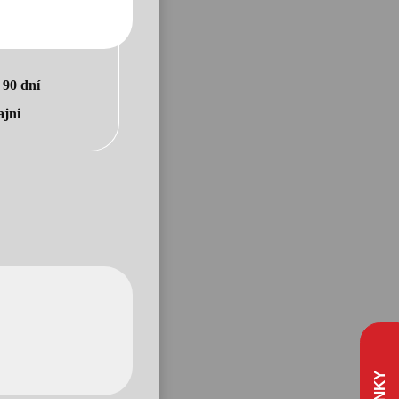
o
90 dní
ajni