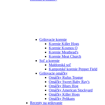
Grilovacie korenie
Korenie Killer Hogs
Korenie Kosmos Q
Korenie Meathead's
Korenie Meat Church
Soľ a korenie
Maldonská soľ
Kampotské korenie Pepper Field
Grilovacie omáčky
Omáčky Rufus Teague
Omáčky Sweet Baby Ray's
Omáčky Blues Hog
Omáčky American Stockyard
Omáčky Killer Hogs
Omáčky Pelikans
Recepty na grilovanie