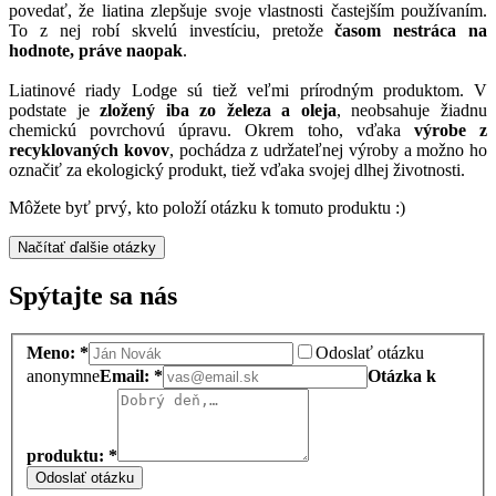
povedať, že liatina zlepšuje svoje vlastnosti častejším používaním.
To z nej robí skvelú investíciu, pretože
časom nestráca na
hodnote, práve naopak
.
Liatinové riady Lodge sú tiež veľmi prírodným produktom. V
podstate je
zložený iba zo železa a oleja
, neobsahuje žiadnu
chemickú povrchovú úpravu. Okrem toho, vďaka
výrobe z
recyklovaných kovov
, pochádza z udržateľnej výroby a možno ho
označiť za ekologický produkt, tiež vďaka svojej dlhej životnosti.
Môžete byť prvý, kto položí otázku k tomuto produktu :)
Načítať ďalšie otázky
Spýtajte sa nás
Meno: *
Odoslať otázku
anonymne
Email: *
Otázka k
produktu: *
Odoslať otázku