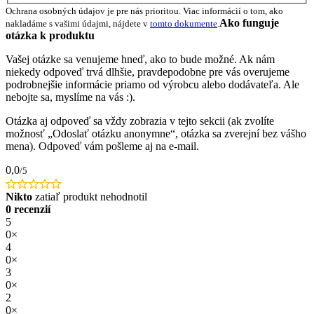
Ochrana osobných údajov je pre nás prioritou. Viac informácií o tom, ako
Ako funguje
nakladáme s vašimi údajmi, nájdete v
tomto dokumente
.
otázka k produktu
Vašej otázke sa venujeme hneď, ako to bude možné. Ak nám
niekedy odpoveď trvá dlhšie, pravdepodobne pre vás overujeme
podrobnejšie informácie priamo od výrobcu alebo dodávateľa. Ale
nebojte sa, myslíme na vás :).
Otázka aj odpoveď sa vždy zobrazia v tejto sekcii (ak zvolíte
možnosť „Odoslať otázku anonymne“, otázka sa zverejní bez vášho
mena). Odpoveď vám pošleme aj na e-mail.
0,0
/5
Nikto
zatiaľ produkt nehodnotil
0 recenzií
5
0×
4
0×
3
0×
2
0×