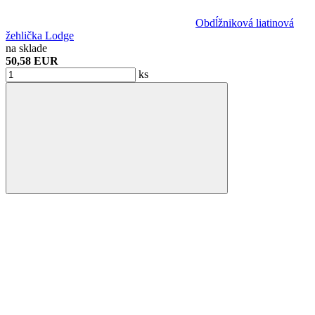
Obdĺžniková liatinová
žehlička Lodge
na sklade
50,58 EUR
ks