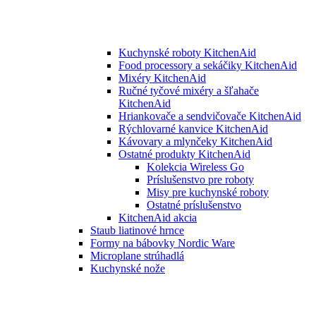
Kuchynské roboty KitchenAid
Food processory a sekáčiky KitchenAid
Mixéry KitchenAid
Ručné tyčové mixéry a šľahače
KitchenAid
Hriankovače a sendvičovače KitchenAid
Rýchlovarné kanvice KitchenAid
Kávovary a mlynčeky KitchenAid
Ostatné produkty KitchenAid
Kolekcia Wireless Go
Príslušenstvo pre roboty
Misy pre kuchynské roboty
Ostatné príslušenstvo
KitchenAid akcia
Staub liatinové hrnce
Formy na bábovky Nordic Ware
Microplane strúhadlá
Kuchynské nože