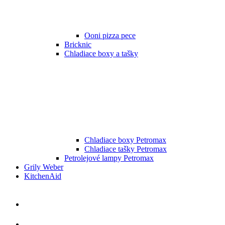
Ooni pizza pece
Bricknic
Chladiace boxy a tašky
Chladiace boxy Petromax
Chladiace tašky Petromax
Petrolejové lampy Petromax
Grily Weber
KitchenAid