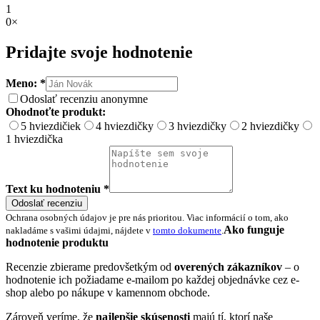
1
0×
Pridajte svoje hodnotenie
Meno: *
Odoslať recenziu anonymne
Ohodnoťte produkt:
5 hviezdičiek
4 hviezdičky
3 hviezdičky
2 hviezdičky
1 hviezdička
Text ku hodnoteniu *
Odoslať recenziu
Ochrana osobných údajov je pre nás prioritou. Viac informácií o tom, ako
Ako funguje
nakladáme s vašimi údajmi, nájdete v
tomto dokumente
.
hodnotenie produktu
Recenzie zbierame predovšetkým od
overených zákazníkov
– o
hodnotenie ich požiadame e-mailom po každej objednávke cez e-
shop alebo po nákupe v kamennom obchode.
Zároveň veríme, že
najlepšie skúsenosti
majú tí, ktorí naše