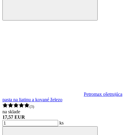
Petromax ošetrujúca
pasta na liatinu a kované železo
(3)
na sklade
17,57 EUR
ks