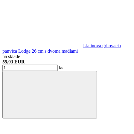
Liatinová grilovacia
panvica Lodge 26 cm s dvoma madlami
na sklade
55,93 EUR
ks