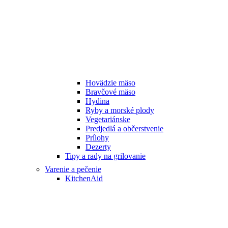
Hovädzie mäso
Bravčové mäso
Hydina
Ryby a morské plody
Vegetariánske
Predjedlá a občerstvenie
Prílohy
Dezerty
Tipy a rady na grilovanie
Varenie a pečenie
KitchenAid