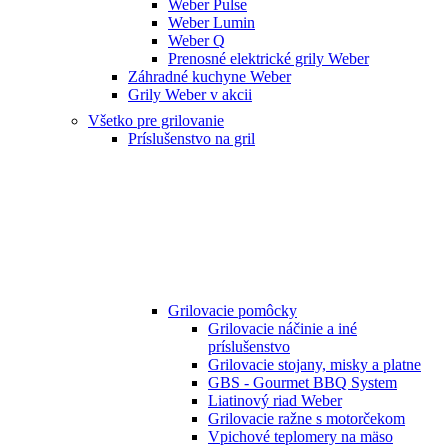
Weber Pulse
Weber Lumin
Weber Q
Prenosné elektrické grily Weber
Záhradné kuchyne Weber
Grily Weber v akcii
Všetko pre grilovanie
Príslušenstvo na gril
Grilovacie pomôcky
Grilovacie náčinie a iné
príslušenstvo
Grilovacie stojany, misky a platne
GBS - Gourmet BBQ System
Liatinový riad Weber
Grilovacie ražne s motorčekom
Vpichové teplomery na mäso