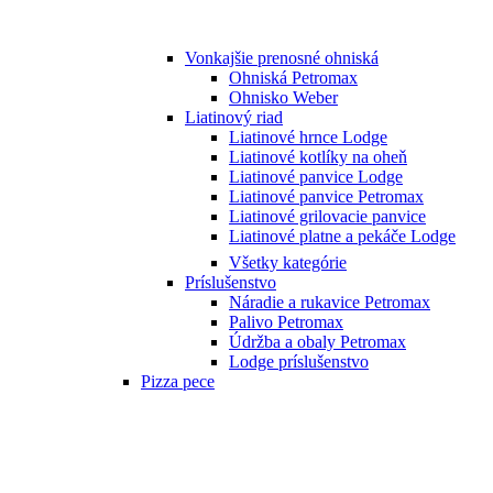
Vonkajšie prenosné ohniská
Ohniská Petromax
Ohnisko Weber
Liatinový riad
Liatinové hrnce Lodge
Liatinové kotlíky na oheň
Liatinové panvice Lodge
Liatinové panvice Petromax
Liatinové grilovacie panvice
Liatinové platne a pekáče Lodge
Všetky kategórie
Príslušenstvo
Náradie a rukavice Petromax
Palivo Petromax
Údržba a obaly Petromax
Lodge príslušenstvo
Pizza pece