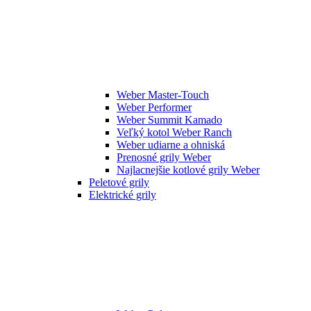
Weber Master-Touch
Weber Performer
Weber Summit Kamado
Veľký kotol Weber Ranch
Weber udiarne a ohniská
Prenosné grily Weber
Najlacnejšie kotlové grily Weber
Peletové grily
Elektrické grily