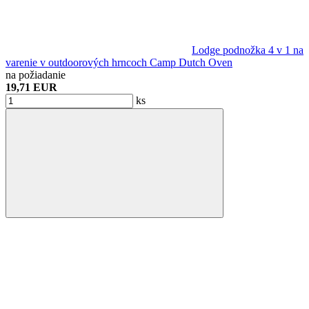
Lodge podnožka 4 v 1 na
varenie v outdoorových hrncoch Camp Dutch Oven
na požiadanie
19,71 EUR
ks