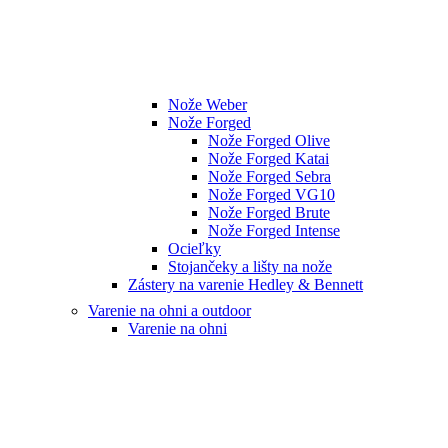
Nože Weber
Nože Forged
Nože Forged Olive
Nože Forged Katai
Nože Forged Sebra
Nože Forged VG10
Nože Forged Brute
Nože Forged Intense
Ocieľky
Stojančeky a lišty na nože
Zástery na varenie Hedley & Bennett
Varenie na ohni a outdoor
Varenie na ohni