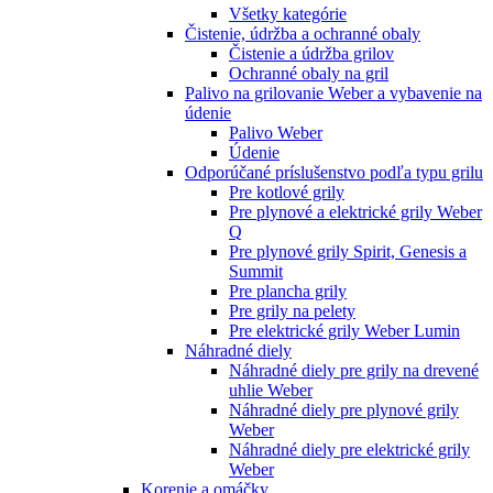
Všetky kategórie
Čistenie, údržba a ochranné obaly
Čistenie a údržba grilov
Ochranné obaly na gril
Palivo na grilovanie Weber a vybavenie na
údenie
Palivo Weber
Údenie
Odporúčané príslušenstvo podľa typu grilu
Pre kotlové grily
Pre plynové a elektrické grily Weber
Q
Pre plynové grily Spirit, Genesis a
Summit
Pre plancha grily
Pre grily na pelety
Pre elektrické grily Weber Lumin
Náhradné diely
Náhradné diely pre grily na drevené
uhlie Weber
Náhradné diely pre plynové grily
Weber
Náhradné diely pre elektrické grily
Weber
Korenie a omáčky