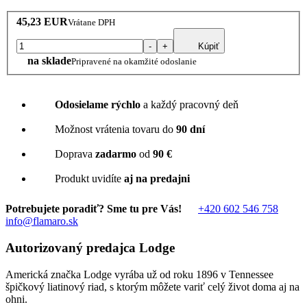
45,23 EUR
Vrátane DPH
-
+
Kúpiť
na sklade
Pripravené na okamžité odoslanie
Odosielame rýchlo
a každý pracovný deň
Možnost vrátenia tovaru do
90 dní
Doprava
zadarmo
od
90 €
Produkt uvidíte
aj na predajni
Potrebujete poradiť? Sme tu pre Vás!
+420 602 546 758
info@flamaro.sk
Autorizovaný predajca Lodge
Americká značka Lodge vyrába už od roku 1896 v Tennessee
špičkový liatinový riad, s ktorým môžete variť celý život doma aj na
ohni.