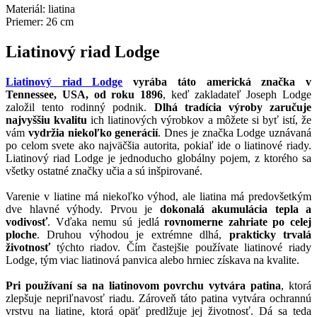
Materiál: liatina
Priemer: 26 cm
Liatinový riad Lodge
Liatinový riad Lodge
vyrába táto americká značka v
Tennessee, USA, od roku 1896
, keď zakladateľ Joseph Lodge
založil tento rodinný podnik.
Dlhá tradícia výroby zaručuje
najvyššiu kvalitu
ich liatinových výrobkov a môžete si byť istí, že
vám
vydržia niekoľko generácií
. Dnes je značka Lodge uznávaná
po celom svete ako najväčšia autorita, pokiaľ ide o liatinové riady.
Liatinový riad Lodge je jednoducho globálny pojem, z ktorého sa
všetky ostatné značky učia a sú inšpirované.
Varenie v liatine má niekoľko výhod, ale liatina má predovšetkým
dve hlavné výhody. Prvou je
dokonalá akumulácia tepla a
vodivosť
. Vďaka nemu sú jedlá
rovnomerne zahriate po celej
ploche
. Druhou výhodou je extrémne dlhá,
prakticky trvalá
životnosť
týchto riadov. Čím častejšie používate liatinové riady
Lodge, tým viac liatinová panvica alebo hrniec získava na kvalite.
Pri používaní sa na liatinovom povrchu vytvára patina
, ktorá
zlepšuje nepriľnavosť riadu. Zároveň táto patina vytvára ochrannú
vrstvu na liatine, ktorá opäť predlžuje jej životnosť. Dá sa teda