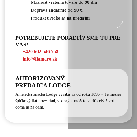
Možnost vrátenia tovaru do
90 dní
Doprava
zadarmo
od
90 €
Produkt uvidíte
aj na predajni
POTREBUJETE PORADIŤ? SME TU PRE
VÁS!
+420 602 546 758
info@flamaro.sk
AUTORIZOVANÝ
PREDAJCA LODGE
Americká značka Lodge vyrába už od roku 1896 v Tennessee
špičkový liatinový riad, s ktorým môžete variť celý život
doma aj na ohni.