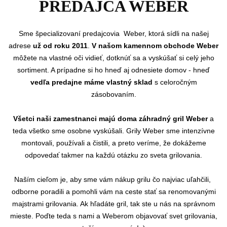
PREDAJCA WEBER
Sme
špecializovaní predajcovia Weber, ktorá sídli na našej
adrese
už od roku 2011
.
V našom kamennom obchode Weber
môžete na vlastné oči vidieť, dotknúť sa a vyskúšať si celý jeho
sortiment. A prípadne si ho hneď aj odnesiete domov - hneď
vedľa predajne máme vlastný sklad
s celoročným
zásobovaním.
Všetci naši zamestnanci majú doma záhradný gril Weber
a
teda všetko sme osobne vyskúšali. Grily Weber sme intenzívne
montovali, používali a čistili, a preto veríme, že dokážeme
odpovedať takmer na každú otázku zo sveta grilovania.
Naším cieľom je, aby sme vám nákup grilu čo najviac uľahčili,
odborne poradili a pomohli vám na ceste stať sa renomovanými
majstrami grilovania. Ak hľadáte gril, tak ste u nás na správnom
mieste. Poďte teda s nami a Weberom objavovať svet grilovania,