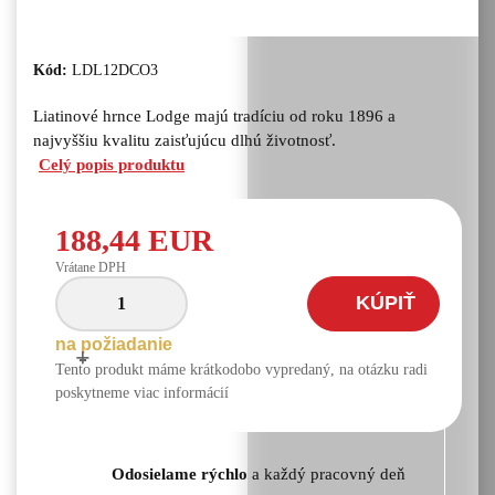
Kód:
LDL12DCO3
Liatinové hrnce Lodge majú tradíciu od roku 1896 a
najvyššiu kvalitu zaisťujúcu dlhú životnosť.
Celý popis produktu
188,44 EUR
Vrátane DPH
KÚPIŤ
na požiadanie
+
-
Tento produkt máme krátkodobo vypredaný, na otázku radi
poskytneme viac informácií
Odosielame rýchlo
a každý pracovný deň