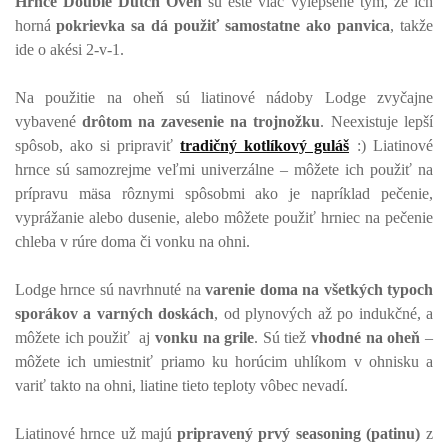
Hrnce Double Dutch Oven
sú ešte viac vylepšené tým, že ich
horná
pokrievka sa dá použiť samostatne ako panvica
, takže
ide o akési 2-v-1.
Na použitie na oheň sú liatinové nádoby Lodge zvyčajne
vybavené
drôtom na zavesenie na trojnožku
. Neexistuje lepší
spôsob, ako si pripraviť
tradičný kotlíkový guláš
:) Liatinové
hrnce sú samozrejme veľmi univerzálne – môžete ich použiť na
prípravu mäsa rôznymi spôsobmi ako je napríklad pečenie,
vyprážanie alebo dusenie, alebo môžete použiť hrniec na pečenie
chleba v rúre doma či vonku na ohni.
Lodge hrnce sú navrhnuté na
varenie doma na všetkých typoch
sporákov a varných doskách
, od plynových až po indukčné, a
môžete ich použiť aj
vonku na grile
. Sú tiež
vhodné na oheň
–
môžete ich umiestniť priamo ku horúcim uhlíkom v ohnisku a
variť takto na ohni, liatine tieto teploty vôbec nevadí.
Liatinové hrnce už majú
pripravený prvý seasoning (patinu)
z