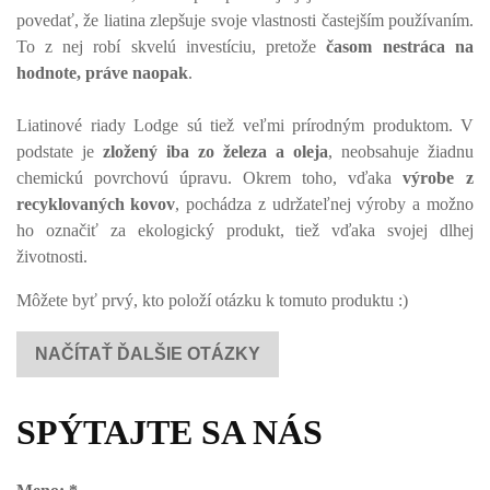
povedať, že liatina zlepšuje svoje vlastnosti častejším používaním.
To z nej robí skvelú investíciu, pretože
časom nestráca na
hodnote, práve naopak
.
Liatinové riady Lodge sú tiež veľmi prírodným produktom. V
podstate je
zložený iba zo železa a oleja
, neobsahuje žiadnu
chemickú povrchovú úpravu. Okrem toho, vďaka
výrobe z
recyklovaných kovov
, pochádza z udržateľnej výroby a možno
ho označiť za ekologický produkt, tiež vďaka svojej dlhej
životnosti.
Môžete byť prvý, kto položí otázku k tomuto produktu :)
NAČÍTAŤ ĎALŠIE OTÁZKY
SPÝTAJTE SA NÁS