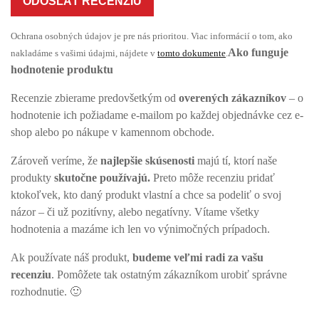
ODOSLAŤ RECENZIU
Ochrana osobných údajov je pre nás prioritou. Viac informácií o tom, ako
Ako funguje
nakladáme s vašimi údajmi, nájdete v
tomto dokumente
.
hodnotenie produktu
Recenzie zbierame predovšetkým od
overených zákazníkov
– o
hodnotenie ich požiadame e-mailom po každej objednávke cez e-
shop alebo po nákupe v kamennom obchode.
Zároveň veríme, že
najlepšie skúsenosti
majú tí, ktorí naše
produkty
skutočne používajú.
Preto môže recenziu pridať
ktokoľvek, kto daný produkt vlastní a chce sa podeliť o svoj
názor – či už pozitívny, alebo negatívny. Vítame všetky
hodnotenia a mazáme ich len vo výnimočných prípadoch.
Ak používate náš produkt,
budeme veľmi radi za vašu
recenziu
. Pomôžete tak ostatným zákazníkom urobiť správne
rozhodnutie. 🙂