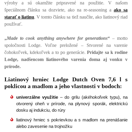
výroby a sú okamžite pripravené na použitie. V našom
špeciálnom článku sa dozviete, ako na re-seasoning a
ako sa
starať o liatinu
. V tomto článku sa tiež naučíte, ako liatinový riad
používať.
„
Made to cook anything anywhere for generations
“
– motto
spoločnosti Lodge.
Voľne preložené – Stvorené na varenie
čohokoľvek, kdekoľvek a to po generácie.
Pridajte sa k rodine
Lodge, nadšencom liatinového varenia doma aj vonku v
prírode.
Liatinový hrniec Lodge Dutch Oven 7,6 l s
poklicou a madlom a jeho vlastnosti v bodoch:
univerzálne využitie
– do grilu (akéhokoľvek typu), na
otvorený oheň v prírode, na plynový sporák, elektrickú
dosku aj indukciu, do rúry
liatinový hrniec s pokrievkou a s madlom na prenášanie
alebo zavesenie na trojnožku