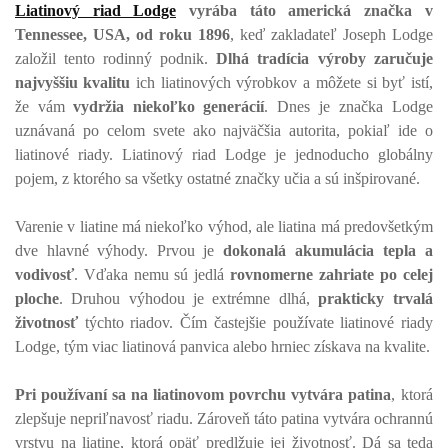
Liatinový riad Lodge
vyrába táto americká značka v
Tennessee, USA, od roku 1896
, keď zakladateľ Joseph Lodge
založil tento rodinný podnik.
Dlhá tradícia výroby zaručuje
najvyššiu kvalitu
ich liatinových výrobkov a môžete si byť istí,
že vám
vydržia niekoľko generácií
. Dnes je značka Lodge
uznávaná po celom svete ako najväčšia autorita, pokiaľ ide o
liatinové riady. Liatinový riad Lodge je jednoducho globálny
pojem, z ktorého sa všetky ostatné značky učia a sú inšpirované.
Varenie v liatine má niekoľko výhod, ale liatina má predovšetkým
dve hlavné výhody. Prvou je
dokonalá akumulácia tepla a
vodivosť
. Vďaka nemu sú jedlá
rovnomerne zahriate po celej
ploche
. Druhou výhodou je extrémne dlhá,
prakticky trvalá
životnosť
týchto riadov. Čím častejšie používate liatinové riady
Lodge, tým viac liatinová panvica alebo hrniec získava na kvalite.
Pri používaní sa na liatinovom povrchu vytvára patina
, ktorá
zlepšuje nepriľnavosť riadu. Zároveň táto patina vytvára ochrannú
vrstvu na liatine, ktorá opäť predlžuje jej životnosť. Dá sa teda