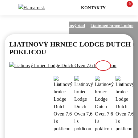
0
KONTAKTY
 a outdoor
Varenie na ohni
Liatinový riad
Liatinové hrnce Lodge
LIATINOVÝ HRNIEC LODGE DUTCH OV
POKLICOU