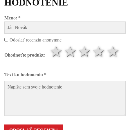
HODNOTENIE
Meno: *
Odoslať recenziu anonymne
1 hviezdič
2 hviezd
3 hvi
4 h
5
Ohodnoťte produkt:
Text ku hodnoteniu *