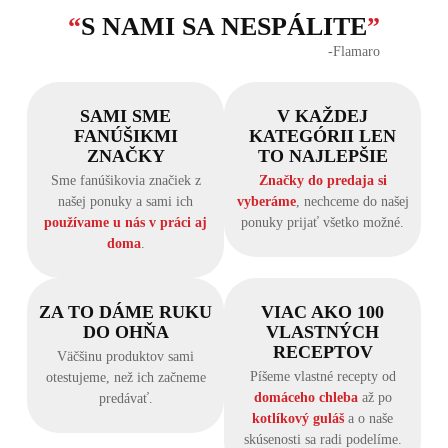
“
S NAMI SA NESPÁLITE
”
‐Flamaro
SAMI SME
V KAŽDEJ
FANÚŠIKMI
KATEGÓRII LEN
ZNAČKY
TO NAJLEPŠIE
Sme fanúšikovia značiek z
Značky do predaja si
našej ponuky a sami ich
vyberáme
, nechceme do našej
používame u nás v práci aj
ponuky prijať všetko možné.
doma
.
ZA TO DÁME RUKU
VIAC AKO 100
DO OHŇA
VLASTNÝCH
RECEPTOV
Väčšinu produktov sami
Píšeme vlastné recepty od
otestujeme, než ich začneme
domáceho chleba
až po
predávať.
kotlíkový guláš
a o naše
skúsenosti sa radi podelíme.