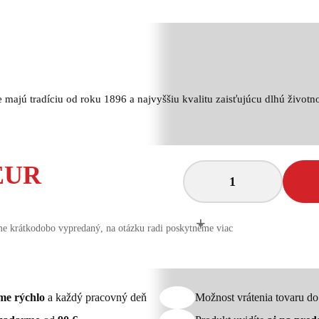
majú tradíciu od roku 1896 a najvyššiu kvalitu zaisťujúcu dlhú životno
 EUR
+
-
e krátkodobo vypredaný, na otázku radi poskytneme viac
me rýchlo
a každý pracovný deň
Možnost vrátenia tovaru d