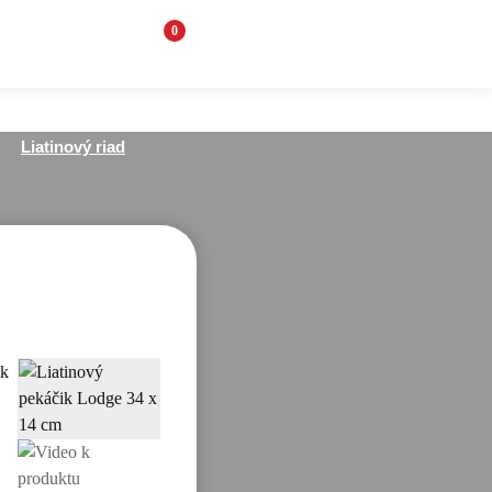
0
Liatinový riad