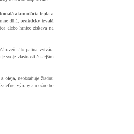
konalá akumulácia tepla a
émne dlhá,
prakticky trvalá
ica alebo hrniec získava na
 Zároveň táto patina vytvára
je svoje vlastnosti častejším
 a oleja
, neobsahuje žiadnu
ržateľnej výroby a možno ho