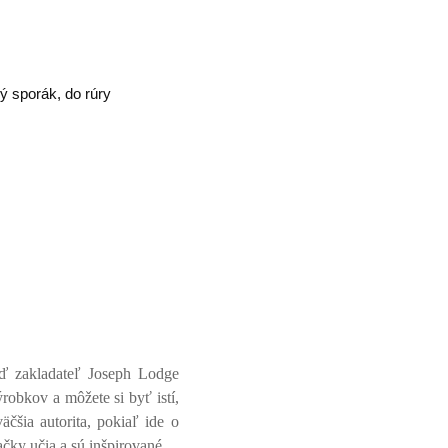
ý sporák, do rúry
eď zakladateľ Joseph Lodge
robkov a môžete si byť istí,
čšia autorita, pokiaľ ide o
ačky učia a sú inšpirované.