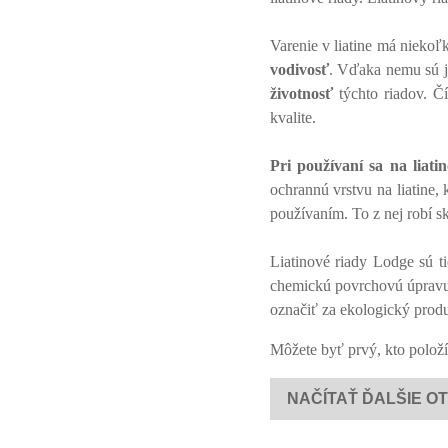
Varenie v liatine má nieko
vodivosť
. Vďaka nemu sú 
životnosť
týchto riadov. Čí
kvalite.
Pri používaní sa na liat
ochrannú vrstvu na liatine, 
používaním. To z nej robí sk
Liatinové riady Lodge sú 
chemickú povrchovú úprav
označiť za ekologický produk
Môžete byť prvý, kto položí
NAČÍTAŤ ĎALŠIE O