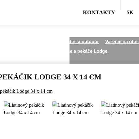
KONTAKTY
SK
Všetky kategórie
Varenie na ohni a outdoor
Varenie na ohni
Liatinové platne a pekáče Lodge
PEKÁČIK LODGE 34 X 14 CM