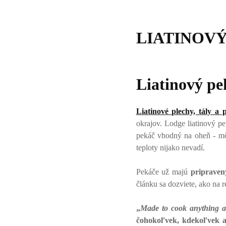
LIATINOVÝ
Liatinový pe
Liatinové plechy, tály a
okrajov. Lodge liatinový pe
pekáč vhodný na oheň - môž
teploty nijako nevadí.
Pekáče už majú
pripraven
článku sa dozviete, ako na 
„
Made to cook anything a
čohokoľvek, kdekoľvek a 