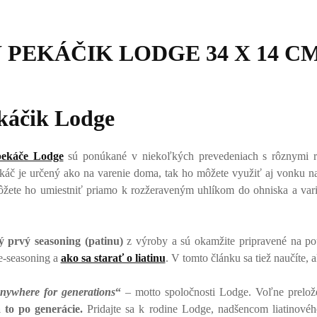
 PEKÁČIK LODGE 34 X 14 C
káčik Lodge
 pekáče Lodge
sú ponúkané v niekoľkých prevedeniach s rôznymi 
káč je určený ako na varenie doma, tak ho môžete využiť aj vonku na
ete ho umiestniť priamo k rozžeraveným uhlíkom do ohniska a variť t
ý prvý seasoning (patinu)
z výroby a sú okamžite pripravené na po
re-seasoning a
ako sa starať o liatinu
. V tomto článku sa tiež naučíte, 
nywhere for generations
“
– motto spoločnosti Lodge. Voľne prelo
to po generácie.
Pridajte sa k rodine Lodge, nadšencom liatinové