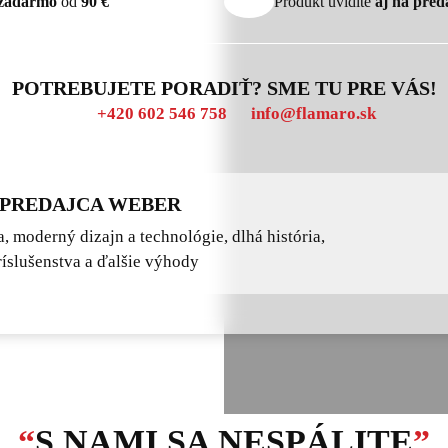
zadarmo
od
90 €
Produkt uvidíte
aj na pred
POTREBUJETE PORADIŤ? SME TU PRE VÁS!
+420 602 546 758
info@flamaro.sk
 PREDAJCA WEBER
a, moderný dizajn a technológie, dlhá história,
íslušenstva a ďalšie výhody
“
S NAMI SA NESPÁLITE
”