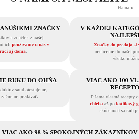
‐Flamaro
FANÚŠIKMI ZNAČKY
V KAŽDEJ KATEGÓ
NAJLEPŠ
ikovia značiek z našej
mi ich
používame u nás v
Značky do predaja si
ráci aj doma
.
nechceme do našej pon
všetko možné
ME RUKU DO OHŇA
VIAC AKO 100 V
RECEPT
duktov sami otestujeme,
h začneme predávať.
Píšeme vlastné recepty 
chleba
až po
kotlíkový g
skúsenosti sa radi p
VIAC AKO 98 % SPOKOJNÝCH ZÁKAZNÍKOV