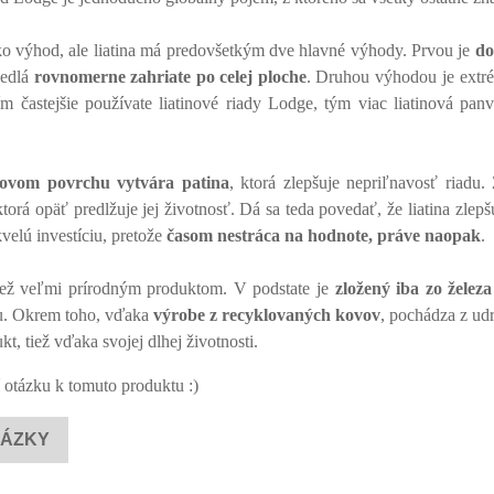
ľko výhod, ale liatina má predovšetkým dve hlavné výhody. Prvou je
do
jedlá
rovnomerne zahriate po celej ploche
. Druhou výhodou je extr
m častejšie používate liatinové riady Lodge, tým viac liatinová panv
inovom povrchu vytvára patina
, ktorá zlepšuje nepriľnavosť riadu.
ktorá opäť predlžuje jej životnosť. Dá sa teda povedať, že liatina zlepšu
velú investíciu, pretože
časom nestráca na hodnote, práve naopak
.
tiež veľmi prírodným produktom. V podstate je
zložený iba zo železa
u. Okrem toho, vďaka
výrobe z recyklovaných kovov
, pochádza z ud
t, tiež vďaka svojej dlhej životnosti.
 otázku k tomuto produktu :)
TÁZKY