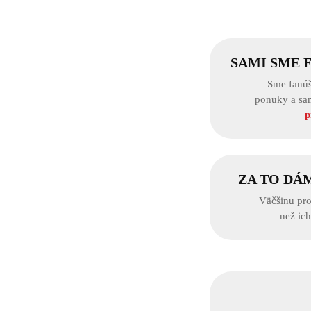
SAMI SME 
Sme fanúš
ponuky a sa
p
ZA TO DÁ
Väčšinu pro
než ic