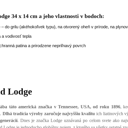
dge 34 x 14 cm a jeho vlastnosti v bodoch:
e
– do grilu (akéhokoľvek typu), na otvorený oheň v prírode, na plynov
 a vodivosť tepla
hranná patina a prirodzene nepriľnavý povrch
ad Lodge
ába táto americká značka v Tennessee, USA, od roku 1896
, k
k.
Dlhá tradícia výroby zaručuje najvyššiu kvalitu
ich liatinových vý
generácií
. Dnes je značka Lodge uznávaná po celom svete ako najvä
iad Lodge je jednoducho globálny pojem, z ktorého sa všetky ostatné zn