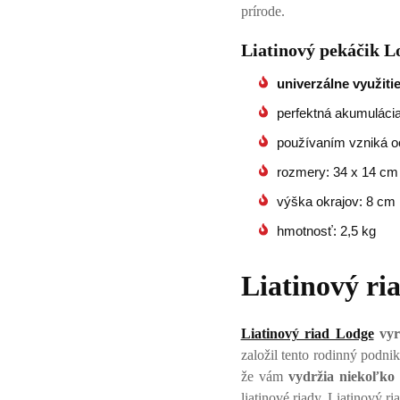
prírode.
Liatinový pekáčik Lo
univerzálne využiti
perfektná akumulácia
používaním vzniká oc
rozmery: 34 x 14 cm
výška okrajov: 8 cm
hmotnosť: 2,5 kg
Liatinový ri
Liatinový riad Lodge
vyr
založil tento rodinný podni
že vám
vydržia niekoľko 
liatinové riady. Liatinový r