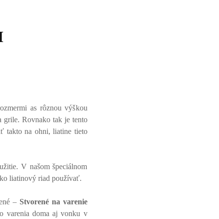
M
rozmermi as rôznou výškou
 grile. Rovnako tak je tento
akto na ohni, liatine tieto
užitie. V našom špeciálnom
ako liatinový riad používať.
žené –
Stvorené na varenie
ho varenia doma aj vonku v