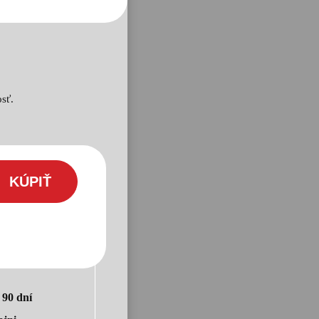
sť.
KÚPIŤ
o
90 dní