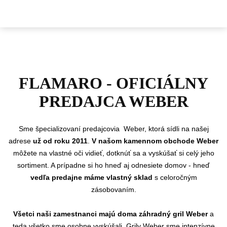
FLAMARO - OFICIÁLNY
PREDAJCA WEBER
Sme
špecializovaní predajcovia Weber, ktorá sídli na našej
adrese
už od roku 2011
.
V našom kamennom obchode Weber
môžete na vlastné oči vidieť, dotknúť sa a vyskúšať si celý jeho
sortiment. A prípadne si ho hneď aj odnesiete domov - hneď
vedľa predajne máme vlastný sklad
s celoročným
zásobovaním.
Všetci naši zamestnanci majú doma záhradný gril Weber
a
teda všetko sme osobne vyskúšali. Grily Weber sme intenzívne