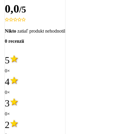
0,0
/5
Nikto
zatiaľ produkt nehodnotil
0 recenzií
5
0×
4
0×
3
0×
2