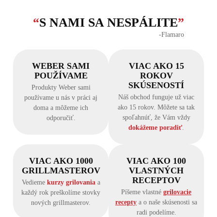
“
S NAMI SA NESPÁLITE
”
‐Flamaro
WEBER SAMI
VIAC AKO 15
POUŽÍVAME
ROKOV
SKÚSENOSTÍ
Produkty Weber sami
Náš obchod funguje už viac
používame u nás v práci aj
ako 15 rokov. Môžete sa tak
doma a môžeme ich
spoľahnúť, že Vám vždy
odporučiť.
dokážeme poradiť
.
VIAC AKO 1000
VIAC AKO 100
GRILLMASTEROV
VLASTNÝCH
RECEPTOV
Vedieme
kurzy grilovania
a
Píšeme vlastné
grilovacie
každý rok preškolíme stovky
recepty
a o naše skúsenosti sa
nových grillmasterov.
radi podelíme.