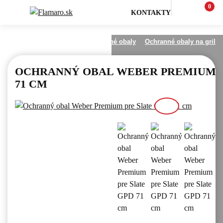
0
KONTAKTY
na gril
Čistenie, údržba a ochranné obaly
Ochranné obaly na gril
OCHRANNÝ OBAL WEBER PREMIUM P
71 CM