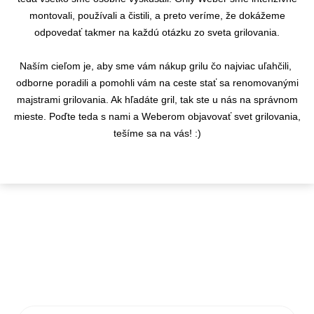
montovali, používali a čistili, a preto veríme, že dokážeme
odpovedať takmer na každú otázku zo sveta grilovania.
Naším cieľom je, aby sme vám nákup grilu čo najviac uľahčili,
odborne poradili a pomohli vám na ceste stať sa renomovanými
majstrami grilovania. Ak hľadáte gril, tak ste u nás na správnom
mieste. Poďte teda s nami a Weberom objavovať svet grilovania,
tešíme sa na vás! :)
KONTAKTY
info@flamaro.sk