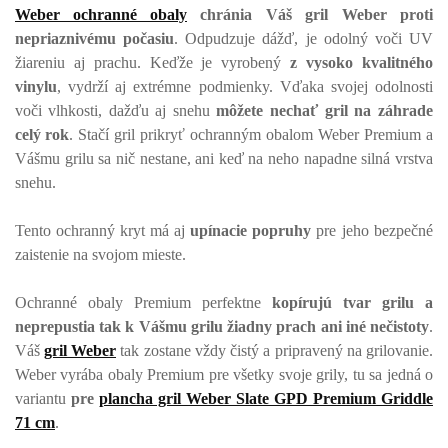
Weber ochranné obaly
chránia Váš gril Weber proti
nepriaznivému počasiu
. Odpudzuje dážď, je odolný voči UV
žiareniu aj prachu. Keďže je vyrobený
z vysoko kvalitného
vinylu
, vydrží aj extrémne podmienky. Vďaka svojej odolnosti
voči vlhkosti, dažďu aj snehu
môžete nechať gril na záhrade
celý rok
. Stačí gril prikryť ochranným obalom Weber Premium a
Vášmu grilu sa nič nestane, ani keď na neho napadne silná vrstva
snehu.
Tento ochranný kryt má aj
upínacie popruhy
pre jeho bezpečné
zaistenie na svojom mieste.
Ochranné obaly Premium perfektne
kopírujú tvar grilu a
neprepustia tak k Vášmu grilu žiadny prach ani iné nečistoty
.
Váš
gril Weber
tak zostane vždy čistý a pripravený na grilovanie.
Weber vyrába obaly Premium pre všetky svoje grily, tu sa jedná o
variantu
pre
plancha gril Weber Slate GPD Premium Griddle
71 cm
.