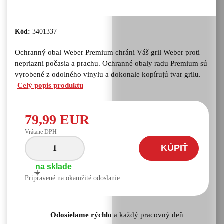
Kód:
3401337
Ochranný obal Weber Premium chráni Váš gril Weber proti
nepriazni počasia a prachu. Ochranné obaly radu Premium sú
vyrobené z odolného vinylu a dokonale kopírujú tvar grilu.
Celý popis produktu
79,99 EUR
Vrátane DPH
KÚPIŤ
na sklade
+
-
Pripravené na okamžité odoslanie
Odosielame rýchlo
a každý pracovný deň