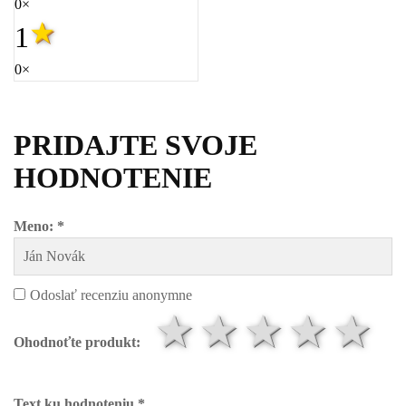
0×
1
0×
PRIDAJTE SVOJE
HODNOTENIE
Meno: *
Odoslať recenziu anonymne
1 hviezdič
2 hviezd
3 hvi
4 h
5
Ohodnoťte produkt:
Text ku hodnoteniu *