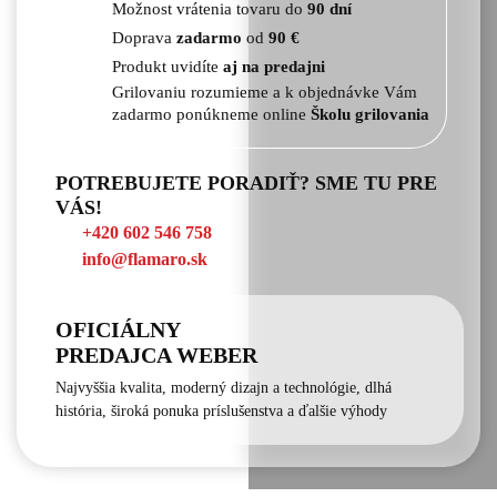
Možnost vrátenia tovaru do
90 dní
Doprava
zadarmo
od
90 €
Produkt uvidíte
aj na predajni
Grilovaniu rozumieme a k objednávke Vám
zadarmo ponúkneme online
Školu grilovania
POTREBUJETE PORADIŤ? SME TU PRE
VÁS!
+420 602 546 758
info@flamaro.sk
OFICIÁLNY
PREDAJCA WEBER
Najvyššia kvalita, moderný dizajn a technológie, dlhá
história, široká ponuka príslušenstva a ďalšie výhody