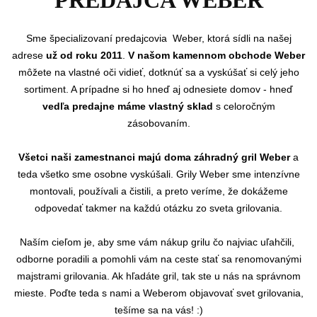
PREDAJCA WEBER
Sme
špecializovaní predajcovia Weber, ktorá sídli na našej
adrese
už od roku 2011
.
V našom kamennom obchode Weber
môžete na vlastné oči vidieť, dotknúť sa a vyskúšať si celý jeho
sortiment. A prípadne si ho hneď aj odnesiete domov - hneď
vedľa predajne máme vlastný sklad
s celoročným
zásobovaním.
Všetci naši zamestnanci majú doma záhradný gril Weber
a
teda všetko sme osobne vyskúšali. Grily Weber sme intenzívne
montovali, používali a čistili, a preto veríme, že dokážeme
odpovedať takmer na každú otázku zo sveta grilovania.
Naším cieľom je, aby sme vám nákup grilu čo najviac uľahčili,
odborne poradili a pomohli vám na ceste stať sa renomovanými
majstrami grilovania. Ak hľadáte gril, tak ste u nás na správnom
mieste. Poďte teda s nami a Weberom objavovať svet grilovania,
tešíme sa na vás! :)