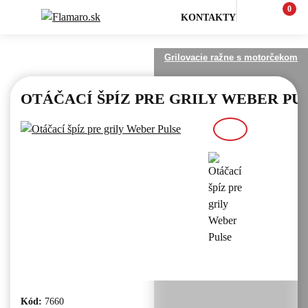
0
KONTAKTY
nstvo na gril
Grilovacie pomôcky
Grilovacie ražne s motorčekom
OTÁČACÍ ŠPÍZ PRE GRILY WEBER PU
Kód:
7660