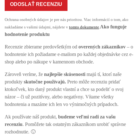
ODOSLAŤ RECENZIU
Ochrana osobných údajov je pre nás prioritou. Viac informácií o tom, ako
Ako funguje
nakladáme s vašimi údajmi, nájdete v
tomto dokumente
.
hodnotenie produktu
Recenzie zbierame predovšetkým od
overených zákazníkov
– o
hodnotenie ich požiadame e-mailom po každej objednávke cez e-
shop alebo po nákupe v kamennom obchode.
Zároveň veríme, že
najlepšie skúsenosti
majú tí, ktorí naše
produkty
skutočne používajú.
Preto môže recenziu pridať
ktokoľvek, kto daný produkt vlastní a chce sa podeliť o svoj
názor – či už pozitívny, alebo negatívny. Vítame všetky
hodnotenia a mazáme ich len vo výnimočných prípadoch.
Ak používate náš produkt,
budeme veľmi radi za vašu
recenziu
. Pomôžete tak ostatným zákazníkom urobiť správne
rozhodnutie. 🙂