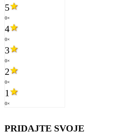
5
0×
4
0×
3
0×
2
0×
1
0×
PRIDAJTE SVOJE