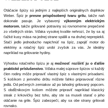
Otáčacie špízy sú jedným z najlepších originálnych doplnkov
Weber. Špíz je
presne prispôsobený tvaru grilu
, takže naň
dokonale pasuje. Je vybavený
výkonným elektrickým
motorom
, takže grilované potraviny sú rovnomerne prepečené
zo všetkých strán. Vďaka vysokej kvalite nehrozí, že by sa aj
ťažké kusy mäsa na jednej strane spálili a na druhej neprepiekli.
Stačí jedlo jednoducho napichnúť na špíz, zapojiť motor do
elektriny a rotačný špíz urobí zvyšok za vás. Je ideálny
napríklad na grilovanie hydiny.
Výhodou rotačného špízu je aj
možnosť rozšíriť ju o ďalšie
praktické príslušenstvo
. Vďaka malej súprave špízov si každý
člen rodiny môže pripraviť vlastný špíz s vlastnými prísadami.
S košíkom z jemného drôtu môžete ľahko pripravovať rôzne
jedlá. Od pečených zemiakov až po lahodný grilovaný popcorn.
S obdĺžnikovým košom môžete pripraviť napríklad klasický
steak z krkovičky bez toho, aby ste sa museli starať o jeho
otáčanie na grile. Špíz zabezpečí, aby sa obe strany grilovali
rovnako.