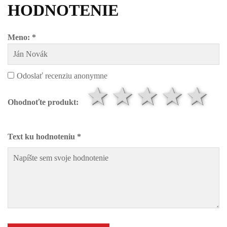
HODNOTENIE
Meno: *
Odoslať recenziu anonymne
1 hviezdič
2 hviezd
3 hvi
4 h
5
Ohodnoťte produkt:
Text ku hodnoteniu *