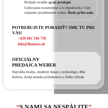
Produkt uvidíte
aj na predajni
Grilovaniu rozumieme a k objednávke Vám
zadarmo ponúkneme online
Školu grilovania
POTREBUJETE PORADIŤ? SME TU PRE
VÁS!
+420 602 546 758
info@flamaro.sk
OFICIÁLNY
PREDAJCA WEBER
Najvyššia kvalita, moderný dizajn a technológie, dlhá
história, široká ponuka príslušenstva a ďalšie výhody
“
S NAMI SA NESPÁLITE
”