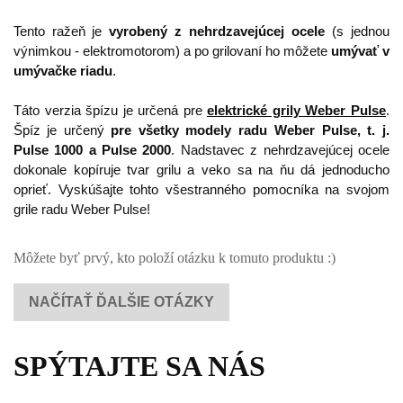
Tento ražeň je
vyrobený z nehrdzavejúcej ocele
(s jednou
výnimkou - elektromotorom) a po grilovaní ho môžete
umývať v
umývačke riadu
.
Táto verzia špízu je určená pre
elektrické grily Weber Pulse
.
Špíz je určený
pre všetky modely radu Weber Pulse, t. j.
Pulse 1000 a Pulse 2000
. Nadstavec z nehrdzavejúcej ocele
dokonale kopíruje tvar grilu a veko sa na ňu dá jednoducho
oprieť. Vyskúšajte tohto všestranného pomocníka na svojom
grile radu Weber Pulse!
Môžete byť prvý, kto položí otázku k tomuto produktu :)
NAČÍTAŤ ĎALŠIE OTÁZKY
SPÝTAJTE SA NÁS