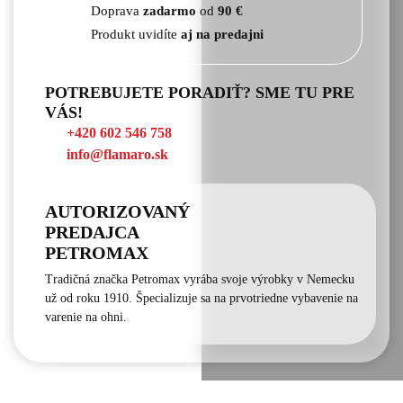
Doprava
zadarmo
od
90 €
Produkt uvidíte
aj na predajni
POTREBUJETE PORADIŤ? SME TU PRE
VÁS!
+420 602 546 758
info@flamaro.sk
AUTORIZOVANÝ
PREDAJCA
PETROMAX
Tradičná značka Petromax vyrába svoje výrobky v Nemecku
už od roku 1910. Špecializuje sa na prvotriedne vybavenie na
varenie na ohni.