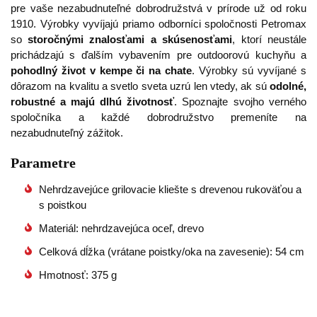
pre vaše nezabudnuteľné dobrodružstvá v prírode už od roku
1910. Výrobky vyvíjajú priamo odborníci spoločnosti Petromax
so
storočnými znalosťami a skúsenosťami
, ktorí neustále
prichádzajú s ďalším vybavením pre outdoorovú kuchyňu a
pohodlný život v kempe či na chate
. Výrobky sú vyvíjané s
dôrazom na kvalitu a svetlo sveta uzrú len vtedy, ak sú
odolné,
robustné a majú dlhú životnosť
. Spoznajte svojho verného
spoločníka a každé dobrodružstvo premeníte na
nezabudnuteľný zážitok.
Parametre
Nehrdzavejúce grilovacie kliešte s drevenou rukoväťou a
s poistkou
Materiál: nehrdzavejúca oceľ, drevo
Celková dĺžka (vrátane poistky/oka na zavesenie): 54 cm
Hmotnosť: 375 g