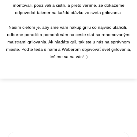
montovali, používali a čistili, a preto veríme, že dokážeme
odpovedať takmer na každú otázku zo sveta grilovania.
Naším cieľom je, aby sme vám nákup grilu čo najviac uľahčili,
odborne poradili a pomohli vám na ceste stať sa renomovanými
majstrami grilovania. Ak hľadáte gril, tak ste u nás na správnom
mieste. Poďte teda s nami a Weberom objavovať svet grilovania,
tešíme sa na vás! :)
KONTAKTY
info@flamaro.sk