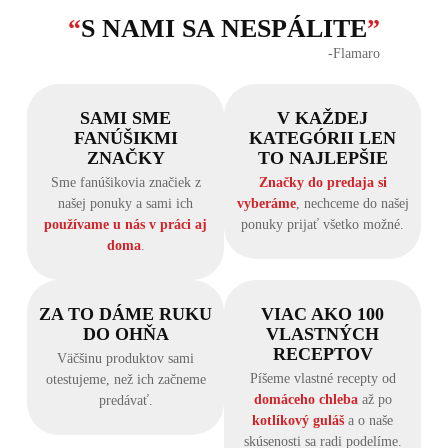
“
S NAMI SA NESPÁLITE
”
‐Flamaro
SAMI SME
V KAŽDEJ
FANÚŠIKMI
KATEGÓRII LEN
ZNAČKY
TO NAJLEPŠIE
Sme fanúšikovia značiek z
Značky do predaja si
našej ponuky a sami ich
vyberáme
, nechceme do našej
používame u nás v práci aj
ponuky prijať všetko možné.
doma
.
ZA TO DÁME RUKU
VIAC AKO 100
DO OHŇA
VLASTNÝCH
RECEPTOV
Väčšinu produktov sami
Píšeme vlastné recepty od
otestujeme, než ich začneme
domáceho chleba
až po
predávať.
kotlíkový guláš
a o naše
skúsenosti sa radi podelíme.