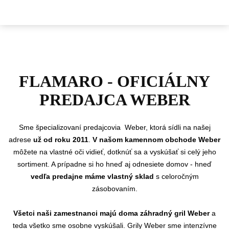
FLAMARO - OFICIÁLNY
PREDAJCA WEBER
Sme
špecializovaní predajcovia Weber, ktorá sídli na našej
adrese
už od roku 2011
.
V našom kamennom obchode Weber
môžete na vlastné oči vidieť, dotknúť sa a vyskúšať si celý jeho
sortiment. A prípadne si ho hneď aj odnesiete domov - hneď
vedľa predajne máme vlastný sklad
s celoročným
zásobovaním.
Všetci naši zamestnanci majú doma záhradný gril Weber
a
teda všetko sme osobne vyskúšali. Grily Weber sme intenzívne