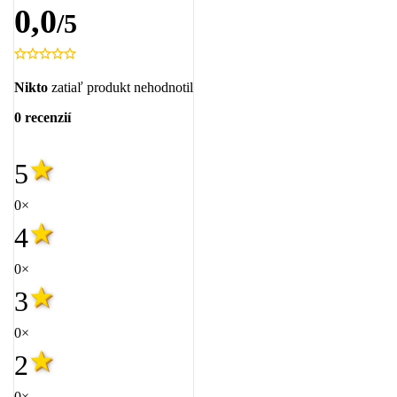
0,0
/5
Nikto
zatiaľ produkt nehodnotil
0 recenzií
5
0×
4
0×
3
0×
2
0×