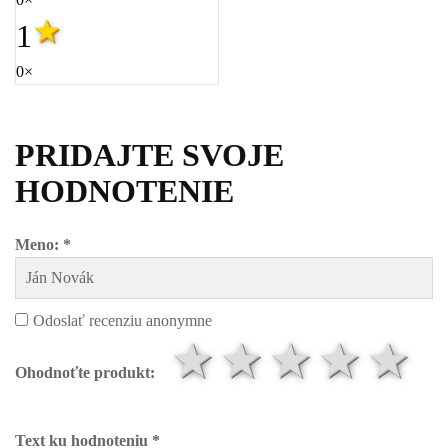
1
0×
PRIDAJTE SVOJE
HODNOTENIE
Meno: *
Odoslať recenziu anonymne
1 hviezdič
2 hviezd
3 hvi
4 h
5
Ohodnoťte produkt:
Text ku hodnoteniu *