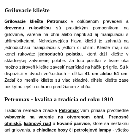
Grilovacie kliešte
Grilovacie kliešte Petromax
v obľúbenom prevedení
s
drevenou rukoväťou
sú praktickým pomocníkom na
grilovanie, varenie na ohni alebo napríklad aj manipuláciu s
uhlím/briketami. Nehrdzavejúca hlava klieští je zahnutá na
jednoduchšiu manipuláciu s jedlom či uhlím. Kliešte majú na
konci rukoväte
jednoduchú poistku
, ktorá drží kliešte v
skladnejšej zatvorenej polohe. Za túto poistku v tvare oka
možno zároveň kliešte zavesiť napríklad na háčik pri grile. Sú k
dispozícii v dvoch veľkostiach - dĺžka
41 cm alebo 54 cm
.
Zatiaľ čo menšie kliešte sú viac skladné, dlhšie kliešte zase
poskytnú lepšiu ochranu pred žiarom z ohňa.
Petromax - kvalita a tradícia od roku 1910
Tradičná nemecká značka
Petromax
vám prináša prvotriedne
vybavenie na varenie na otvorenom ohni
.
Prenosné
ohniská
,
liatinový riad
a
kované panvice
, ktoré sa nezľaknú
ani grilovania, a
chladiace boxy
či
petrolejové lampy
- všetko