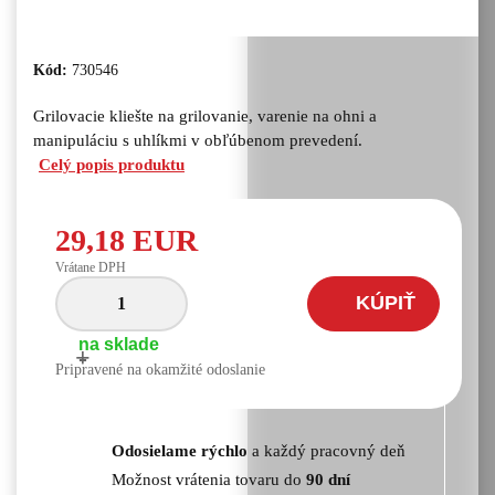
Kód:
730546
Grilovacie kliešte na grilovanie, varenie na ohni a
manipuláciu s uhlíkmi v obľúbenom prevedení.
Celý popis produktu
29,18 EUR
Vrátane DPH
KÚPIŤ
na sklade
+
-
Pripravené na okamžité odoslanie
Odosielame rýchlo
a každý pracovný deň
Možnost vrátenia tovaru do
90 dní