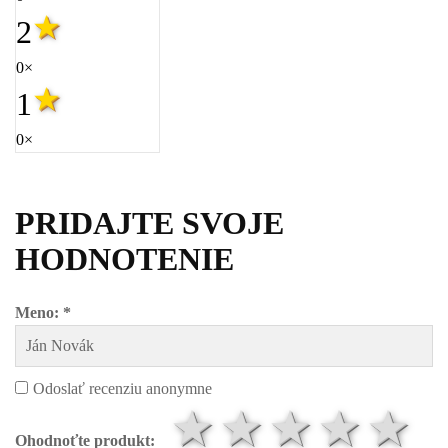
2
0×
1
0×
PRIDAJTE SVOJE
HODNOTENIE
Meno: *
Odoslať recenziu anonymne
1 hviezdič
2 hviezd
3 hvi
4 h
5
Ohodnoťte produkt: