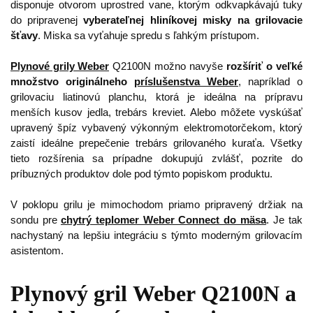
disponuje otvorom uprostred vane, ktorým odkvapkávajú tuky
do pripravenej
vyberateľnej hliníkovej misky na grilovacie
šťavy
. Miska sa vyťahuje spredu s ľahkým prístupom.
Plynové grily Weber
Q2100N možno navyše
rozšíriť o veľké
množstvo originálneho
príslušenstva Weber
, napríklad o
grilovaciu liatinovú planchu, ktorá je ideálna na prípravu
menších kusov jedla, trebárs kreviet. Alebo môžete vyskúšať
upravený špíz vybavený výkonným elektromotorčekom, ktorý
zaistí ideálne prepečenie trebárs grilovaného kuraťa. Všetky
tieto rozšírenia sa prípadne dokupujú zvlášť, pozrite do
príbuzných produktov dole pod týmto popiskom produktu.
V poklopu grilu je mimochodom priamo pripravený držiak na
sondu pre
chytrý teplomer Weber Connect do mäsa
. Je tak
nachystaný na lepšiu integráciu s týmto moderným grilovacím
asistentom.
Plynový gril Weber Q2100N a