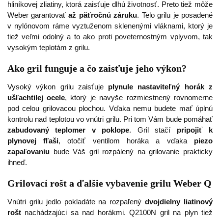
hliníkovej zliatiny, ktorá zaisťuje dlhú životnosť. Preto tiež môže
Weber garantovať
až päťročnú záruku
. Telo grilu je posadené
v nylónovom ráme vyztuženom sklenenými vláknami, ktorý je
tiež veľmi odolný a to ako proti poveternostným vplyvom, tak
vysokým teplotám z grilu.
Ako gril funguje a čo zaisťuje jeho výkon?
Vysoký výkon grilu zaisťuje
plynule nastaviteľný horák z
ušľachtilej ocele
, ktorý je navyše rozmiestnený rovnomerne
pod celou grilovacou plochou. Vďaka nemu budete mať úplnú
kontrolu nad teplotou vo vnútri grilu. Pri tom Vám bude pomáhať
zabudovaný teplomer v poklope
. Gril stačí
pripojiť k
plynovej fľaši
, otočiť ventilom horáka a vďaka
piezo
zapaľovaniu
bude Váš gril rozpálený na grilovanie prakticky
ihneď.
Grilovací rošt a ďalšie vybavenie grilu Weber Q
Vnútri grilu jedlo pokladáte na rozpaľený
dvojdielny liatinový
rošt
nachádzajúci sa nad horákmi. Q2100N gril na plyn tiež