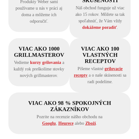
SKÚSENOSTÍ
Produkty Weber sami
Náš obchod funguje už viac
používame u nás v práci aj
ako 15 rokov. Môžete sa tak
doma a môžeme ich
spoľahnúť, že Vám vždy
odporučiť.
dokážeme poradiť
.
VIAC AKO 1000
VIAC AKO 100
GRILLMASTEROV
VLASTNÝCH
RECEPTOV
Vedieme
kurzy grilovania
a
Píšeme vlastné
grilovacie
každý rok preškolíme stovky
recepty
a o naše skúsenosti sa
nových grillmasterov.
radi podelíme.
VIAC AKO 98 % SPOKOJNÝCH
ZÁKAZNÍKOV
Pozrite na recenzie nášho obchodu na
Googlu
,
Heurece
alebo
Zboží
.