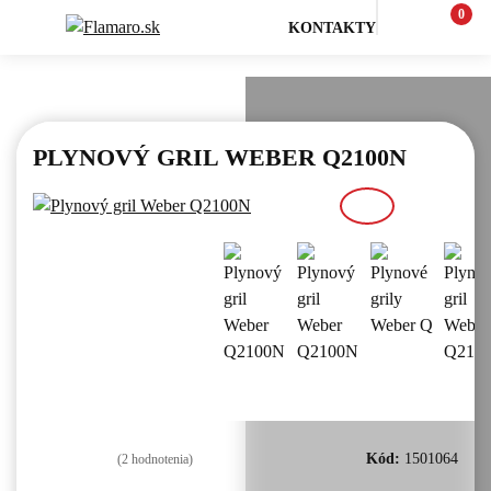
0
KONTAKTY
Grily Weber
Plynové grily
PLYNOVÝ GRIL WEBER Q2100N
Kód:
1501064
(2
hodnotenia)