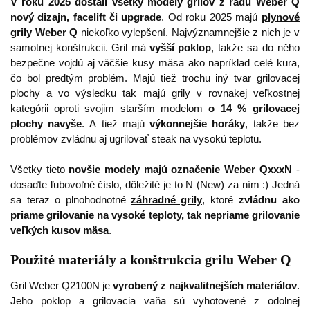
V roku 2025 dostali všetky modely grilov z radu Weber Q
nový dizajn, facelift či upgrade
. Od roku 2025 majú
plynové
grily Weber Q
niekoľko vylepšení. Najvýznamnejšie z nich je v
samotnej konštrukcii. Gril má
vyšší poklop
, takže sa do něho
bezpečne vojdú aj väčšie kusy mäsa ako napríklad celé kura,
čo bol predtým problém. Majú tiež trochu iný tvar grilovacej
plochy a vo výsledku tak majú grily v rovnakej veľkostnej
kategórii oproti svojim starším modelom
o 14 % grilovacej
plochy navyše
. A tiež majú
výkonnejšie horáky
, takže bez
problémov zvládnu aj ugrilovať steak na vysokú teplotu.
Všetky tieto
novšie modely majú označenie Weber QxxxN
-
dosaďte ľubovoľné číslo, dôležité je to N (New) za ním :) Jedná
sa teraz o plnohodnotné
záhradné grily
, ktoré
zvládnu ako
priame grilovanie na vysoké teploty, tak nepriame grilovanie
veľkých kusov mäsa
.
Použité materiály a konštrukcia grilu Weber Q
Gril Weber Q2100N je
vyrobený z najkvalitnejších materiálov
.
Jeho poklop a grilovacia vaňa sú vyhotovené z odolnej