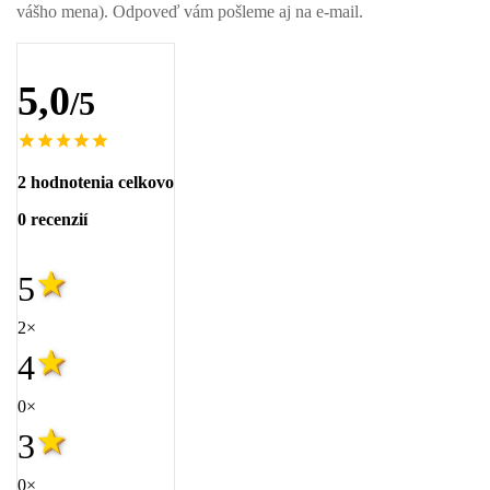
vášho mena). Odpoveď vám pošleme aj na e-mail.
5,0
/5
2 hodnotenia celkovo
0 recenzií
5
2×
4
0×
3
0×