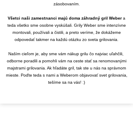
zásobovaním.
Všetci naši zamestnanci majú doma záhradný gril Weber
a
teda všetko sme osobne vyskúšali. Grily Weber sme intenzívne
montovali, používali a čistili, a preto veríme, že dokážeme
odpovedať takmer na každú otázku zo sveta grilovania.
Naším cieľom je, aby sme vám nákup grilu čo najviac uľahčili,
odborne poradili a pomohli vám na ceste stať sa renomovanými
majstrami grilovania. Ak hľadáte gril, tak ste u nás na správnom
mieste. Poďte teda s nami a Weberom objavovať svet grilovania,
tešíme sa na vás! :)
KONTAKTY