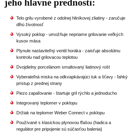
jeho hlavné prednosti:
Telo grilu vyrobené z odolnej hliníkovej zliatiny - zaručuje
dlhú životnosť
Vysoký poklop - umožňuje nepriame grilovanie veľkých
kusov mäsa
Plynule nastaviteľný ventil horáka - zaisťuje absolútnu
kontrolu nad grilovacou teplotou
Dvojdielny porcelánom smaltovaný liatinový rošt
Vyberateľná miska na odkvapkávajúci tuk a šťavy - ľahký
prístup z prednej strany
Piezo zapaľovanie - štartuje gril rýchlo a jednoducho
Integrovaný teplomer v poklopu
Držiak na teplomer Weber Connect v poklopu
Používané s klasickou plynovou fľašou (hadica a
regulátor pre pripojenie sú súčasťou balenia)