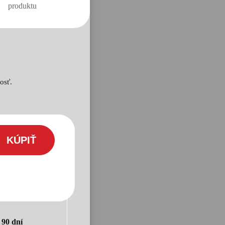
osť.
KÚPIŤ
o
90 dní