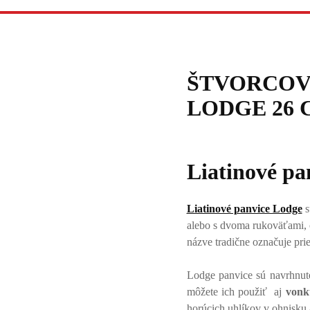
ŠTVORCOV
LODGE 26 
Liatinové pa
Liatinové panvice Lodge
s
alebo s dvoma rukoväťami, 
názve tradične označuje pri
Lodge panvice sú navrhnu
môžete ich použiť aj
vonk
horúcich uhlíkov v ohnisku a