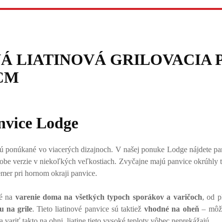
Á LIATINOVÁ GRILOVACIA 
CM
nvice Lodge
ú ponúkané vo viacerých dizajnoch. V našej ponuke Lodge nájdete pa
obe verzie v niekoľkých veľkostiach. Zvyčajne majú panvice okrúhly t
emer pri hornom okraji panvice.
té na
varenie doma na všetkých typoch sporákov a varičoch
, od 
u na grile
. Tieto liatinové panvice sú taktiež
vhodné na oheň
– môže
 variť takto na ohni, liatine tieto vysoké teploty vôbec neprekážajú.