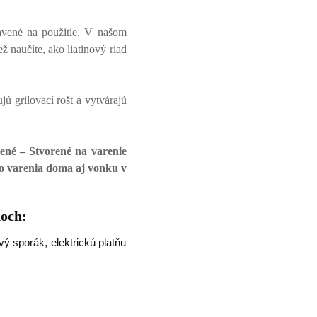
avené na použitie. V našom
ež naučíte, ako liatinový riad
ú grilovací rošt a vytvárajú
žené – Stvorené na varenie
ho varenia doma aj vonku v
doch:
vý sporák, elektrickú platňu