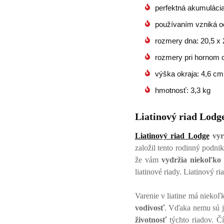
perfektná akumulácia
používaním vzniká oc
rozmery dna: 20,5 x
rozmery pri hornom o
výška okraja: 4,6 cm
hmotnosť: 3,3 kg
Liatinový riad Lodg
Liatinový riad Lodge
vyr
založil tento rodinný podni
že vám
vydržia niekoľko 
liatinové riady. Liatinový r
Varenie v liatine má nieko
vodivosť
. Vďaka nemu sú 
životnosť
týchto riadov. Čí