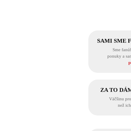
SAMI SME 
Sme fanúš
ponuky a sa
p
ZA TO DÁ
Väčšinu pro
než ic