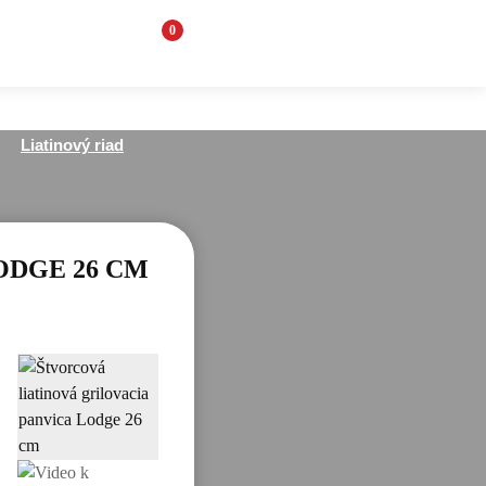
0
Liatinový riad
ODGE 26 CM