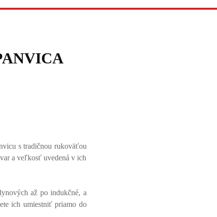
PANVICA
nvicu s tradičnou rukoväťou
var a veľkosť uvedená v ich
plynových až po indukčné, a
te ich umiestniť priamo do