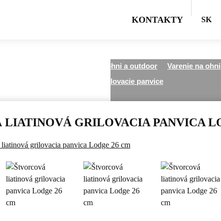
KONTAKTY
SK
Všetky kategórie
Varenie na ohni a outdoor
Varenie na ohni
Liatinové grilovacie panvice
LIATINOVÁ GRILOVACIA PANVICA L