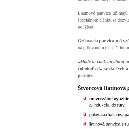
Liatinové panvice už maj
špeciálnom článku sa dozvie
používať.
Grilovacia panvica má v
na grilovanom mäse či inom 
„
Made to cook anything a
čohokoľvek, kdekoľvek a t
prírode.
Štvorcová liatinová 
univerzálne využiti
aj indukciu, do rúry
grilovacia liatinová
liatinová panvica s r