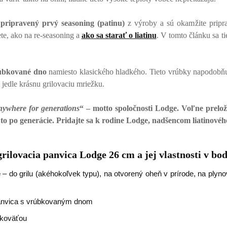
ú
pripravený prvý seasoning (patinu)
z výroby a sú okamžite pripr
te, ako na re-seasoning a
ako sa starať o liatinu
. V tomto článku sa ti
rúbkované dno
namiesto klasického hladkého. Tieto vrúbky napodobňuj
jedle krásnu grilovaciu mriežku.
nywhere for generations
“ – motto spoločnosti Lodge. Voľne prelo
o po generácie. Pridajte sa k rodine Lodge, nadšencom liatinové
grilovacia panvica Lodge 26 cm a jej vlastnosti v bo
e
– do grilu (akéhokoľvek typu), na otvorený oheň v prírode, na plyno
 panvica s vrúbkovaným dnom
ukoväťou