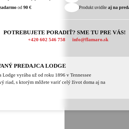
zadarmo
od
90 €
Produkt uvidíte
aj na pred
POTREBUJETE PORADIŤ? SME TU PRE VÁS!
+420 602 546 758
info@flamaro.sk
ANÝ PREDAJCA LODGE
 Lodge vyrába už od roku 1896 v Tennessee
vý riad, s ktorým môžete variť celý život doma aj na