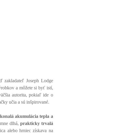
eď zakladateľ Joseph Lodge
robkov a môžete si byť istí,
čšia autorita, pokiaľ ide o
ačky učia a sú inšpirované.
konalá akumulácia tepla a
émne dlhá,
prakticky trvalá
ica alebo hrniec získava na