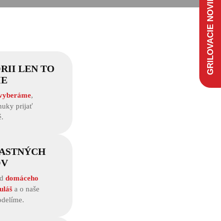
GRILOVACIE NOVINKY
RII LEN TO
IE
 vyberáme
,
uky prijať
.
LASTNÝCH
OV
od
domáceho
uláš
a o naše
odelíme.