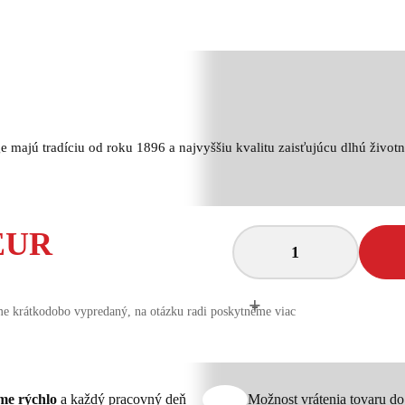
 majú tradíciu od roku 1896 a najvyššiu kvalitu zaisťujúcu dlhú životn
 EUR
+
-
e krátkodobo vypredaný, na otázku radi poskytneme viac
me rýchlo
a každý pracovný deň
Možnost vrátenia tovaru d