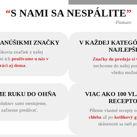
“
S NAMI SA NESPÁLITE
”
‐Flamaro
FANÚŠIKMI ZNAČKY
V KAŽDEJ KATEGÓ
NAJLEPŠ
ikovia značiek z našej
mi ich
používame u nás v
Značky do predaja si
ráci aj doma
.
nechceme do našej pon
všetko možné
ME RUKU DO OHŇA
VIAC AKO 100 V
RECEPT
duktov sami otestujeme,
h začneme predávať.
Píšeme vlastné recepty 
chleba
až po
kotlíkový g
skúsenosti sa radi p