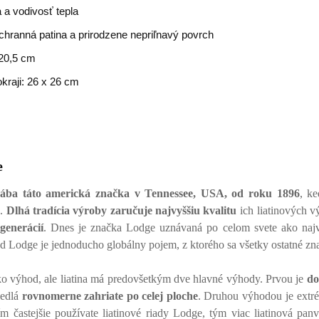
 a vodivosť tepla
hranná patina a prirodzene nepriľnavý povrch
 20,5 cm
kraji: 26 x 26 cm
e
ába táto americká značka v Tennessee, USA, od roku 1896
, k
k.
Dlhá tradícia výroby zaručuje najvyššiu kvalitu
ich liatinových vý
generácií
. Dnes je značka Lodge uznávaná po celom svete ako najvä
iad Lodge je jednoducho globálny pojem, z ktorého sa všetky ostatné zn
ľko výhod, ale liatina má predovšetkým dve hlavné výhody. Prvou je
do
jedlá
rovnomerne zahriate po celej ploche
. Druhou výhodou je extr
m častejšie používate liatinové riady Lodge, tým viac liatinová panv