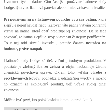
životnosť
týchto riadov. Čím častejšie používate liatinové riady
Lodge, tým viac liatinová panvica alebo hrniec získava na kvalite.
Pri používaní sa na liatinovom povrchu vytvára patina
, ktorá
zlepšuje nepriľnavosť riadu. Zároveň táto patina vytvára ochrannú
vrstvu na liatine, ktorá opäť predlžuje jej životnosť. Dá sa teda
povedať, že liatina zlepšuje svoje vlastnosti častejším používaním.
To z nej robí skvelú investíciu, pretože
časom nestráca na
hodnote, práve naopak
.
Liatinové riady Lodge sú tiež veľmi prírodným produktom. V
podstate je
zložený iba zo železa a oleja
, neobsahuje žiadnu
chemickú povrchovú úpravu. Okrem toho, vďaka
výrobe z
recyklovaných kovov
, pochádza z udržateľnej výroby a možno
ho označiť za ekologický produkt, tiež vďaka svojej dlhej
životnosti.
Môžete byť prvý, kto položí otázku k tomuto produktu :)