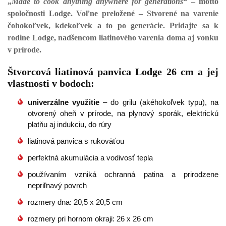
„
Made to cook anything anywhere for generations
“ – motto
spoločnosti Lodge. Voľne preložené – Stvorené na varenie
čohokoľvek, kdekoľvek a to po generácie. Pridajte sa k
rodine Lodge, nadšencom liatinového varenia doma aj vonku
v prírode.
Štvorcová liatinová panvica Lodge 26 cm a jej
vlastnosti v bodoch:
univerzálne využitie
– do grilu (akéhokoľvek typu), na
otvorený oheň v prírode, na plynový sporák, elektrickú
platňu aj indukciu, do rúry
liatinová panvica s rukoväťou
perfektná akumulácia a vodivosť tepla
používaním vzniká ochranná patina a prirodzene
nepriľnavý povrch
rozmery dna: 20,5 x 20,5 cm
rozmery pri hornom okraji: 26 x 26 cm