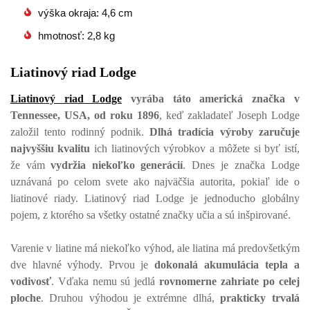
výška okraja: 4,6 cm
hmotnosť: 2,8 kg
Liatinový riad Lodge
Liatinový riad Lodge
vyrába táto americká značka v
Tennessee, USA, od roku 1896
, keď zakladateľ Joseph Lodge
založil tento rodinný podnik.
Dlhá tradícia výroby zaručuje
najvyššiu kvalitu
ich liatinových výrobkov a môžete si byť istí,
že vám
vydržia niekoľko generácií
. Dnes je značka Lodge
uznávaná po celom svete ako najväčšia autorita, pokiaľ ide o
liatinové riady. Liatinový riad Lodge je jednoducho globálny
pojem, z ktorého sa všetky ostatné značky učia a sú inšpirované.
Varenie v liatine má niekoľko výhod, ale liatina má predovšetkým
dve hlavné výhody. Prvou je
dokonalá akumulácia tepla a
vodivosť
. Vďaka nemu sú jedlá
rovnomerne zahriate po celej
ploche
. Druhou výhodou je extrémne dlhá,
prakticky trvalá