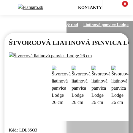
0
KONTAKTY
outdoor
Varenie na ohni
Liatinový riad
Liatinové panvice Lodge
ŠTVORCOVÁ LIATINOVÁ PANVICA LO
Kód:
LDL8SQ3