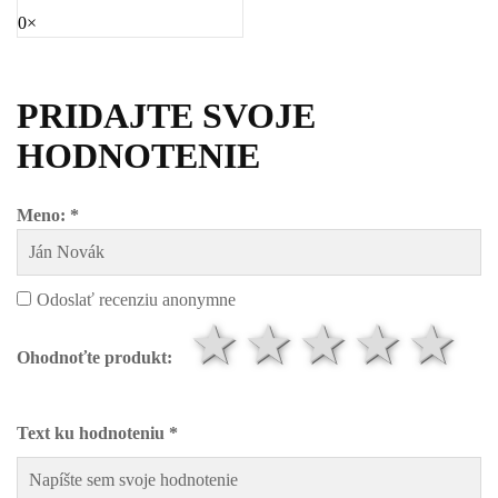
0×
PRIDAJTE SVOJE
HODNOTENIE
Meno: *
Odoslať recenziu anonymne
1 hviezdič
2 hviezd
3 hvi
4 h
5
Ohodnoťte produkt:
Text ku hodnoteniu *