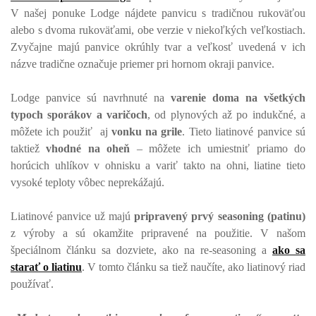
V našej ponuke Lodge nájdete panvicu s tradičnou rukoväťou
alebo s dvoma rukoväťami, obe verzie v niekoľkých veľkostiach.
Zvyčajne majú panvice okrúhly tvar a veľkosť uvedená v ich
názve tradične označuje priemer pri hornom okraji panvice.
Lodge panvice sú navrhnuté na
varenie doma na všetkých
typoch sporákov a varičoch
, od plynových až po indukčné, a
môžete ich použiť aj
vonku na grile
. Tieto liatinové panvice sú
taktiež
vhodné na oheň
– môžete ich umiestniť priamo do
horúcich uhlíkov v ohnisku a variť takto na ohni, liatine tieto
vysoké teploty vôbec neprekážajú.
Liatinové panvice už majú
pripravený prvý seasoning (patinu)
z výroby a sú okamžite pripravené na použitie. V našom
špeciálnom článku sa dozviete, ako na re-seasoning a
ako sa
starať o liatinu
. V tomto článku sa tiež naučíte, ako liatinový riad
používať.