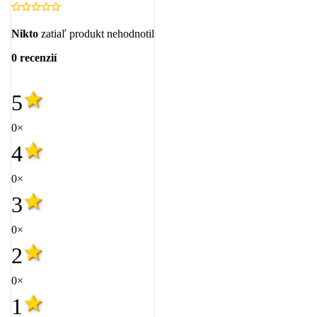
Nikto
zatiaľ produkt nehodnotil
0 recenzií
5
0×
4
0×
3
0×
2
0×
1