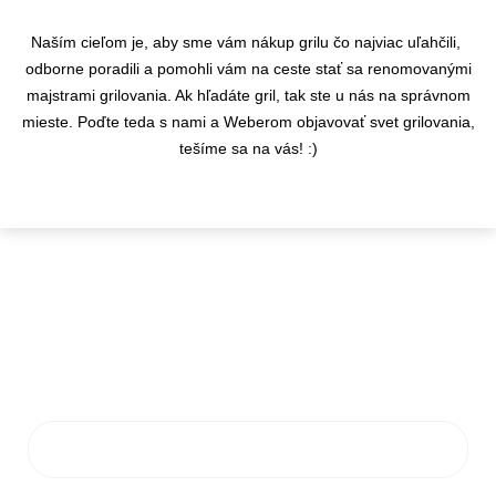
Naším cieľom je, aby sme vám nákup grilu čo najviac uľahčili,
odborne poradili a pomohli vám na ceste stať sa renomovanými
majstrami grilovania. Ak hľadáte gril, tak ste u nás na správnom
mieste. Poďte teda s nami a Weberom objavovať svet grilovania,
tešíme sa na vás! :)
KONTAKTY
info@flamaro.sk
VŠETKO O NÁKUPE