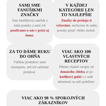
SAMI SME
V KAŽDEJ
FANÚŠIKMI
KATEGÓRII LEN
ZNAČKY
TO NAJLEPŠIE
Sme fanúšikovia značiek z
Značky do predaja si
našej ponuky a sami ich
vyberáme
, nechceme do našej
používame u nás v práci aj
ponuky prijať všetko možné.
doma
.
ZA TO DÁME RUKU
VIAC AKO 100
DO OHŇA
VLASTNÝCH
RECEPTOV
Väčšinu produktov sami
Píšeme vlastné recepty od
otestujeme, než ich začneme
domáceho chleba
až po
predávať.
kotlíkový guláš
a o naše
skúsenosti sa radi podelíme.
VIAC AKO 98 % SPOKOJNÝCH
ZÁKAZNÍKOV