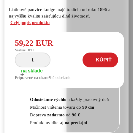
Liatinové panvice Lodge majú tradíciu od roku 1896 a
najvyššiu kvalitu zaisťujúcu dlhú životnosť.
Celý popis produktu
59,22 EUR
Vrátane DPH
KÚPIŤ
na sklade
+
-
Pripravené na okamžité odoslanie
Odosielame rýchlo
a každý pracovný deň
Možnost vrátenia tovaru do
90 dní
Doprava
zadarmo
od
90 €
Produkt uvidíte
aj na predajni