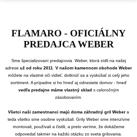
FLAMARO - OFICIÁLNY
PREDAJCA WEBER
Sme
špecializovaní predajcovia Weber, ktorá sídli na našej
adrese
už od roku 2011
.
V našom kamennom obchode Weber
môžete na vlastné oči vidieť, dotknúť sa a vyskúšať si celý jeho
sortiment. A prípadne si ho hneď aj odnesiete domov - hneď
vedľa predajne máme vlastný sklad
s celoročným
zásobovaním.
Všetci naši zamestnanci majú doma záhradný gril Weber
a
teda všetko sme osobne vyskúšali. Grily Weber sme intenzívne
montovali, používali a čistili, a preto veríme, že dokážeme
odpovedať takmer na každú otázku zo sveta grilovania.