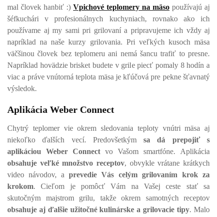
mal človek hanbiť :)
Vpichové teplomery na mäso
používajú aj
šéfkuchári v profesionálnych kuchyniach, rovnako ako ich
používame aj my sami pri grilovaní a pripravujeme ich vždy aj
napríklad na naše kurzy grilovania. Pri veľkých kusoch mäsa
väčšinou človek bez teplomeru ani nemá šancu trafiť to presne.
Napríklad hovädzie brisket budete v grile piecť pomaly 8 hodín a
viac a práve vnútorná teplota mäsa je kľúčová pre pekne šťavnatý
výsledok.
Aplikácia Weber Connect
Chytrý teplomer vie okrem sledovania teploty vnútri mäsa aj
niekoľko ďalších vecí. Predovšetkým
sa dá prepojiť s
aplikáciou Weber Connect
vo Vašom smartfóne. Aplikácia
obsahuje veľké množstvo receptov
, obvykle vrátane krátkych
video návodov, a
prevedie Vás celým grilovaním krok za
krokom
. Cieľom je pomôcť Vám na Vašej ceste stať sa
skutočným majstrom grilu, takže okrem samotných receptov
obsahuje aj ďalšie užitočné kulinárske a grilovacie tipy
. Malo