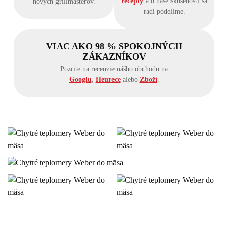
recepty
a o naše skúsenosti sa
nových grillmasterov.
radi podelíme.
VIAC AKO 98 % SPOKOJNÝCH
ZÁKAZNÍKOV
Pozrite na recenzie nášho obchodu na
Googlu
,
Heurece
alebo
Zboží
.