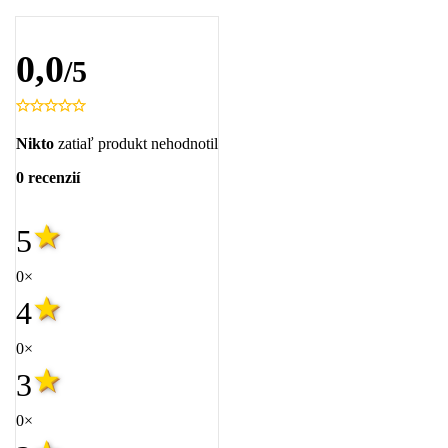
0,0
/5
Nikto
zatiaľ produkt nehodnotil
0 recenzií
5
0×
4
0×
3
0×