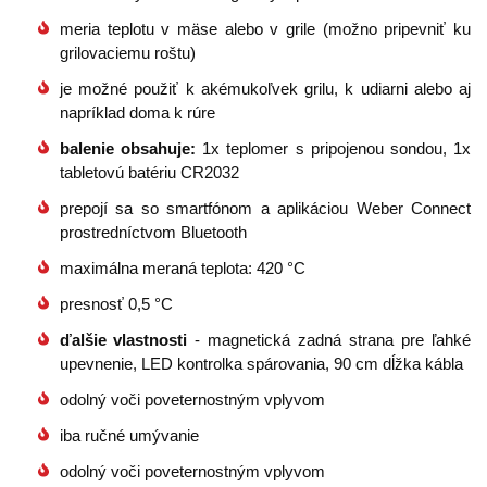
meria teplotu v mäse alebo v grile (možno pripevniť ku
grilovaciemu roštu)
je možné použiť k akémukoľvek grilu, k udiarni alebo aj
napríklad doma k rúre
balenie obsahuje:
1x teplomer s pripojenou sondou, 1x
tabletovú batériu CR2032
prepojí sa so smartfónom a aplikáciou Weber Connect
prostredníctvom Bluetooth
maximálna meraná teplota: 420 °C
presnosť 0,5 °C
ďalšie vlastnosti
- magnetická zadná strana pre ľahké
upevnenie, LED kontrolka spárovania, 90 cm dĺžka kábla
odolný voči poveternostným vplyvom
iba ručné umývanie
odolný voči poveternostným vplyvom