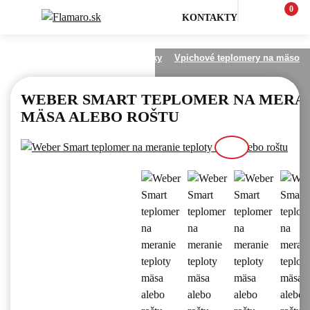
0
KONTAKTY
šenstvo na gril
Grilovacie pomôcky
Vpichové teplomery na mäso
WEBER SMART TEPLOMER NA MERA
MÄSA ALEBO ROŠTU