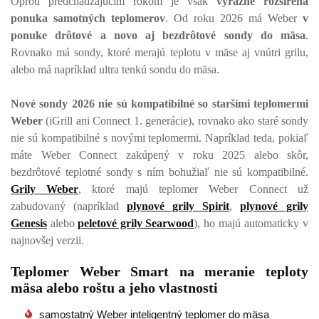
Oproti predchádzajúcim rokom je však
výrazne rozšírená
ponuka samotných teplomerov
. Od roku 2026 má Weber
v
ponuke drôtové a novo aj bezdrôtové sondy do mäsa
.
Rovnako má sondy, ktoré merajú teplotu v mäse aj vnútri grilu,
alebo má napríklad ultra tenkú sondu do mäsa.
Nové sondy 2026 nie sú kompatibilné so staršími teplomermi
Weber
(iGrill ani Connect 1. generácie), rovnako ako staré sondy
nie sú kompatibilné s novými teplomermi. Napríklad teda, pokiaľ
máte Weber Connect zakúpený v roku 2025 alebo skôr,
bezdrôtové teplotné sondy s ním bohužiaľ nie sú kompatibilné.
Grily Weber
, ktoré majú teplomer Weber Connect už
zabudovaný (napríklad
plynové grily Spirit
,
plynové grily
Genesis
alebo
peletové grily Searwood
), ho majú automaticky v
najnovšej verzii.
Teplomer Weber Smart na meranie teploty
mäsa alebo roštu a jeho vlastnosti
samostatný Weber inteligentný teplomer do mäsa