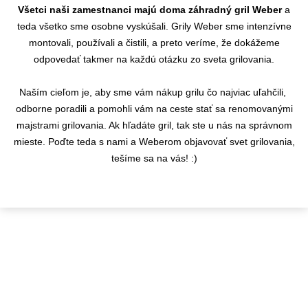
Všetci naši zamestnanci majú doma záhradný gril Weber
a
teda všetko sme osobne vyskúšali. Grily Weber sme intenzívne
montovali, používali a čistili, a preto veríme, že dokážeme
odpovedať takmer na každú otázku zo sveta grilovania.
Naším cieľom je, aby sme vám nákup grilu čo najviac uľahčili,
odborne poradili a pomohli vám na ceste stať sa renomovanými
majstrami grilovania. Ak hľadáte gril, tak ste u nás na správnom
mieste. Poďte teda s nami a Weberom objavovať svet grilovania,
tešíme sa na vás! :)
KONTAKTY
info@flamaro.sk