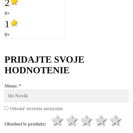
2
0×
1
0×
PRIDAJTE SVOJE
HODNOTENIE
Meno: *
Odoslať recenziu anonymne
1 hviezdič
2 hviezd
3 hvi
4 h
5
Ohodnoťte produkt: