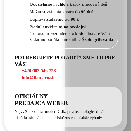
Odosielame rýchlo
a každý pracovný deň
Možnost vrátenia tovaru do
90 dní
Doprava
zadarmo
od
90 €
Produkt uvidíte
aj na predajni
Grilovaniu rozumieme a k objednávke Vám
zadarmo ponúkneme online
Školu grilovania
POTREBUJETE PORADIŤ? SME TU PRE
VÁS!
+420 602 546 758
info@flamaro.sk
OFICIÁLNY
PREDAJCA WEBER
Najvyššia kvalita, moderný dizajn a technológie, dlhá
história, široká ponuka príslušenstva a ďalšie výhody