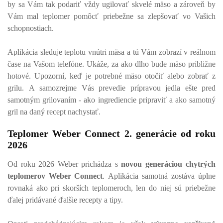
by sa Vám tak podariť vždy ugilovať skvelé mäso a zároveň by
Vám mal teplomer pomôcť priebežne sa zlepšovať vo Vašich
schopnostiach.
Aplikácia sleduje teplotu vnútri mäsa a tú Vám zobrazí v reálnom
čase na Vašom telefóne. Ukáže, za ako dlho bude mäso približne
hotové. Upozorní, keď je potrebné mäso otočiť alebo zobrať z
grilu. A samozrejme Vás prevedie prípravou jedla ešte pred
samotným grilovaním - ako ingrediencie pripraviť a ako samotný
gril na daný recept nachystať.
Teplomer Weber Connect 2. generácie od roku
2026
Od roku 2026 Weber prichádza s
novou generáciou chytrých
teplomerov Weber Connect
. Aplikácia samotná zostáva úplne
rovnaká ako pri skorších teplomeroch, len do niej sú priebežne
ďalej pridávané ďalšie recepty a tipy.