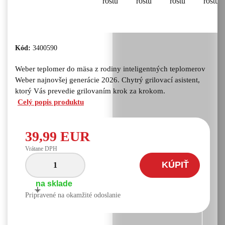
Kód:
3400590
Weber teplomer do mäsa z rodiny inteligentných teplomerov
Weber najnovšej generácie 2026. Chytrý grilovací asistent,
ktorý Vás prevedie grilovaním krok za krokom.
Celý popis produktu
39,99 EUR
Vrátane DPH
KÚPIŤ
na sklade
+
-
Pripravené na okamžité odoslanie