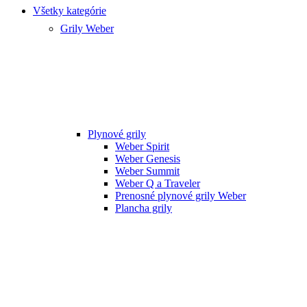
Všetky kategórie
Grily Weber
Plynové grily
Weber Spirit
Weber Genesis
Weber Summit
Weber Q a Traveler
Prenosné plynové grily Weber
Plancha grily