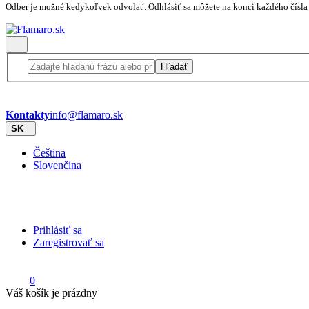
Odber je možné kedykoľvek odvolať. Odhlásiť sa môžete na konci každého čísla
Hľadať
Kontakty
info@flamaro.sk
SK
Čeština
Slovenčina
Prihlásiť sa
Zaregistrovať sa
0
Váš košík je prázdny