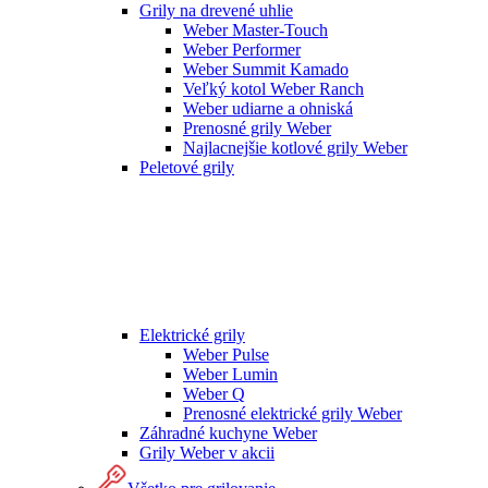
Grily na drevené uhlie
Weber Master-Touch
Weber Performer
Weber Summit Kamado
Veľký kotol Weber Ranch
Weber udiarne a ohniská
Prenosné grily Weber
Najlacnejšie kotlové grily Weber
Peletové grily
Elektrické grily
Weber Pulse
Weber Lumin
Weber Q
Prenosné elektrické grily Weber
Záhradné kuchyne Weber
Grily Weber v akcii