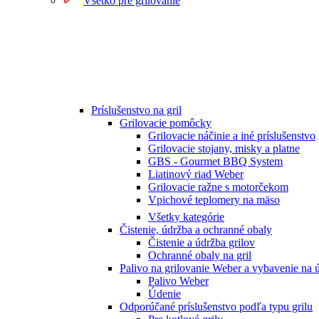
Všetko pre grilovanie
Príslušenstvo na gril
Grilovacie pomôcky
Grilovacie náčinie a iné príslušenstvo
Grilovacie stojany, misky a platne
GBS - Gourmet BBQ System
Liatinový riad Weber
Grilovacie ražne s motorčekom
Vpichové teplomery na mäso
Všetky kategórie
Čistenie, údržba a ochranné obaly
Čistenie a údržba grilov
Ochranné obaly na gril
Palivo na grilovanie Weber a vybavenie na 
Palivo Weber
Údenie
Odporúčané príslušenstvo podľa typu grilu