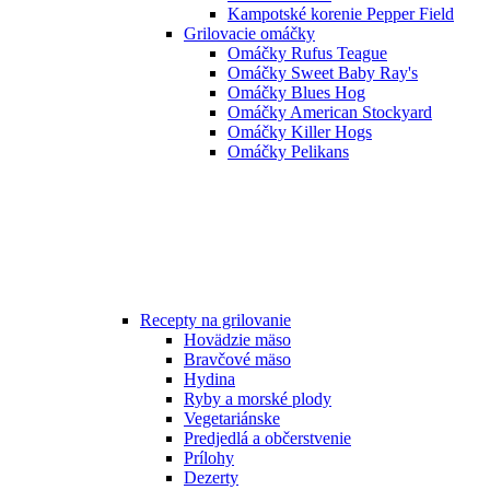
Kampotské korenie Pepper Field
Grilovacie omáčky
Omáčky Rufus Teague
Omáčky Sweet Baby Ray's
Omáčky Blues Hog
Omáčky American Stockyard
Omáčky Killer Hogs
Omáčky Pelikans
Recepty na grilovanie
Hovädzie mäso
Bravčové mäso
Hydina
Ryby a morské plody
Vegetariánske
Predjedlá a občerstvenie
Prílohy
Dezerty