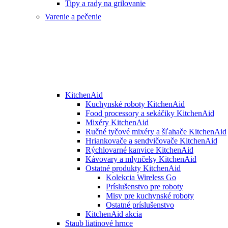
Tipy a rady na grilovanie
Varenie a pečenie
KitchenAid
Kuchynské roboty KitchenAid
Food processory a sekáčiky KitchenAid
Mixéry KitchenAid
Ručné tyčové mixéry a šľahače KitchenAid
Hriankovače a sendvičovače KitchenAid
Rýchlovarné kanvice KitchenAid
Kávovary a mlynčeky KitchenAid
Ostatné produkty KitchenAid
Kolekcia Wireless Go
Príslušenstvo pre roboty
Misy pre kuchynské roboty
Ostatné príslušenstvo
KitchenAid akcia
Staub liatinové hrnce