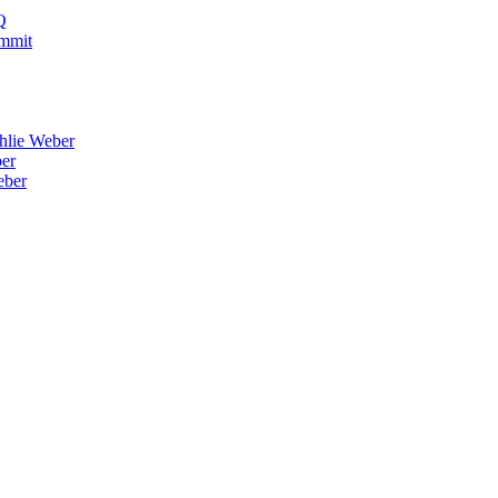
Q
ummit
uhlie Weber
ber
eber