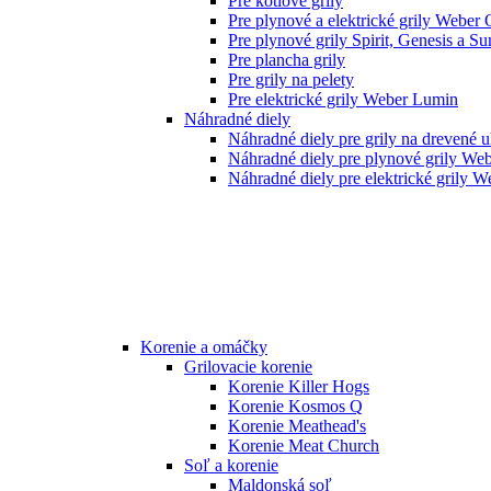
Pre kotlové grily
Pre plynové a elektrické grily Weber 
Pre plynové grily Spirit, Genesis a S
Pre plancha grily
Pre grily na pelety
Pre elektrické grily Weber Lumin
Náhradné diely
Náhradné diely pre grily na drevené 
Náhradné diely pre plynové grily We
Náhradné diely pre elektrické grily W
Korenie a omáčky
Grilovacie korenie
Korenie Killer Hogs
Korenie Kosmos Q
Korenie Meathead's
Korenie Meat Church
Soľ a korenie
Maldonská soľ