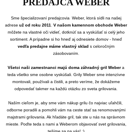
PREDAJCA WEBER
Sme
špecializovaní predajcovia Weber, ktorá sídli na našej
adrese
už od roku 2011
.
V našom kamennom obchode Weber
môžete na vlastné oči vidieť, dotknúť sa a vyskúšať si celý jeho
sortiment. A prípadne si ho hneď aj odnesiete domov - hneď
vedľa predajne máme vlastný sklad
s celoročným
zásobovaním.
Všetci naši zamestnanci majú doma záhradný gril Weber
a
teda všetko sme osobne vyskúšali. Grily Weber sme intenzívne
montovali, používali a čistili, a preto veríme, že dokážeme
odpovedať takmer na každú otázku zo sveta grilovania.
Naším cieľom je, aby sme vám nákup grilu čo najviac uľahčili,
odborne poradili a pomohli vám na ceste stať sa renomovanými
majstrami grilovania. Ak hľadáte gril, tak ste u nás na správnom
mieste. Poďte teda s nami a Weberom objavovať svet grilovania,
tešíme sa na vás! :)