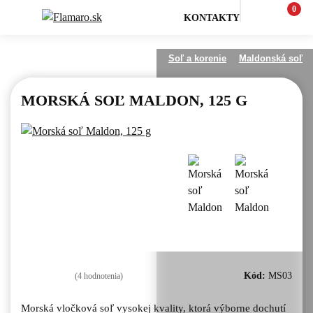
0
KONTAKTY
 pre grilovanie
Korenie a omáčky
Soľ a korenie
Maldonská soľ
MORSKÁ SOĽ MALDON, 125 G
Kód:
MS03
(4
hodnotenia)
Morská vločková soľ vysokej kvality, ktorá výborne dochutí