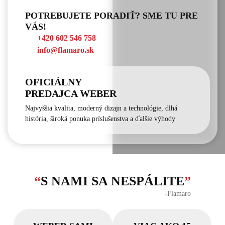
POTREBUJETE PORADIŤ? SME TU PRE
VÁS!
+420 602 546 758
info@flamaro.sk
OFICIÁLNY
PREDAJCA WEBER
Najvyššia kvalita, moderný dizajn a technológie, dlhá
história, široká ponuka príslušenstva a ďalšie výhody
“
S NAMI SA NESPÁLITE
”
‐Flamaro