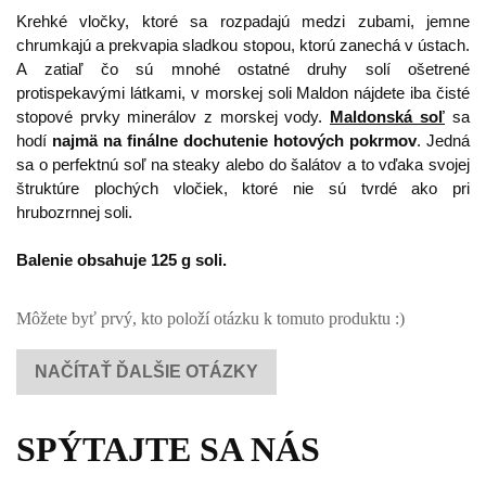
Krehké vločky, ktoré sa rozpadajú medzi zubami, jemne
chrumkajú a prekvapia sladkou stopou, ktorú zanechá v ústach.
A zatiaľ čo sú mnohé ostatné druhy solí ošetrené
protispekavými látkami, v morskej soli Maldon nájdete iba čisté
stopové prvky minerálov z morskej vody.
Maldonská soľ
sa
hodí
najmä na finálne dochutenie hotových pokrmov
. Jedná
sa o perfektnú soľ na steaky alebo do šalátov a to vďaka svojej
štruktúre plochých vločiek, ktoré nie sú tvrdé ako pri
hrubozrnnej soli.
Balenie obsahuje 125 g soli.
Môžete byť prvý, kto položí otázku k tomuto produktu :)
NAČÍTAŤ ĎALŠIE OTÁZKY
SPÝTAJTE SA NÁS