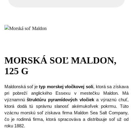
MORSKÁ SOĽ MALDON,
125 G
Maldonská soľ je
typ morskej vločkovej soli
, ktorá sa získava
pri pobreží anglického Essexu v mestečku Maldon. Má
významnú
štruktúru pyramídových vločiek
a výraznú chuť,
ktorá dodá tú správnu slanosť akémukoľvek pokrmu. Túto
vzácnu morskú soľ získava firma Maldon Sea Salt Company,
čo je rodinná firma, ktorá spracováva a distribuuje soľ už od
roku 1882.