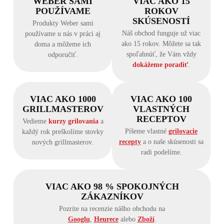
WEBER SAMI
VIAC AKO 15
POUŽÍVAME
ROKOV
SKÚSENOSTÍ
Produkty Weber sami
Náš obchod funguje už viac
používame u nás v práci aj
ako 15 rokov. Môžete sa tak
doma a môžeme ich
spoľahnúť, že Vám vždy
odporučiť.
dokážeme poradiť
.
VIAC AKO 1000
VIAC AKO 100
GRILLMASTEROV
VLASTNÝCH
RECEPTOV
Vedieme
kurzy grilovania
a
Píšeme vlastné
grilovacie
každý rok preškolíme stovky
recepty
a o naše skúsenosti sa
nových grillmasterov.
radi podelíme.
VIAC AKO 98 % SPOKOJNÝCH
ZÁKAZNÍKOV
Pozrite na recenzie nášho obchodu na
Googlu
,
Heurece
alebo
Zboží
.