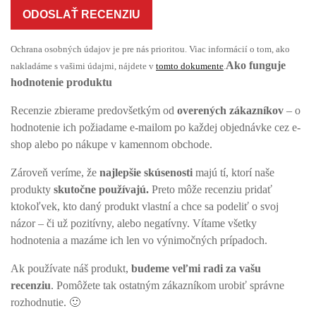
ODOSLAŤ RECENZIU
Ochrana osobných údajov je pre nás prioritou. Viac informácií o tom, ako
Ako funguje
nakladáme s vašimi údajmi, nájdete v
tomto dokumente
.
hodnotenie produktu
Recenzie zbierame predovšetkým od
overených zákazníkov
– o
hodnotenie ich požiadame e-mailom po každej objednávke cez e-
shop alebo po nákupe v kamennom obchode.
Zároveň veríme, že
najlepšie skúsenosti
majú tí, ktorí naše
produkty
skutočne používajú.
Preto môže recenziu pridať
ktokoľvek, kto daný produkt vlastní a chce sa podeliť o svoj
názor – či už pozitívny, alebo negatívny. Vítame všetky
hodnotenia a mazáme ich len vo výnimočných prípadoch.
Ak používate náš produkt,
budeme veľmi radi za vašu
recenziu
. Pomôžete tak ostatným zákazníkom urobiť správne
rozhodnutie. 🙂