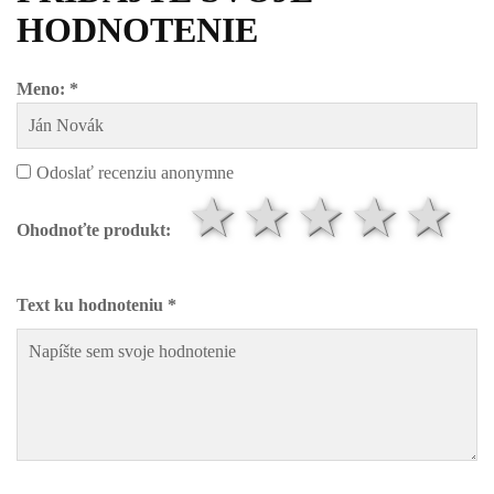
HODNOTENIE
Meno: *
Odoslať recenziu anonymne
1 hviezdič
2 hviezd
3 hvi
4 h
5
Ohodnoťte produkt:
Text ku hodnoteniu *