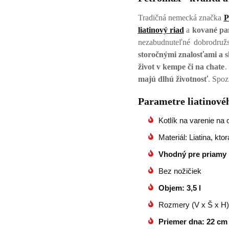
Tradičná nemecká značka
P
liatinový riad
a
kované pa
nezabudnuteľné dobrodružs
storočnými znalosťami a 
život v kempe či na chate
.
majú dlhú životnosť
. Spoz
Parametre liatinové
Kotlík na varenie na 
Materiál: Liatina, kt
Vhodný pre priamy p
Bez nožičiek
Objem: 3,5 l
Rozmery (V x Š x H):
Priemer dna: 22 cm