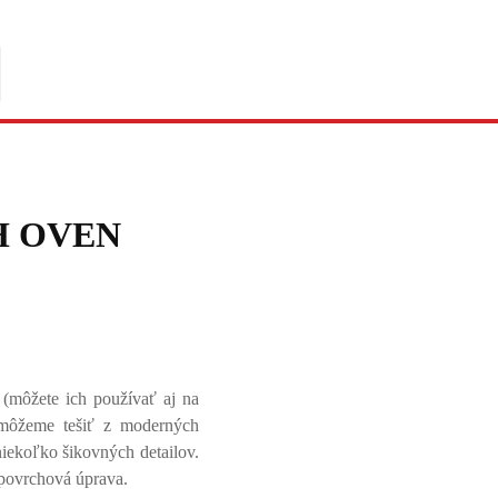
H OVEN
(môžete ich používať aj na
a môžeme tešiť z moderných
niekoľko šikovných detailov.
a povrchová úprava.