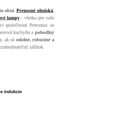
om ohni
.
Prenosné ohniská
,
ové lampy
- všetko pre vaše
ci spoločnosti Petromax so
tdoorovú kuchyňu a
pohodlný
dy, ak sú
odolné, robustné a
ezabudnuteľný zážitok.
ne indukcie