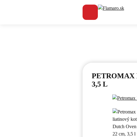
Flamaro.sk
PETROMAX L
3,5 L