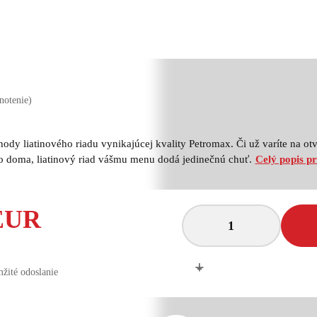
notenie)
ody liatinového riadu vynikajúcej kvality Petromax. Či už varíte na o
o doma, liatinový riad vášmu menu dodá jedinečnú chuť.
Celý popis p
 EUR
+
-
žité odoslanie