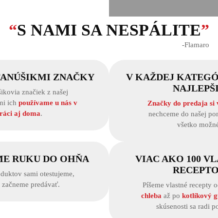
“
S NAMI SA NESPÁLITE
”
‐Flamaro
FANÚŠIKMI ZNAČKY
V KAŽDEJ KATEGÓ
NAJLEPŠ
ikovia značiek z našej
mi ich
používame u nás v
Značky do predaja si
ráci aj doma
.
nechceme do našej pon
všetko možné
ME RUKU DO OHŇA
VIAC AKO 100 V
RECEPT
duktov sami otestujeme,
h začneme predávať.
Píšeme vlastné recepty 
chleba
až po
kotlíkový g
skúsenosti sa radi p