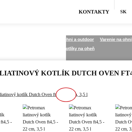
KONTAKTY
SK
Všetky kategórie
Varenie na ohni a outdoor
Varenie na ohni
Liatinové kotlíky na oheň
IATINOVÝ KOTLÍK DUTCH OVEN FT4,5