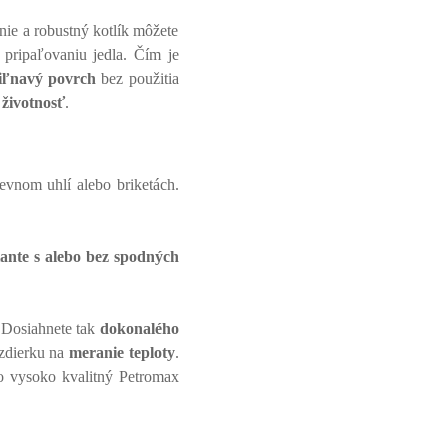
nie a robustný kotlík môžete
 pripaľovaniu jedla. Čím je
iľnavý povrch
bez použitia
životnosť
.
vnom uhlí alebo briketách.
iante s alebo bez spodných
 Dosiahnete tak
dokonalého
 zdierku na
meranie teploty
.
 o vysoko kvalitný Petromax