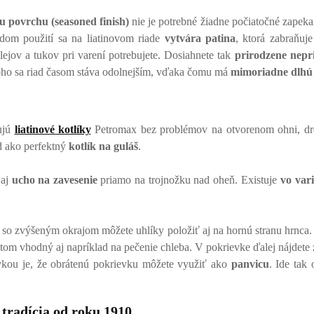
 povrchu (seasoned finish)
nie je potrebné žiadne počiatočné zapeka
ždom použití sa na liatinovom riade
vytvára patina
, ktorá zabraňuje
lejov a tukov pri varení potrebujete. Dosiahnete tak
prirodzene nepr
ho sa riad časom stáva odolnejším, vďaka čomu má
mimoriadne dlhú 
ujú
liatinové kotlíky
Petromax bez problémov na otvorenom ohni, dre
ad ako perfektný
kotlík na guláš
.
 aj
ucho na zavesenie
priamo na trojnožku nad oheň. Existuje
vo var
 so zvýšeným okrajom môžete uhlíky položiť aj na hornú stranu hrnca.
otom vhodný aj napríklad na pečenie chleba. V pokrievke ďalej nájdete
kou je, že obrátenú pokrievku môžete využiť ako
panvicu
. Ide tak
 tradícia od roku 1910