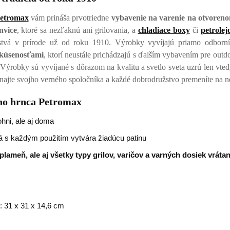
etromax
vám prináša prvotriedne
vybavenie na varenie na otvoren
nvice
, ktoré sa nezľaknú ani grilovania, a
chladiace boxy
či
petrolej
tvá v prírode už od roku 1910. Výrobky vyvíjajú priamo odborní
skúsenosťami
, ktorí neustále prichádzajú s ďalším vybavením pre ou
 Výrobky sú vyvíjané s dôrazom na kvalitu a svetlo sveta uzrú len vte
najte svojho verného spoločníka a každé dobrodružstvo premeníte na n
ho hrnca Petromax
ohni, ale aj doma
orá s každým použitím vytvára žiadúcu patinu
lameň, ale aj všetky typy grilov, varičov a varných dosiek vráta
 31 x 31 x 14,6 cm