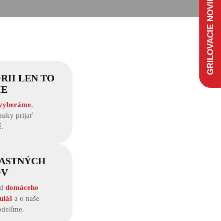
GRILOVACIE NOVINKY
RII LEN TO
IE
 vyberáme
,
uky prijať
.
LASTNÝCH
OV
od
domáceho
uláš
a o naše
odelíme.