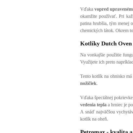
Vďaka
vopred upravenému
okamžite používať. Pri ka
patina hrubšia, tým menej o
chemických látok. Okrem to
Kotlíky Dutch Oven
Na vonkajšie použitie fung
Využijete ich preto napríkl
Tento kotlík na ohnisko má
nožičiek
.
Vďaka špeciálnej pokrievke
vedenia tepla
a hrniec je p
A snáď najväčšou vychytáv
kotlík na oheň.
Petromax - kvalita a