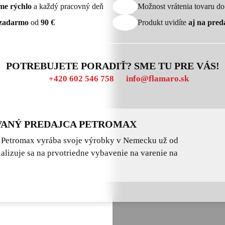
me rýchlo
a každý pracovný deň
Možnost vrátenia tovaru d
zadarmo
od
90 €
Produkt uvidíte
aj na pred
POTREBUJETE PORADIŤ? SME TU PRE VÁS!
+420 602 546 758
info@flamaro.sk
ANÝ PREDAJCA PETROMAX
 Petromax vyrába svoje výrobky v Nemecku už od
alizuje sa na prvotriedne vybavenie na varenie na