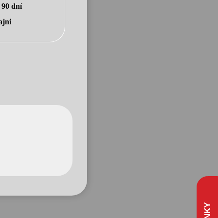
o
90 dní
ajni