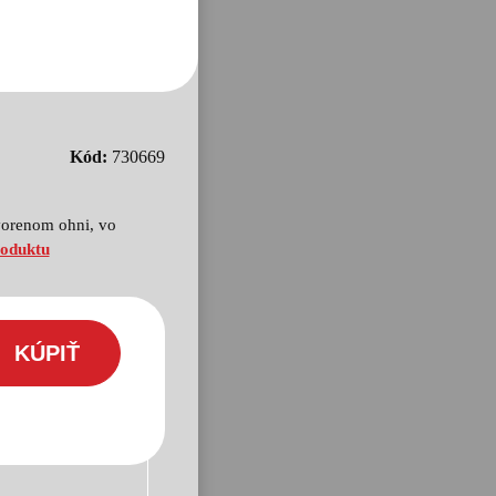
Kód:
730669
tvorenom ohni, vo
roduktu
KÚPIŤ