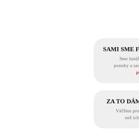
SAMI SME 
Sme fanúš
ponuky a sa
p
ZA TO DÁ
Väčšinu pro
než ic