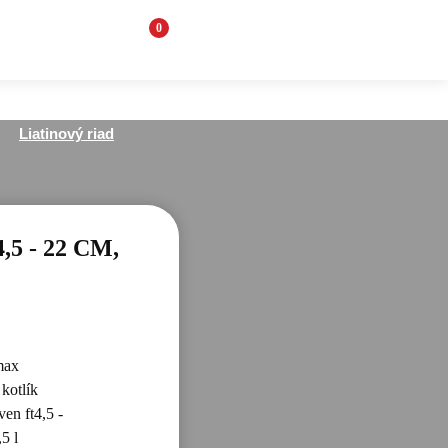
0
Liatinový riad
 - 22 CM,