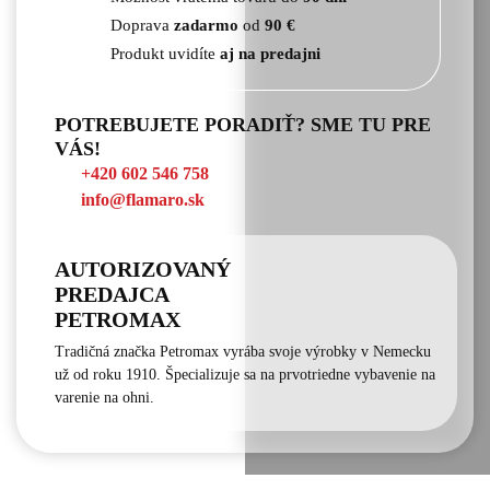
Doprava
zadarmo
od
90 €
Produkt uvidíte
aj na predajni
POTREBUJETE PORADIŤ? SME TU PRE
VÁS!
+420 602 546 758
info@flamaro.sk
AUTORIZOVANÝ
PREDAJCA
PETROMAX
Tradičná značka Petromax vyrába svoje výrobky v Nemecku
už od roku 1910. Špecializuje sa na prvotriedne vybavenie na
varenie na ohni.