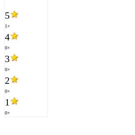
5
1×
4
0×
3
0×
2
0×
1
0×