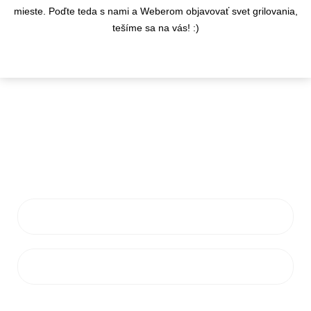
mieste. Poďte teda s nami a Weberom objavovať svet grilovania,
tešíme sa na vás! :)
KONTAKTY
info@flamaro.sk
VŠETKO O NÁKUPE
ZÁKAZNÍCKY SERVIS