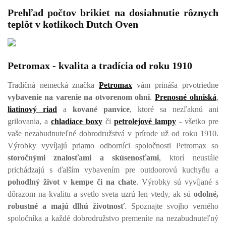
Prehľad počtov brikiet na dosiahnutie rôznych
teplôt v kotlíkoch Dutch Oven
Petromax - kvalita a tradícia od roku 1910
Tradičná nemecká značka
Petromax
vám prináša prvotriedne
vybavenie na varenie na otvorenom ohni
.
Prenosné ohniská
,
liatinový riad
a
kované panvice
, ktoré sa nezľaknú ani
grilovania, a
chladiace boxy
či
petrolejové lampy
- všetko pre
vaše nezabudnuteľné dobrodružstvá v prírode už od roku 1910.
Výrobky vyvíjajú priamo odborníci spoločnosti Petromax so
storočnými znalosťami a skúsenosťami
, ktorí neustále
prichádzajú s ďalším vybavením pre outdoorovú kuchyňu a
pohodlný život v kempe či na chate
. Výrobky sú vyvíjané s
dôrazom na kvalitu a svetlo sveta uzrú len vtedy, ak sú
odolné,
robustné a majú dlhú životnosť
. Spoznajte svojho verného
spoločníka a každé dobrodružstvo premeníte na nezabudnuteľný