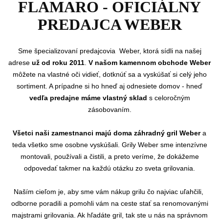
FLAMARO - OFICIÁLNY
PREDAJCA WEBER
Sme
špecializovaní predajcovia Weber, ktorá sídli na našej
adrese
už od roku 2011
.
V našom kamennom obchode Weber
môžete na vlastné oči vidieť, dotknúť sa a vyskúšať si celý jeho
sortiment. A prípadne si ho hneď aj odnesiete domov - hneď
vedľa predajne máme vlastný sklad
s celoročným
zásobovaním.
Všetci naši zamestnanci majú doma záhradný gril Weber
a
teda všetko sme osobne vyskúšali. Grily Weber sme intenzívne
montovali, používali a čistili, a preto veríme, že dokážeme
odpovedať takmer na každú otázku zo sveta grilovania.
Naším cieľom je, aby sme vám nákup grilu čo najviac uľahčili,
odborne poradili a pomohli vám na ceste stať sa renomovanými
majstrami grilovania. Ak hľadáte gril, tak ste u nás na správnom