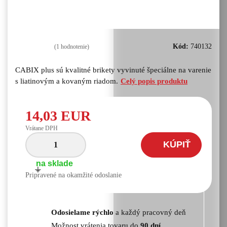
Kód:
740132
(1
hodnotenie)
CABIX plus sú kvalitné brikety vyvinuté špeciálne na varenie
s liatinovým a kovaným riadom.
Celý popis produktu
14,03 EUR
Vrátane DPH
KÚPIŤ
na sklade
+
-
Pripravené na okamžité odoslanie
Odosielame rýchlo
a každý pracovný deň
Možnost vrátenia tovaru do
90 dní