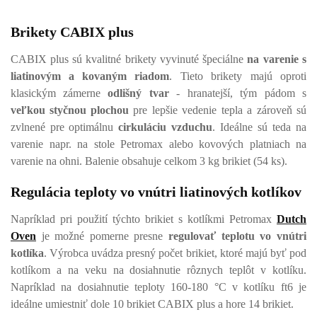
Brikety CABIX plus
CABIX plus sú kvalitné brikety vyvinuté špeciálne
na varenie s
liatinovým a kovaným riadom
. Tieto brikety majú oproti
klasickým zámerne
odlišný tvar
- hranatejší, tým pádom s
veľkou styčnou
plochou
pre lepšie vedenie tepla a zároveň sú
zvlnené pre optimálnu
cirkuláciu vzduchu
. Ideálne sú teda na
varenie napr. na stole Petromax alebo kovových platniach na
varenie na ohni. Balenie obsahuje celkom 3 kg brikiet (54 ks).
Regulácia teploty vo vnútri liatinových kotlíkov
Napríklad pri použití týchto brikiet s kotlíkmi Petromax
Dutch
Oven
je možné pomerne presne
regulovať teplotu vo vnútri
kotlíka
. Výrobca uvádza presný počet brikiet, ktoré majú byť pod
kotlíkom a na veku na dosiahnutie rôznych teplôt v kotlíku.
Napríklad na dosiahnutie teploty 160-180 °C v kotlíku ft6 je
ideálne umiestniť dole 10 brikiet CABIX plus a hore 14 brikiet.