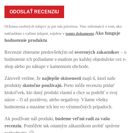
ODOSLAŤ RECENZIU
Ochrana osobných údajov je pre nás prioritou. Viac informácií o tom, ako
Ako funguje
nakladáme s vašimi údajmi, nájdete v
tomto dokumente
.
hodnotenie produktu
Recenzie zbierame predovšetkým od
overených zákazníkov
– o
hodnotenie ich požiadame e-mailom po každej objednávke cez e-
shop alebo po nákupe v kamennom obchode.
Zároveň veríme, že
najlepšie skúsenosti
majú tí, ktorí naše
produkty
skutočne používajú.
Preto môže recenziu pridať
ktokoľvek, kto daný produkt vlastní a chce sa podeliť o svoj
názor – či už pozitívny, alebo negatívny. Vítame všetky
hodnotenia a mazáme ich len vo výnimočných prípadoch.
Ak používate náš produkt,
budeme veľmi radi za vašu
recenziu
. Pomôžete tak ostatným zákazníkom urobiť správne
rozhodnutie. 🙂