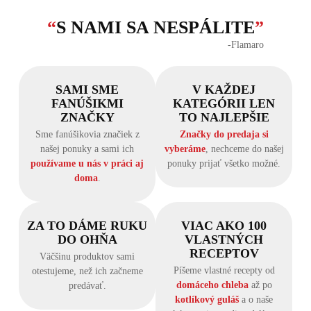
“
S NAMI SA NESPÁLITE
”
‐Flamaro
SAMI SME
V KAŽDEJ
FANÚŠIKMI
KATEGÓRII LEN
ZNAČKY
TO NAJLEPŠIE
Sme fanúšikovia značiek z
Značky do predaja si
našej ponuky a sami ich
vyberáme
, nechceme do našej
používame u nás v práci aj
ponuky prijať všetko možné.
doma
.
ZA TO DÁME RUKU
VIAC AKO 100
DO OHŇA
VLASTNÝCH
RECEPTOV
Väčšinu produktov sami
Píšeme vlastné recepty od
otestujeme, než ich začneme
domáceho chleba
až po
predávať.
kotlíkový guláš
a o naše