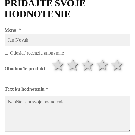
PRIDAJTE SVOJE
HODNOTENIE
Meno: *
Odoslať recenziu anonymne
1 hviezdič
2 hviezd
3 hvi
4 h
5
Ohodnoťte produkt:
Text ku hodnoteniu *